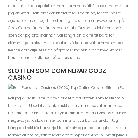
olika limiter och spelstilar inom samma kväll. Ena sekunden sitter
jag vid ett fullsatt blackjackbord med spänning, för att i nästa
ögonblick ta det lugnt med en lugn ruletthörna. Live-casinot på
Godz Casino är mer än bara en plats för spel – det är en social
scen där jag ofta stannar kvar längre än planerat bara för
stämningens skull. Att se dealern välkomna välkommen med ett
leende gör varje session något mer mänsklig och mycket mer
beroendeframkallande på precis rätt sätt.
SLOTTEN SOM DOMINERAR GODZ
CASINO
När jag kliver in i spellobbyn är det alltid slotten som fäster min
blick först. Utbudet är fantastiskt och rymmer såväl enarmade
banditer med klassisk fruktsymbolik till moderna videoslots med
megaways, kaskadvinster och interaktiva bonusrundor. Jag
hängde direkt för hur varje titel bär sin egen personlighet – vissa
förmedlar om mystik medan andra ropar adrenalin. Det är precis