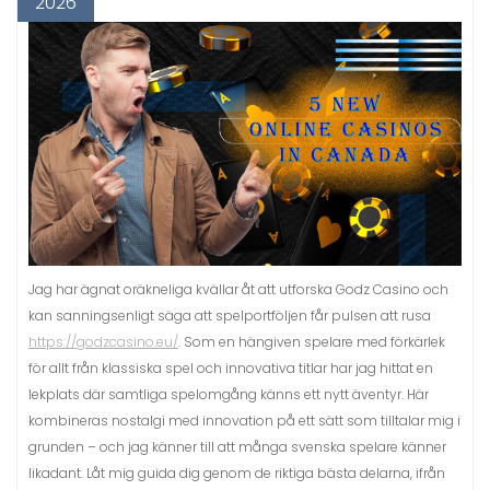
2026
Jag har ägnat oräkneliga kvällar åt att utforska Godz Casino och
kan sanningsenligt säga att spelportföljen får pulsen att rusa
https://godzcasino.eu/
. Som en hängiven spelare med förkärlek
för allt från klassiska spel och innovativa titlar har jag hittat en
lekplats där samtliga spelomgång känns ett nytt äventyr. Här
kombineras nostalgi med innovation på ett sätt som tilltalar mig i
grunden – och jag känner till att många svenska spelare känner
likadant. Låt mig guida dig genom de riktiga bästa delarna, ifrån