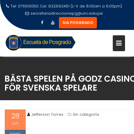
Tel: 076610050 Cel: 932692451 (L-V de 8:00am a 6:00pm)
secretariadireccionepg@unc.edu.pe
SIA POSGRADO
BÄSTA SPELEN PÅ GODZ CASIN
FÖR SVENSKA SPELARE
28
Jefferson Torres
Sin categoría
Jun