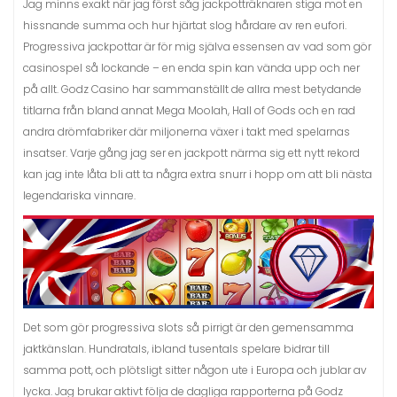
Jag minns exakt när jag först såg jackpotträknaren stiga mot en
hissnande summa och hur hjärtat slog hårdare av ren eufori.
Progressiva jackpottar är för mig själva essensen av vad som gör
casinospel så lockande – en enda spin kan vända upp och ner
på allt. Godz Casino har sammanställt de allra mest betydande
titlarna från bland annat Mega Moolah, Hall of Gods och en rad
andra drömfabriker där miljonerna växer i takt med spelarnas
insatser. Varje gång jag ser en jackpott närma sig ett nytt rekord
kan jag inte låta bli att ta några extra snurr i hopp om att bli nästa
legendariska vinnare.
Det som gör progressiva slots så pirrigt är den gemensamma
jaktkänslan. Hundratals, ibland tusentals spelare bidrar till
samma pott, och plötsligt sitter någon ute i Europa och jublar av
lycka. Jag brukar aktivt följa de dagliga rapporterna på Godz