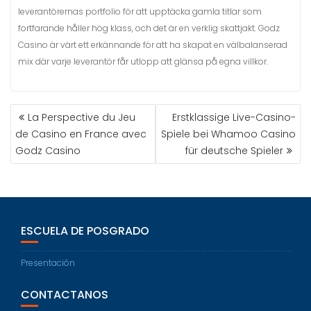
leverantörernas portfolio för att upptäcka gamla titlar som
fortfarande håller hög klass, och det är en verklig skattjakt. Godz
Casino är värt ett erkännande för att ha skapat en välbalanserad
mix där varje leverantör får utlopp att glänsa på egna villkor.
La Perspective du Jeu
Erstklassige Live-Casino-
de Casino en France avec
Spiele bei Whamoo Casino
Godz Casino
für deutsche Spieler
ESCUELA DE POSGRADO
Presentación
CONTACTANOS