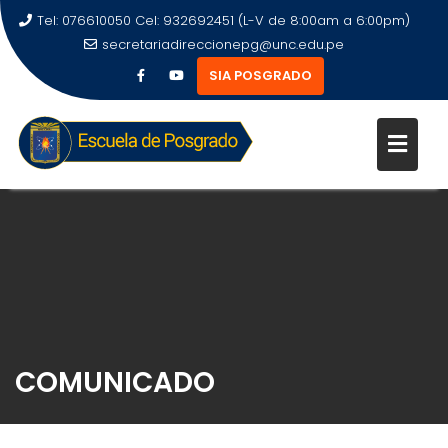
Tel: 076610050 Cel: 932692451 (L-V de 8:00am a 6:00pm)
secretariadireccionepg@unc.edu.pe
SIA POSGRADO
COMUNICADO