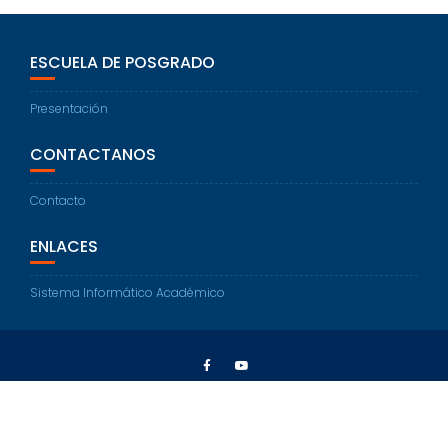
ESCUELA DE POSGRADO
Presentación
CONTACTANOS
Contacto
ENLACES
Sistema Informático Académico
2021 © Escuela de Posgrado UNC
Education Base by
Acme Themes