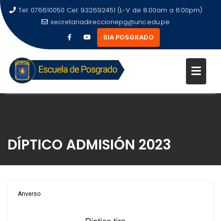
Tel: 076610050 Cel: 932692451 (L-V de 8:00am a 6:00pm)
secretariadireccionepg@unc.edu.pe
SIA POSGRADO
DÍPTICO ADMISIÓN 2023
Anverso