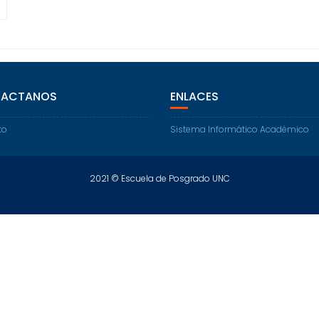
ACTANOS
ENLACES
to
Sistema Informático Académico
2021 © Escuela de Posgrado UNC