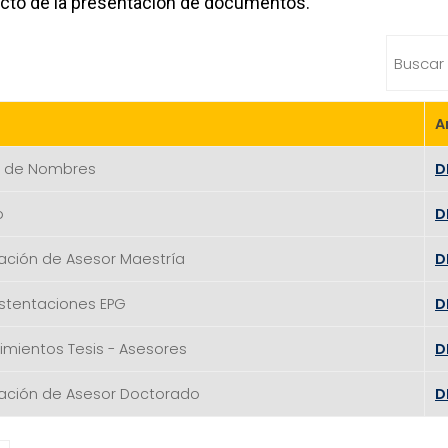
cto de la presentación de documentos.
A
a de Nombres
D
o
D
nación de Asesor Maestría
D
tentaciones EPG
D
imientos Tesis - Asesores
D
nación de Asesor Doctorado
D