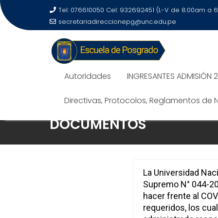
Tel: 076610050 Cel: 932692451 (L-V de 8:00am a 
secretariadireccionepg@unc.edu.pe
Autoridades
INGRESANTES ADMISIÓN 
Directivas, Protocolos, Reglamentos de
DOCUMENTOS
La Universidad Nac
Supremo N° 044-202
hacer frente al CO
requeridos, los cu