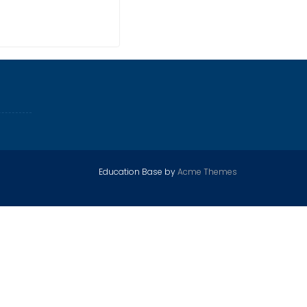
Education Base by
Acme Themes