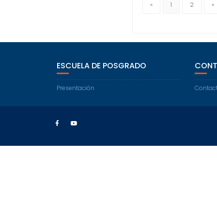
«
1
2
»
ESCUELA DE POSGRADO
CONT
Presentación
Contac