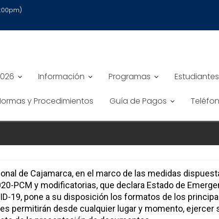
6:00pm)
2026
Información
Programas
Estudiantes
 Normas y Procedimientos
Guía de Pagos
Teléfo
ional de Cajamarca, en el marco de las medidas dispuest
0-PCM y modificatorias, que declara Estado de Emergen
VID-19, pone a su disposición los formatos de los princi
ales permitirán desde cualquier lugar y momento, ejerce