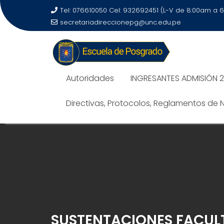
Tel: 076610050 Cel: 932692451 (L-V de 8:00am a 
secretariadireccionepg@unc.edu.pe
Autoridades
INGRESANTES ADMISIÓN 
Directivas, Protocolos, Reglamentos de
SUSTENTACIONES FACUL