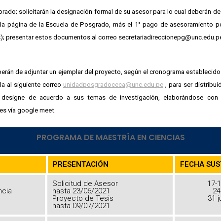
ado; solicitarán la designación formal de su asesor para lo cual deberán de
 la página de la Escuela de Posgrado, más el 1° pago de asesoramiento p
s); presentar estos documentos al correo secretariadireccionepg@unc.edu.p
 de adjuntar un ejemplar del proyecto, según el cronograma establecido p
la al siguiente correo
unidadposgradoceca@unc.edu.pe
, para ser distribu
 designe de acuerdo a sus temas de investigación, elaborándose con 
es vía google meet.
PROGRAMA DE MAESTRÍA EN CIENCIAS
PRESENTACIÓN
FECHA SU
Solicitud de Asesor
17-1
ncia
hasta 23/06/2021
24
Proyecto de Tesis
31 j
hasta 09/07/2021