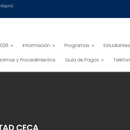
6:00pm)
2026
Información
Programas
Estudiantes
 Normas y Procedimientos
Guía de Pagos
Teléfo
TAD CECA