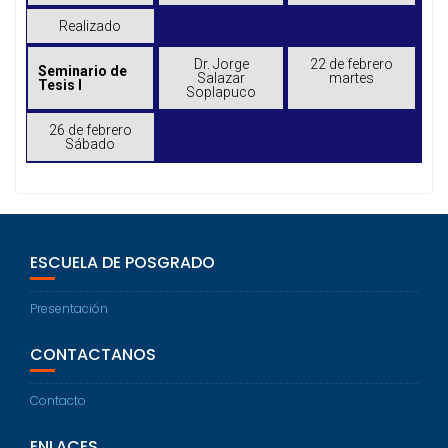
Realizado
Dr. Jorge
22 de febrero
Seminario de
Salazar
martes
Tesis I
Soplapuco
26 de febrero
Sábado
ESCUELA DE POSGRADO
Presentación
CONTACTANOS
Contacto
ENLACES