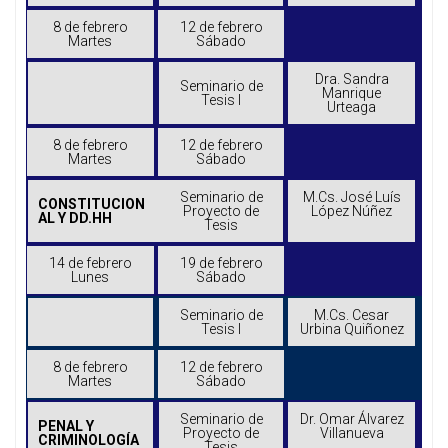
8 de febrero
12 de febrero
Martes
Sábado
Dra. Sandra
Seminario de
Manrique
Tesis I
Urteaga
8 de febrero
12 de febrero
Martes
Sábado
Seminario de
M.Cs. José Luís
CONSTITUCION
Proyecto de
López Núñez
AL Y DD.HH
Tesis
14 de febrero
19 de febrero
Lunes
Sábado
Seminario de
M.Cs. Cesar
Tesis I
Urbina Quiñonez
8 de febrero
12 de febrero
Martes
Sábado
Seminario de
Dr. Omar Álvarez
PENAL Y
Proyecto de
Villanueva
CRIMINOLOGÍA
Tesis