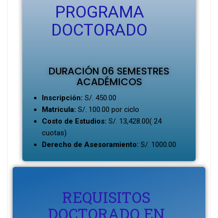
PROGRAMA
DOCTORADO
DURACIÓN 06 SEMESTRES
ACADÉMICOS
Inscripción:
S/. 450.00
Matricula:
S/. 100.00 por ciclo
Costo de Estudios:
S/. 13,428.00( 24
cuotas)
Derecho de Asesoramiento:
S/. 1000.00
REQUISITOS
DOCTORADO EN