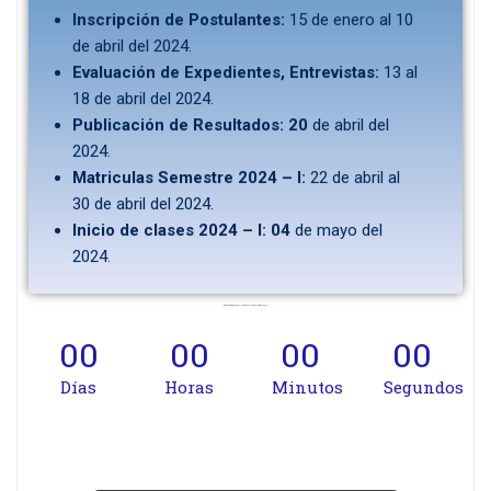
Inscripción de Postulantes:
15 de enero al 10
de abril del 2024.
Evaluación de Expedientes, Entrevistas:
13 al
18 de abril del 2024.
Publicación de Resultados: 20
de abril del
2024.
Matriculas Semestre 2024 – I:
22 de abril al
30 de abril del 2024.
Inicio de clases 2024 – I: 04
de mayo del
2024.
RECUERDA QUE, LAS INSCRIPCIONES CIERRAN EN
00
00
00
00
Días
Horas
Minutos
Segundos