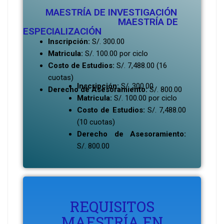
MAESTRÍA DE INVESTIGACIÓN
MAESTRÍA DE
ESPECIALIZACIÓN
Inscripción:
S/. 300.00
Matricula:
S/. 100.00 por ciclo
Costo de Estudios:
S/. 7,488.00 (16
cuotas)
Inscripción:
S/. 300.00
Derecho de Asesoramiento:
S/. 800.00
Matricula:
S/. 100.00 por ciclo
Costo de Estudios:
S/. 7,488.00
(10 cuotas)
Derecho de Asesoramiento:
S/. 800.00
REQUISITOS
MAESTRÍA EN