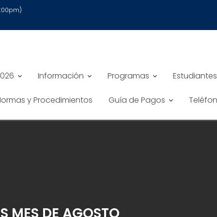
6:00pm)
2026
Información
Programas
Estudiantes
 Normas y Procedimientos
Guía de Pagos
Teléfo
IS MES DE AGOSTO