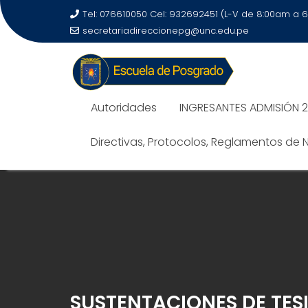
Tel: 076610050 Cel: 932692451 (L-V de 8:00am a 
secretariadireccionepg@unc.edu.pe
Autoridades
INGRESANTES ADMISIÓN 
Directivas, Protocolos, Reglamentos de
SUSTENTACIONES DE TES