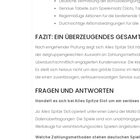
Deutliche Vermittlung der Bonusbedingun
Genaue Tabelle zum Spieleinsatz (Slots, Tisc
Regelmäßige Aktionen für die bestehende S
Durchsichtige Aktionsbedingungen für all
FAZIT: EIN ÜBERZEUGENDES GESAM
Nach eingehender Prüfung zeigt sich: Alles Spitze Slot häl
der zielgruppengerechten Auswahl an Zahlungsmethode
überdurchschnittlich engagierten Kundenservice. Die k
Es stellt sich heraus nicht um das größte Casino im Netz. 
die einen zuverlässigen, vertrauenswürdigen Service suc
FRAGEN UND ANTWORTEN
Handelt es sich bei Alles Spitze Slot um ein seriöse
Ja. Alles Spitze Slot operiert unter einer Lizenz der Ma
Datenübertragungen. Die Spiele sind von unabhängigen Pr
Werkzeuge für verantwortungsvolles Spielen angeboten
Welche Zahlungsmethoden stehen deutschen Spiel