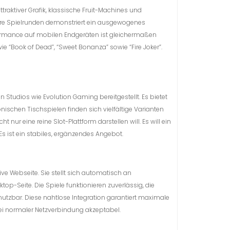
raktiver Grafik, klassische Fruit-Machines und
ngere Spielrunden demonstriert ein ausgewogenes
erformance auf mobilen Endgeräten ist gleichermaßen
 “Book of Dead”, “Sweet Bonanza” sowie “Fire Joker”.
 Studios wie Evolution Gaming bereitgestellt. Es bietet
ischen Tischspielen finden sich vielfältige Varianten
ur eine reine Slot-Plattform darstellen will. Es will ein
Es ist ein stabiles, ergänzendes Angebot.
ive Webseite. Sie stellt sich automatisch an
op-Seite. Die Spiele funktionieren zuverlässig, die
utzbar. Diese nahtlose Integration garantiert maximale
bei normaler Netzverbindung akzeptabel.