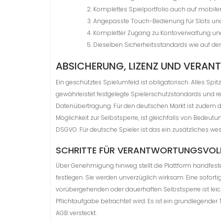
Komplettes Spielportfolio auch auf mobile
Angepasste Touch-Bedienung für Slots und
Kompletter Zugang zu Kontoverwaltung un
Dieselben Sicherheitsstandards wie auf de
ABSICHERUNG, LIZENZ UND VERA
Ein geschütztes Spielumfeld ist obligatorisch. Alles Spi
gewährleistet festgelegte Spielerschutzstandards und r
Datenübertragung. Für den deutschen Markt ist zudem die
Möglichkeit zur Selbstsperre, ist gleichfalls von Bedeu
DSGVO. Für deutsche Spieler ist das ein zusätzliches wes
SCHRITTE FÜR VERANTWORTUNGSVOLL
Über Genehmigung hinweg stellt die Plattform handfeste 
festlegen. Sie werden unverzüglich wirksam. Eine soforti
vorübergehenden oder dauerhaften Selbstsperre ist leic
Pflichtaufgabe betrachtet wird. Es ist ein grundlegende
AGB versteckt.