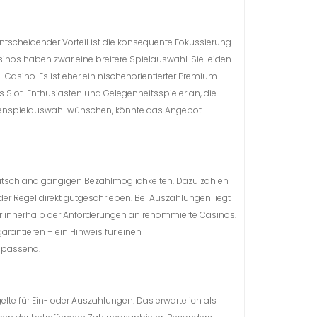
entscheidender Vorteil ist die konsequente Fokussierung
nos haben zwar eine breitere Spielauswahl. Sie leiden
-Casino. Es ist eher ein nischenorientierter Premium-
rs Slot-Enthusiasten und Gelegenheitsspieler an, die
ischenspielauswahl wünschen, könnte das Angebot
n Deutschland gängigen Bezahlmöglichkeiten. Dazu zählen
r Regel direkt gutgeschrieben. Bei Auszahlungen liegt
er innerhalb der Anforderungen an renommierte Casinos.
rantieren – ein Hinweis für einen
e passend.
elte für Ein- oder Auszahlungen. Das erwarte ich als