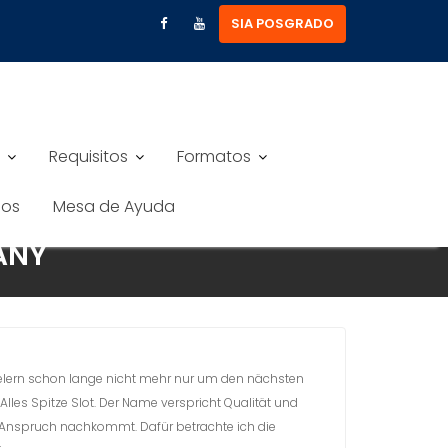
SIA POSGRADO
Requisitos
Formatos
nos
Mesa de Ayuda
MANY
ielern schon lange nicht mehr nur um den nächsten
Alles Spitze Slot. Der Name verspricht Qualität und
n Anspruch nachkommt. Dafür betrachte ich die