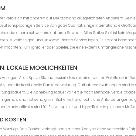
UM
scher Vergleich mit anderen auf Deutschland ausgerichteten Anbietern. Sein 
schsprachigen Service von guter Qualität. Einige internationale Großcasi
che oder einem schwer erreichbaren Support. Alles Spitze Slot ist kein Mega
slosen, zuverlässigen und unkomplizierten Service legen. Es spricht besonde
hen möchten. Für Highroller oder Spieler, die eine extrem umfangreiche N
N: LOKALE MÖGLICHKEITEN
s Anliegen. Alles Spitze Slot adressiert dies mit einer breiten Palette an i
y und die traditionelle Banküberweisung. Guthabeneinzahlungen sind in de
itungsdauern. Die Abhebungsdauer variiert je nach Methode, verbleibt ab
 normgemäß und notwendig, um Sicherheit und rechtliche Anforderungen zu ga
nd Maximallimits sind für Freizeitspieler und High-Roller in gleichem Maß
ND KOSTEN
ere Vorzüge. Das Casino verlangt nach meiner Analyse keine versteckten Entg