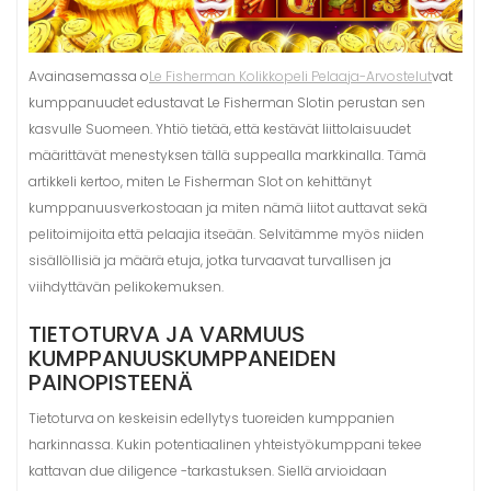
Avainasemassa o
Le Fisherman Kolikkopeli Pelaaja-Arvostelut
vat
kumppanuudet edustavat Le Fisherman Slotin perustan sen
kasvulle Suomeen. Yhtiö tietää, että kestävät liittolaisuudet
määrittävät menestyksen tällä suppealla markkinalla. Tämä
artikkeli kertoo, miten Le Fisherman Slot on kehittänyt
kumppanuusverkostoaan ja miten nämä liitot auttavat sekä
pelitoimijoita että pelaajia itseään. Selvitämme myös niiden
sisällöllisiä ja määrä etuja, jotka turvaavat turvallisen ja
viihdyttävän pelikokemuksen.
TIETOTURVA JA VARMUUS
KUMPPANUUSKUMPPANEIDEN
PAINOPISTEENÄ
Tietoturva on keskeisin edellytys tuoreiden kumppanien
harkinnassa. Kukin potentiaalinen yhteistyökumppani tekee
kattavan due diligence -tarkastuksen. Siellä arvioidaan