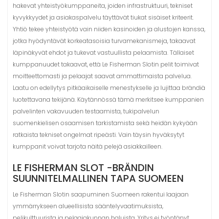
hakevat yhteistyökumppaneita, joiden infrastruktuuri, tekniset
kyvykkyydet ja asiakaspalvelu täyttävät tiukat sisäiset kriteerit.
Yhtiö tekee yhteistyötä vain niiden kasinoiden ja alustojen kanssa,
jotka hyödyntävät korkeatasoisia turvamekanismeja, takaavat
läpinäkyvät ehdot ja tukevat vastuullista pelaamista. Tällaiset
kumppanuudet takaavat, että Le Fisherman Slotin pelit toimivat
moitteettomasti ja pelaajat saavat ammattimaista palvelua.
Laatu on edellytys pitkäaikaiselle menestykselle ja lujittaa brändiä
luotettavana tekijänä. Käytännössä tämä merkitsee kumppanien
palvelinten vakavuuden testaamista, tukipalvelun
suomenkielisen osaamisen tarkistamista sekä heidän kykyään
ratkaista tekniset ongelmat ripeästi. Vain täysin hyväksytyt
kumppanit voivat tarjota näitä pelejä asiakkailleen.
LE FISHERMAN SLOT -BRÄNDIN
SUUNNITELMALLINEN TAPA SUOMEEN
Le Fisherman Slotin saapuminen Suomeen rakentui laajaan
ymmärrykseen alueellisista sääntelyvaatimuksista,
pelikulttuurista ja pelaajakunnan haluista. Yritys ei työntänyt