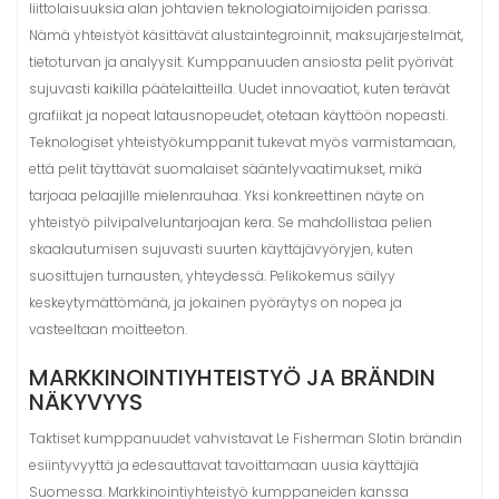
liittolaisuuksia alan johtavien teknologiatoimijoiden parissa.
Nämä yhteistyöt käsittävät alustaintegroinnit, maksujärjestelmät,
tietoturvan ja analyysit. Kumppanuuden ansiosta pelit pyörivät
sujuvasti kaikilla päätelaitteilla. Uudet innovaatiot, kuten terävät
grafiikat ja nopeat latausnopeudet, otetaan käyttöön nopeasti.
Teknologiset yhteistyökumppanit tukevat myös varmistamaan,
että pelit täyttävät suomalaiset sääntelyvaatimukset, mikä
tarjoaa pelaajille mielenrauhaa. Yksi konkreettinen näyte on
yhteistyö pilvipalveluntarjoajan kera. Se mahdollistaa pelien
skaalautumisen sujuvasti suurten käyttäjävyöryjen, kuten
suosittujen turnausten, yhteydessä. Pelikokemus säilyy
keskeytymättömänä, ja jokainen pyöräytys on nopea ja
vasteeltaan moitteeton.
MARKKINOINTIYHTEISTYÖ JA BRÄNDIN
NÄKYVYYS
Taktiset kumppanuudet vahvistavat Le Fisherman Slotin brändin
esiintyvyyttä ja edesauttavat tavoittamaan uusia käyttäjiä
Suomessa. Markkinointiyhteistyö kumppaneiden kanssa