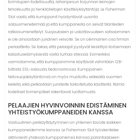
toimilupien todellisuutta, rahanpesun torjunnan keinojen
tehokkuutta ja henkilötietojen käsittelykäytäntöjä. Le Fisherman
Slot vaatii, että kumppanit hyödyntävät uusinta
salausmenetelmää ja että kumppaneilla on selvät tilanteiden
ratkaisumenettelyt. Suojaukseen ja uskottavuuteen satsaaminen
ei ole ainoastaan juridinen velvoite. Se on olennainen osa firman
periaatteita. Se takaa, että pelaajat pystyvät keskittyä iloitsemaan
kalastuselämyksestä vailla turhaa stressiä. Esimerkiksi
varmistamme, että kumppanimme käyttävät vähintään 128-
bittistä SSL-salausta tiedonsiirrossa. Kumppanien
tietosuojakäytäntönsä on myös muotoiltu selkeällä suomen
kielellä, eikä pelkästään juristeille tarkoitetuilla käsitteillä. Nämä
todelliset toimenpiteet rakentavat luottamusta.
PELAAJIEN HYVINVOINNIN EDISTÄMINEN
YHTEISTYÖKUMPPANEIDEN KANSSA
Vastuullinen pelikäyttäytyminen on yhteinen tavoite kaikkien
kumppaneidemme kanssa. Le Fisherman Slot työskentelee
aktiivisesti yhdessä kumppaniensa kanssa parantaakseen