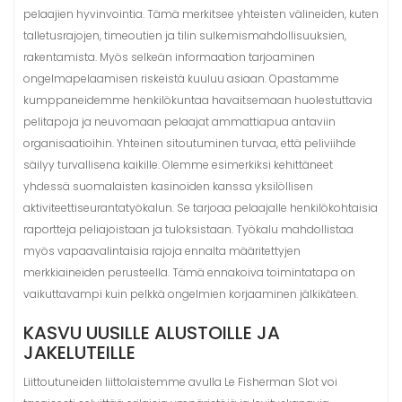
pelaajien hyvinvointia. Tämä merkitsee yhteisten välineiden, kuten
talletusrajojen, timeoutien ja tilin sulkemismahdollisuuksien,
rakentamista. Myös selkeän informaation tarjoaminen
ongelmapelaamisen riskeistä kuuluu asiaan. Opastamme
kumppaneidemme henkilökuntaa havaitsemaan huolestuttavia
pelitapoja ja neuvomaan pelaajat ammattiapua antaviin
organisaatioihin. Yhteinen sitoutuminen turvaa, että peliviihde
säilyy turvallisena kaikille. Olemme esimerkiksi kehittäneet
yhdessä suomalaisten kasinoiden kanssa yksilöllisen
aktiviteettiseurantatyökalun. Se tarjoaa pelaajalle henkilökohtaisia
raportteja peliajoistaan ja tuloksistaan. Työkalu mahdollistaa
myös vapaavalintaisia rajoja ennalta määritettyjen
merkkiaineiden perusteella. Tämä ennakoiva toimintatapa on
vaikuttavampi kuin pelkkä ongelmien korjaaminen jälkikäteen.
KASVU UUSILLE ALUSTOILLE JA
JAKELUTEILLE
Liittoutuneiden liittolaistemme avulla Le Fisherman Slot voi