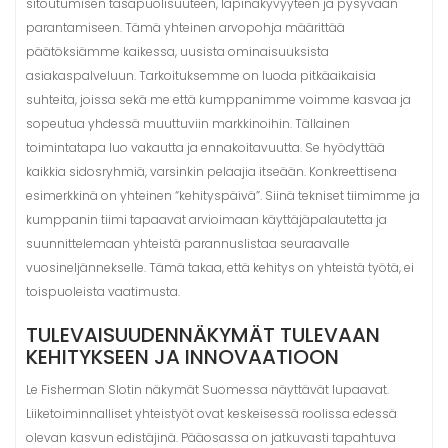
sitoutumisen tasapuolisuuteen, läpinäkyvyyteen ja pysyvään
parantamiseen. Tämä yhteinen arvopohja määrittää
päätöksiämme kaikessa, uusista ominaisuuksista
asiakaspalveluun. Tarkoituksemme on luoda pitkäaikaisia
suhteita, joissa sekä me että kumppanimme voimme kasvaa ja
sopeutua yhdessä muuttuviin markkinoihin. Tällainen
toimintatapa luo vakautta ja ennakoitavuutta. Se hyödyttää
kaikkia sidosryhmiä, varsinkin pelaajia itseään. Konkreettisena
esimerkkinä on yhteinen “kehityspäivä”. Siinä tekniset tiimimme ja
kumppanin tiimi tapaavat arvioimaan käyttäjäpalautetta ja
suunnittelemaan yhteistä parannuslistaa seuraavalle
vuosineljännekselle. Tämä takaa, että kehitys on yhteistä työtä, ei
toispuoleista vaatimusta.
TULEVAISUUDENNÄKYMÄT TULEVAAN
KEHITYKSEEN JA INNOVAATIOON
Le Fisherman Slotin näkymät Suomessa näyttävät lupaavat.
Liiketoiminnalliset yhteistyöt ovat keskeisessä roolissa edessä
olevan kasvun edistäjinä. Pääosassa on jatkuvasti tapahtuva