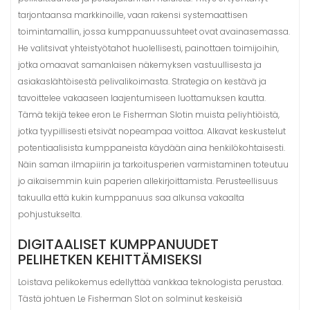
tarjontaansa markkinoille, vaan rakensi systemaattisen
toimintamallin, jossa kumppanuussuhteet ovat avainasemassa.
He valitsivat yhteistyötahot huolellisesti, painottaen toimijoihin,
jotka omaavat samanlaisen näkemyksen vastuullisesta ja
asiakaslähtöisestä pelivalikoimasta. Strategia on kestävä ja
tavoittelee vakaaseen laajentumiseen luottamuksen kautta.
Tämä tekijä tekee eron Le Fisherman Slotin muista peliyhtiöistä,
jotka tyypillisesti etsivät nopeampaa voittoa. Alkavat keskustelut
potentiaalisista kumppaneista käydään aina henkilökohtaisesti.
Näin saman ilmapiirin ja tarkoitusperien varmistaminen toteutuu
jo aikaisemmin kuin paperien allekirjoittamista. Perusteellisuus
takuulla että kukin kumppanuus saa alkunsa vakaalta
pohjustukselta.
DIGITAALISET KUMPPANUUDET
PELIHETKEN KEHITTÄMISEKSI
Loistava pelikokemus edellyttää vankkaa teknologista perustaa.
Tästä johtuen Le Fisherman Slot on solminut keskeisiä