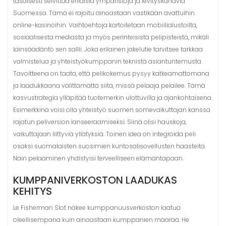
tasaisesti selvittää erilaisia ympäristöjä ja levityskanavia
Suomessa. Tämä ei rajoitu ainoastaan vastikään avattuihin
online-kasinoihin. Vaihtoehtoja kartoitetaan mobiilialustoilta,
sosiaalisesta mediasta ja myös perinteisistä pelipisteistä, mikäli
lainsäädäntö sen sallii. Joka erilainen jakelutie tarvitsee tarkkaa
valmistelua ja yhteistyökumppanin teknistä asiantuntemusta.
Tavoitteena on taata, että pelikokemus pysyy katkeamattomana
ja laadukkaana välittämättä siitä, missä pelaaja pelailee. Tämä
kasvustrategia ylläpitää tuotemerkin ulottuvilla ja ajankohtaisena.
Esimerkkinä voisi olla yhteistyö suomen somevaikuttajan kanssa
rajatun peliversion lanseeraamiseksi. Siinä olisi hauskoja,
vaikuttajaan liittyviä yllätyksiä. Toinen idea on integroida peli
osaksi suomalaisten suosimien kuntosalisovellusten haasteita.
Näin pelaaminen yhdistyisi terveelliseen elämäntapaan.
KUMPPANIVERKOSTON LAADUKAS
KEHITYS
Le Fisherman Slot näkee kumppanuusverkoston laatua
oleellisempana kuin ainoastaan kumppanien määrää. He