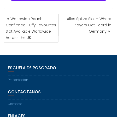
Worldwide Reach
Alles Spitze Slot – Where
Confirmed Fluffy Favourites
Players Get Heard in
Slot Available Worldwide
Germany
Across the UK
ESCUELA DE POSGRADO
Presentación
CONTACTANOS
Contacto
ENLACES