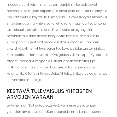
muodostuu yhteisiin mainoskampanjoihin. Ne palvelevat
molempia toimijoita tarjoamalla arvokkaita bonuksia ja erityisiä
pelikokemuksia käyttäjille. Kumppanuus voi esiintyä esimerkiksi
erityisturnauksina, yhteistyönä tehtävänä materiaalituotantona
tai tilaisuuksien tukemisena. Tavoitteena on synnyttää
myönteistä ja innostavaa näkyvyyttä merkille, samalla kun
kumppanit laajentavat omaa asiakaskuntaansa. Tällainen
yhteishyödyllinen yhteys parantaa koko pelialustan toimintaa.
Konkreettisesti tämä voi olla “Onkijoiden viikonloppu”. Kyseisessä
tapahtumassa kumppanialustalla järjestetään ottelu, ja
palkintoina annetaan lisärahaa sekä aitoja suomalaisia
kalamerkkejä tai leirintävarusteita. Yhteistyö liittyy pelaajan arkeen
ja synnyttää muistoja.
KESTÄVÄ TULEVAISUUS YHTEISTEN
ARVOJEN VARAAN
Le Fisherman Slot uskoo, että kestävä menestys rakentuu
yhteisten arvojen varaan. Kumppaneidemme kanssa koemme