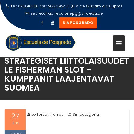
Tel: 076610050 Cel: 932692451 (L-V de 8:00am a 6:00pm)
secretariadireccionepg@unc.edu.pe
SIA POSGRADO
STRATEGISET LIITTOLAISUUDET
LE FISHERMAN SLOT -
KUMPPANIT LAAJENTAVAT
SUOMEA
27
Jefferson Torres
Sin categoría
Jun