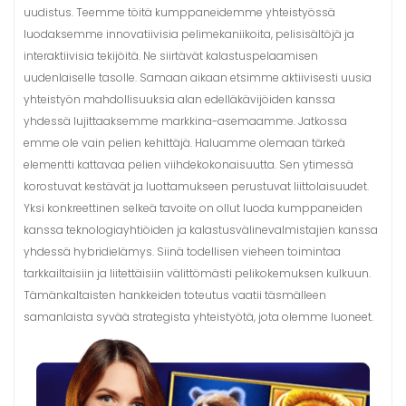
uudistus. Teemme töitä kumppaneidemme yhteistyössä
luodaksemme innovatiivisia pelimekaniikoita, pelisisältöjä ja
interaktiivisia tekijöitä. Ne siirtävät kalastuspelaamisen
uudenlaiselle tasolle. Samaan aikaan etsimme aktiivisesti uusia
yhteistyön mahdollisuuksia alan edelläkävijöiden kanssa
yhdessä lujittaaksemme markkina-asemaamme. Jatkossa
emme ole vain pelien kehittäjä. Haluamme olemaan tärkeä
elementti kattavaa pelien viihdekokonaisuutta. Sen ytimessä
korostuvat kestävät ja luottamukseen perustuvat liittolaisuudet.
Yksi konkreettinen selkeä tavoite on ollut luoda kumppaneiden
kanssa teknologiayhtiöiden ja kalastusvälinevalmistajien kanssa
yhdessä hybridielämys. Siinä todellisen vieheen toimintaa
tarkkailtaisiin ja liitettäisiin välittömästi pelikokemuksen kulkuun.
Tämänkaltaisten hankkeiden toteutus vaatii täsmälleen
samanlaista syvää strategista yhteistyötä, jota olemme luoneet.