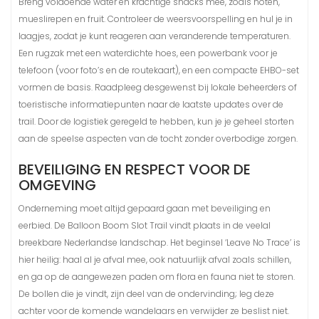
Breng voldoende water en krachtige snacks mee, zoals noten,
mueslirepen en fruit. Controleer de weersvoorspelling en hul je in
laagjes, zodat je kunt reageren aan veranderende temperaturen.
Een rugzak met een waterdichte hoes, een powerbank voor je
telefoon (voor foto’s en de routekaart), en een compacte EHBO-set
vormen de basis. Raadpleeg desgewenst bij lokale beheerders of
toeristische informatiepunten naar de laatste updates over de
trail. Door de logistiek geregeld te hebben, kun je je geheel storten
aan de speelse aspecten van de tocht zonder overbodige zorgen.
BEVEILIGING EN RESPECT VOOR DE
OMGEVING
Onderneming moet altijd gepaard gaan met beveiliging en
eerbied. De Balloon Boom Slot Trail vindt plaats in de veelal
breekbare Nederlandse landschap. Het beginsel ‘Leave No Trace’ is
hier heilig: haal al je afval mee, ook natuurlijk afval zoals schillen,
en ga op de aangewezen paden om flora en fauna niet te storen.
De bollen die je vindt, zijn deel van de ondervinding; leg deze
achter voor de komende wandelaars en verwijder ze beslist niet.