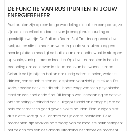
DE FUNCTIE VAN RUSTPUNTEN IN JOUW
ENERGIEBEHEER
Rustpunten zijn op een lange wandeling niet alleen een pauze; ze
zijn een essentieel onderdeel van je energiehuishouding en
geestelijke welzijn. De Balloon Boom Slot Trail incorporeert deze
rustpunten slim in haar ontwerp. In plaats van lukraak ergens
neer te ploffen, moedigt de trail je aan om doelbewust te stoppen
op vaste, vaak pittoreske locaties. Op deze momenten is het de
bedoeling om echt even los te komen van het wandeltempo.
Gebruik de tijd bij een ballon om rustig adem te halen, water te
drinken, een snack te eten en je spieren voorzichtig te rekken. De
korte, speelse activiteit die erbij hoort, zorgt voor een psychische
reset en een shot endorfine. Dit tempo van inspanning en actieve
ontspanning verhindert dat je uitgeput raakt en draagt bij om de
hele tocht met een goed gevoel vol te houden. Plan je eigen rust
dus niet te kort; gun je lichaam de tijd om te herstellen. Deze
momenten zijn vaak de oorsprong van de mooiste herinneringen:
het gelach om een geslaagde uitdaging, het gedeelde moment