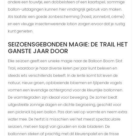
andere een touwtje, een dobbelsteen of een kaartspel; sommige
ballon-uitdagingen kunnen hier vindingrijk gebruik van maken.
Als laatste: een goede zonbescherming (hoed, zonnebril, crème)
en een vleugje insectenwerende lotion zorgen ervoor dat je rustig
kunt genieten.
SEIZOENSGEBONDEN MAGIE: DE TRAIL HET
GANSTE JAAR DOOR
Elke seizoen geeft een unieke magie naar de Balloon Boom Slot
Trail, waardoor je haar diverse keren per jaar kunt beleven en
steeds iets verschillends beleeft. In de lente komt tot leven de
natuur; nieuw groen, opbloeiende bloemen en tjilpende vogels
vormen een levendige achtergrond voor de kleurrijke ballonnen.
De warmtegraden zijn ideaal voor beweging. De zomer biedt
uitgestrekte zonnige dagen en dichte begroeiing, geschikt voor
een picknick bij een ballon. Pas dan wel op warmte en neem extra
water mee. De herfst is misschien wel het meest spectaculaire
seizoen, met een tapijt van gouden en rode bladeren. De
ballonnen steken af prachtig met dit kleurenpalet en de frisse