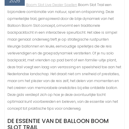
2026
Boom Slot Live Dealer Spellen
Boom Slot Trail een
bijzondere combinatie van natuur, spel en ontspanning. Deze
opmerkelijke trail, geïnspireerd door de blije dynamiek van het
Balloon Boom Slot concept, omvormt een traditionele
backpacktocht in een interactieve speurtocht. Het idee is simpel
maar geniaal: onderweg treft je op strategische rustpunten
kleurige ballonnen en leuke, eenvoudige spelletjes die de reis
verlevendigen en de groepsdynamiek versterken. Of je nu solo
backpackt, met vrienden op pad bent of een familie-uitje plant,
deze trail voegt een laag van verrassing en speelsheid toe aan het
Nederlandse landschap. Het draait niet om snelheid of prestaties,
maar om het plezier van de reis zelf, het delen van momenten en
het creëren van memorabele anekdotes bij elke ontdekte ballon.
Deze gids verdiept zich op hoe je deze avontuurlijke tocht
optimaal kunt voorbereiden en beleven, van de essentie van het
concept tot praktische tips voor onderweg.
DE ESSENTIE VAN DE BALLOON BOOM
SLOT TRAIL