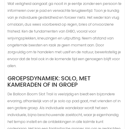
Wat veiligheid aangaat: ga nooit in je eentje zonder een persoon te
informeren over je pad en verwachte terugkeertijd. Toon je kundig
van je individuele gesteldheid en forceer niets. Het weder kan vlug
omslaan, dus wees voorbereid op regen, bries of onvoorziene
frisheid. Ken de fundamenten van EHBO, vooral voor
wrijvingsplekken, kneuzingen en uitputting. Neem afstand van
ongetemde beesten en raak ze geen moment aan. Door
zorgvuldig om te handelen met uzelf en de natuur, bewerkstellig je
ervoor dat de trail ook in de komende tijd een genoegen blijft voor
allen.
GROEPSDYNAMIEK: SOLO, MET
KAMERADEN OF IN GROEP
De Balloon Boom Slot Trail is veelzijdig en biedt een bijzondere
ervaring, afhankelijk van of je solo op pad gaat, met vrienden of in
een grotere groep. Als individuele wandelaar wordt het een
individuele, bijna beschouwende zoektocht, waar je eigenhandig
het tempo instelt en de ontdekkingen in alle kalmte kunt
ondergaan. Het kan een fantastische manier zijn om je gedachten