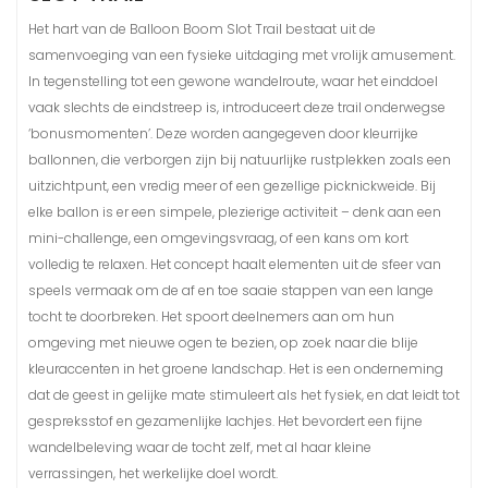
Het hart van de Balloon Boom Slot Trail bestaat uit de
samenvoeging van een fysieke uitdaging met vrolijk amusement.
In tegenstelling tot een gewone wandelroute, waar het einddoel
vaak slechts de eindstreep is, introduceert deze trail onderwegse
‘bonusmomenten’. Deze worden aangegeven door kleurrijke
ballonnen, die verborgen zijn bij natuurlijke rustplekken zoals een
uitzichtpunt, een vredig meer of een gezellige picknickweide. Bij
elke ballon is er een simpele, plezierige activiteit – denk aan een
mini-challenge, een omgevingsvraag, of een kans om kort
volledig te relaxen. Het concept haalt elementen uit de sfeer van
speels vermaak om de af en toe saaie stappen van een lange
tocht te doorbreken. Het spoort deelnemers aan om hun
omgeving met nieuwe ogen te bezien, op zoek naar die blije
kleuraccenten in het groene landschap. Het is een onderneming
dat de geest in gelijke mate stimuleert als het fysiek, en dat leidt tot
gespreksstof en gezamenlijke lachjes. Het bevordert een fijne
wandelbeleving waar de tocht zelf, met al haar kleine
verrassingen, het werkelijke doel wordt.