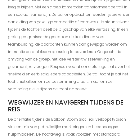
leeg te krijgen. Met een groep kameraden transformeert de trail in
een sociaal samenzijn. De ballonopdrachten worden ijsbrekers en
aanleiding van gezellige competitie of teamwork. Je steunt elkaar
tijdens de tocht en deelt de blijdschap van elke verrassing. In een
grote, georganiseerde groep kan de trail dienen voor
teambuilding; de opdrachten kunnen dan gewijzigd worden om
interactie en probleemoplossing te bevorderen. Ongeacht de
omvang van de groep, het idee versterkt wisselwerking en
gezamenlijke vreugde. Bespreek vooraf concrete regels af over het
snellheid en eerbiedig ieders capaciteiten. De trail toont je dat het
tocht niet alleen om de bestemming draait, maar om de
verbinding die je tijdens de tocht opbouwt.
WEGWIJZER EN NAVIGEREN TIJDENS DE
REIS
De oriëntatie tijdens de Balloon Boom Slot Trail verloopt typisch
via een mix van gebruikelijke markeringen en hedendaagse
hulpmiddelen. De hoofdweg is vaak voorzien met standaard