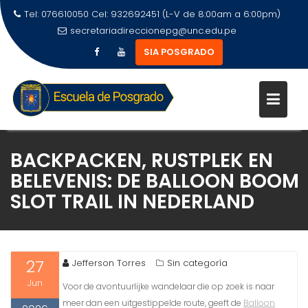
Tel: 076610050 Cel: 932692451 (L-V de 8:00am a 6:00pm)
secretariadireccionepg@unc.edu.pe
SIA POSGRADO
BACKPACKEN, RUSTPLEK EN
BELEVENIS: DE BALLOON BOOM
SLOT TRAIL IN NEDERLAND
27
Jefferson Torres
Sin categoría
Jun
Voor de avontuurlijke wandelaar die op zoek is naar
meer dan een uitgestippelde route, geeft de
Balloon