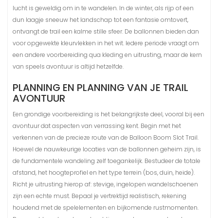
lucht is geweldig om in te wandelen. In de winter, als rijp of een
dun laagje sneeuw het landschap tot een fantasie omtovert,
ontvangt de trail een kalme stille sfeer. De ballonnen bieden dan
voor opgewekte kleurvlekken in het wit. Iedere periode vraagt om
een andere voorbereiding qua kleding en uitrusting, maar de kern
van speels avontuur is altijd hetzelfde.
PLANNING EN PLANNING VAN JE TRAIL
AVONTUUR
Een grondige voorbereiding is het belangrijkste deel, vooral bij een
avontuur dat aspecten van verrassing kent. Begin met het
verkennen van de precieze route van de Balloon Boom Slot Trail.
Hoewel de nauwkeurige locaties van de ballonnen geheim zijn, is
de fundamentele wandeling zelf toegankelijk. Bestudeer de totale
afstand, het hoogteprofiel en het type terrein (bos, duin, heide).
Richt je uitrusting hierop af: stevige, ingelopen wandelschoenen
zijn een echte must. Bepaal je vertrektijd realistisch, rekening
houdend met de spelelementen en bijkomende rustmomenten.