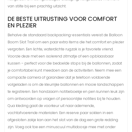
van stilte bij een prachtig uitzicht.
DE BESTE UITRUSTING VOOR COMFORT
EN PLEZIER
Behalve de standaard backpacking-essentials vereist de Balloon
Boom Slot Trail om een paar extra items die het comfort en plezier
vergroten. Een lichte, waterdichte rugzak is je favoriete vriend.
Voorzie deze met een isolerend zitmatje of een opblaasbaar
kussen – perfect voor die bedoelde stops bij de ballonnen, zodat
je comfortabel kunt meedoen aan de activiteiten. Neem mee een
compacte camera of garandeer dat je telefoon voldoende
volgeladen is om de kleurrijke ballonnen en mooie landschappen
te registreren. Een handzaam notitieboekje en pen kunnen leuk zijn
om antwoorden op vragen of persoonlijke notities bij te houden.
Qua kleding gaat de voorkeur uit naar ademende,
vochtafvoerende materialen. Een reserve paar sokken in een
afgesloten zakje kan aan het slot van de dag een grote redding
zijn. Voeg ook toe een minuscuul multidoosje mee met onder