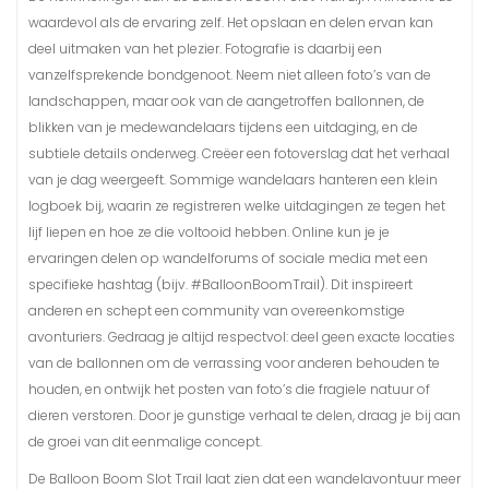
waardevol als de ervaring zelf. Het opslaan en delen ervan kan
deel uitmaken van het plezier. Fotografie is daarbij een
vanzelfsprekende bondgenoot. Neem niet alleen foto’s van de
landschappen, maar ook van de aangetroffen ballonnen, de
blikken van je medewandelaars tijdens een uitdaging, en de
subtiele details onderweg. Creëer een fotoverslag dat het verhaal
van je dag weergeeft. Sommige wandelaars hanteren een klein
logboek bij, waarin ze registreren welke uitdagingen ze tegen het
lijf liepen en hoe ze die voltooid hebben. Online kun je je
ervaringen delen op wandelforums of sociale media met een
specifieke hashtag (bijv. #BalloonBoomTrail). Dit inspireert
anderen en schept een community van overeenkomstige
avonturiers. Gedraag je altijd respectvol: deel geen exacte locaties
van de ballonnen om de verrassing voor anderen behouden te
houden, en ontwijk het posten van foto’s die fragiele natuur of
dieren verstoren. Door je gunstige verhaal te delen, draag je bij aan
de groei van dit eenmalige concept.
De Balloon Boom Slot Trail laat zien dat een wandelavontuur meer