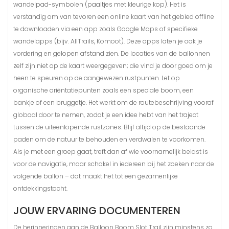
wandelpad-symbolen (paaltjes met kleurige kop). Het is
verstandig om van tevoren een online kaart van het gebied offline
te downloaden via een app zoals Google Maps of specifieke
wandelapps (bijv. AllTrails, Komoot). Deze apps laten je ook je
vordering en gelopen afstand zien. De locaties van de ballonnen
zelf zijn niet op de kaart weergegeven; die vind je door goed om je
heen te speuren op de aangewezen rustpunten. Let op
organische oriëntatiepunten zoals een speciale boom, een
bankje of een bruggetje. Het werkt om de routebeschrijving vooraf
globaal door te nemen, zodat je een idee hebt van het traject
tussen de uiteenlopende rustzones. Blijf altijd op de bestaande
paden om de natuur te behouden en verdwalen te voorkomen.
Als je met een groep gaat, treft dan af wie voornamelijk belast is
voor de navigatie, maar schakel in iedereen bij het zoeken naar de
volgende ballon – dat maakt het tot een gezamenlijke
ontdekkingstocht.
JOUW ERVARING DOCUMENTEREN
De herinneringen aan de Balloon Boom Slot Trail zijn minstens zo