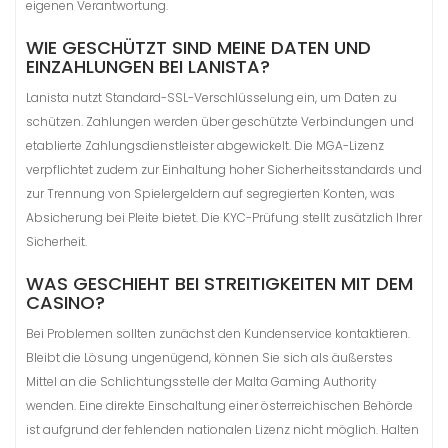
eigenen Verantwortung.
WIE GESCHÜTZT SIND MEINE DATEN UND
EINZAHLUNGEN BEI LANISTA?
Lanista nutzt Standard-SSL-Verschlüsselung ein, um Daten zu
schützen. Zahlungen werden über geschützte Verbindungen und
etablierte Zahlungsdienstleister abgewickelt. Die MGA-Lizenz
verpflichtet zudem zur Einhaltung hoher Sicherheitsstandards und
zur Trennung von Spielergeldern auf segregierten Konten, was
Absicherung bei Pleite bietet. Die KYC-Prüfung stellt zusätzlich Ihrer
Sicherheit.
WAS GESCHIEHT BEI STREITIGKEITEN MIT DEM
CASINO?
Bei Problemen sollten zunächst den Kundenservice kontaktieren.
Bleibt die Lösung ungenügend, können Sie sich als äußerstes
Mittel an die Schlichtungsstelle der Malta Gaming Authority
wenden. Eine direkte Einschaltung einer österreichischen Behörde
ist aufgrund der fehlenden nationalen Lizenz nicht möglich. Halten