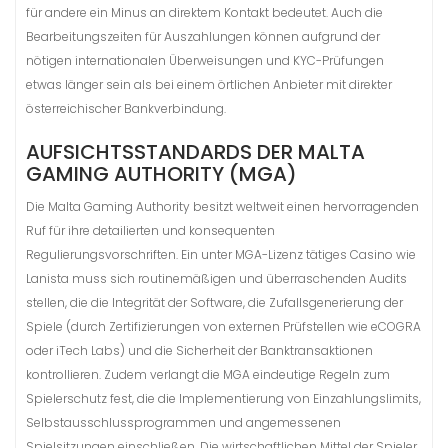
für andere ein Minus an direktem Kontakt bedeutet. Auch die
Bearbeitungszeiten für Auszahlungen können aufgrund der
nötigen internationalen Überweisungen und KYC-Prüfungen
etwas länger sein als bei einem örtlichen Anbieter mit direkter
österreichischer Bankverbindung.
AUFSICHTSSTANDARDS DER MALTA
GAMING AUTHORITY (MGA)
Die Malta Gaming Authority besitzt weltweit einen hervorragenden
Ruf für ihre detailierten und konsequenten
Regulierungsvorschriften. Ein unter MGA-Lizenz tätiges Casino wie
Lanista muss sich routinemäßigen und überraschenden Audits
stellen, die die Integrität der Software, die Zufallsgenerierung der
Spiele (durch Zertifizierungen von externen Prüfstellen wie eCOGRA
oder iTech Labs) und die Sicherheit der Banktransaktionen
kontrollieren. Zudem verlangt die MGA eindeutige Regeln zum
Spielerschutz fest, die die Implementierung von Einzahlungslimits,
Selbstausschlussprogrammen und angemessenen
Spielsitzungen einschließen. Die wirtschaftlichen Mittel der Spieler