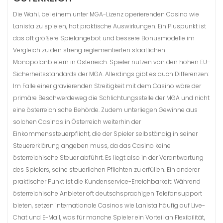
Die Wahl, bei einem unter MGA-Lizenz operierenden Casino wie
Lanista zu spielen, hat praktische Auswirkungen. Ein Pluspunkt ist
das oft größere Spielangebot und bessere Bonusmodelle im
Vergleich zu den streng reglementierten staatlichen
Monopolanbietern in Österreich. Spieler nutzen von den hohen EU-
Sicherheitsstandards der MGA. Allerdings gibt es auch Differenzen:
Im Falle einer gravierenden Streitigkeit mit dem Casino wäre der
primäre Beschwerdeweg die Schlichtungsstelle der MGA und nicht
eine österreichische Behörde. Zudem unterliegen Gewinne aus
solchen Casinos in Österreich weiterhin der
Einkommenssteuerpflicht, die der Spieler selbständig in seiner
Steuererklärung angeben muss, da das Casino keine
österreichische Steuer abführt. Es liegt also in der Verantwortung
des Spielers, seine steuerlichen Pflichten zu erfüllen. Ein anderer
praktischer Punkt ist die Kundenservice-Erreichbarkeit: Während
österreichische Anbieter oft deutschsprachigen Telefonsupport
bieten, setzen internationale Casinos wie Lanista häufig auf Live-
Chat und E-Mail, was für manche Spieler ein Vorteil an Flexibilität,