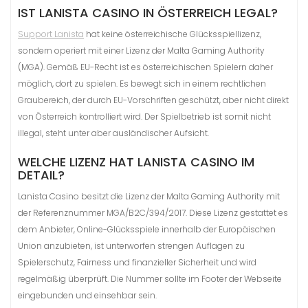
IST LANISTA CASINO IN ÖSTERREICH LEGAL?
Support Lanista
hat keine österreichische Glücksspiellizenz,
sondern operiert mit einer Lizenz der Malta Gaming Authority
(MGA). Gemäß EU-Recht ist es österreichischen Spielern daher
möglich, dort zu spielen. Es bewegt sich in einem rechtlichen
Graubereich, der durch EU-Vorschriften geschützt, aber nicht direkt
von Österreich kontrolliert wird. Der Spielbetrieb ist somit nicht
illegal, steht unter aber ausländischer Aufsicht.
WELCHE LIZENZ HAT LANISTA CASINO IM
DETAIL?
Lanista Casino besitzt die Lizenz der Malta Gaming Authority mit
der Referenznummer MGA/B2C/394/2017. Diese Lizenz gestattet es
dem Anbieter, Online-Glücksspiele innerhalb der Europäischen
Union anzubieten, ist unterworfen strengen Auflagen zu
Spielerschutz, Fairness und finanzieller Sicherheit und wird
regelmäßig überprüft. Die Nummer sollte im Footer der Webseite
eingebunden und einsehbar sein.