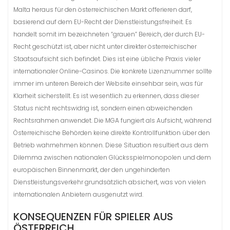
Malta heraus für den österreichischen Markt offerieren darf,
basierend auf dem EU-Recht der Dienstleistungsfreiheit. Es
handelt somit im bezeichneten “grauen” Bereich, der durch EU-
Recht geschützt ist, aber nicht unter direkter österreichischer
Staatsaufsicht sich befindet. Dies ist eine übliche Praxis vieler
internationaler Online-Casinos. Die konkrete Lizenznummer sollte
immer im unteren Bereich der Website einsehbar sein, was für
Klarheit sicherstellt. Es ist wesentlich zu erkennen, dass dieser
Status nicht rechtswidrig ist, sondern einen abweichenden
Rechtsrahmen anwendet. Die MGA fungiert als Aufsicht, während
Österreichische Behörden keine direkte Kontrollfunktion über den
Betrieb wahrnehmen können. Diese Situation resultiert aus dem
Dilemma zwischen nationalen Glücksspielmonopolen und dem
europäischen Binnenmarkt, der den ungehinderten
Dienstleistungsverkehr grundsätzlich absichert, was von vielen
internationalen Anbietern ausgenutzt wird.
KONSEQUENZEN FÜR SPIELER AUS
ÖSTERREICH