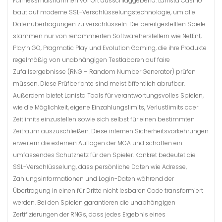
Fairnessmaßnahmen vor Ort ausschlaggebend. Lanista Casino
baut auf moderne SSL-Verschlüsselungstechnologie, um alle
Datenübertragungen zu verschlüsseln. Die bereitgestellten Spiele
stammen nur von renommierten Softwareherstellern wie NetEnt,
Play’n GO, Pragmatic Play und Evolution Gaming, die ihre Produkte
regelmäßig von unabhängigen Testlaboren auf faire
Zufallsergebnisse (RNG – Random Number Generator) prüfen
müssen. Diese Prüfberichte sind meist öffentlich abrufbar.
Außerdem bietet Lanista Tools für verantwortungsvolles Spielen,
wie die Möglichkeit, eigene Einzahlungslimits, Verlustlimits oder
Zeitlimits einzustellen sowie sich selbst für einen bestimmten
Zeitraum auszuschließen. Diese internen Sicherheitsvorkehrungen
erweitern die externen Auflagen der MGA und schaffen ein
umfassendes Schutznetz für den Spieler. Konkret bedeutet die
SSL-Verschlüsselung, dass persönliche Daten wie Adresse,
Zahlungsinformationen und Login-Daten während der
Übertragung in einen für Dritte nicht lesbaren Code transformiert
werden. Bei den Spielen garantieren die unabhängigen
Zertifizierungen der RNGs, dass jedes Ergebnis eines