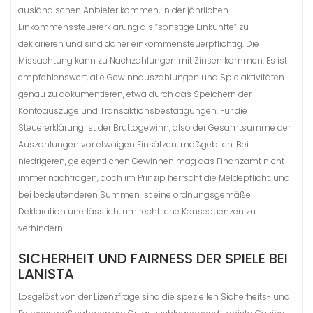
ausländischen Anbieter kommen, in der jährlichen
Einkommenssteuererklärung als “sonstige Einkünfte” zu
deklarieren und sind daher einkommensteuerpflichtig. Die
Missachtung kann zu Nachzahlungen mit Zinsen kommen. Es ist
empfehlenswert, alle Gewinnauszahlungen und Spielaktivitäten
genau zu dokumentieren, etwa durch das Speichern der
Kontoauszüge und Transaktionsbestätigungen. Für die
Steuererklärung ist der Bruttogewinn, also der Gesamtsumme der
Auszahlungen vor etwaigen Einsätzen, maßgeblich. Bei
niedrigeren, gelegentlichen Gewinnen mag das Finanzamt nicht
immer nachfragen, doch im Prinzip herrscht die Meldepflicht, und
bei bedeutenderen Summen ist eine ordnungsgemäße
Deklaration unerlässlich, um rechtliche Konsequenzen zu
verhindern.
SICHERHEIT UND FAIRNESS DER SPIELE BEI
LANISTA
Losgelöst von der Lizenzfrage sind die speziellen Sicherheits- und