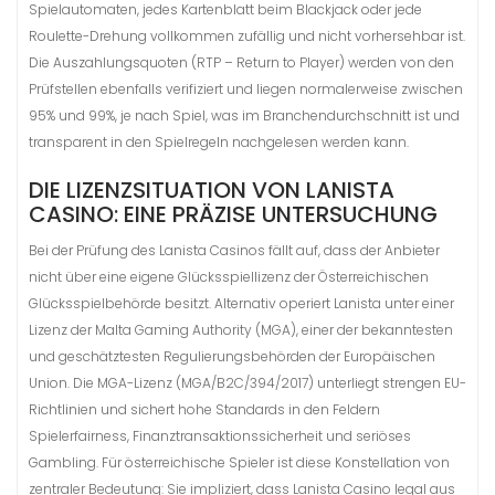
Spielautomaten, jedes Kartenblatt beim Blackjack oder jede
Roulette-Drehung vollkommen zufällig und nicht vorhersehbar ist.
Die Auszahlungsquoten (RTP – Return to Player) werden von den
Prüfstellen ebenfalls verifiziert und liegen normalerweise zwischen
95% und 99%, je nach Spiel, was im Branchendurchschnitt ist und
transparent in den Spielregeln nachgelesen werden kann.
DIE LIZENZSITUATION VON LANISTA
CASINO: EINE PRÄZISE UNTERSUCHUNG
Bei der Prüfung des Lanista Casinos fällt auf, dass der Anbieter
nicht über eine eigene Glücksspiellizenz der Österreichischen
Glücksspielbehörde besitzt. Alternativ operiert Lanista unter einer
Lizenz der Malta Gaming Authority (MGA), einer der bekanntesten
und geschätztesten Regulierungsbehörden der Europäischen
Union. Die MGA-Lizenz (MGA/B2C/394/2017) unterliegt strengen EU-
Richtlinien und sichert hohe Standards in den Feldern
Spielerfairness, Finanztransaktionssicherheit und seriöses
Gambling. Für österreichische Spieler ist diese Konstellation von
zentraler Bedeutung: Sie impliziert, dass Lanista Casino legal aus