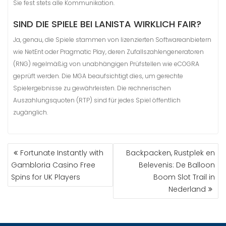
Sie fest stets alle Kommunikation.
SIND DIE SPIELE BEI LANISTA WIRKLICH FAIR?
Ja, genau, die Spiele stammen von lizenzierten Softwareanbietern
wie NetEnt oder Pragmatic Play, deren Zufallszahlengeneratoren
(RNG) regelmäßig von unabhängigen Prüfstellen wie eCOGRA
geprüft werden. Die MGA beaufsichtigt dies, um gerechte
Spielergebnisse zu gewährleisten. Die rechnerischen
Auszahlungsquoten (RTP) sind für jedes Spiel öffentlich
zugänglich.
Fortunate Instantly with
Backpacken, Rustplek en
Gambloria Casino Free
Belevenis: De Balloon
Spins for UK Players
Boom Slot Trail in
Nederland