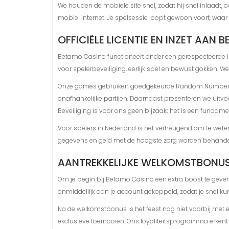
We houden de mobiele site snel, zodat hij snel inlaadt, o
mobiel internet. Je spelsessie loopt gewoon voort, waar 
OFFICIËLE LICENTIE EN INZET AAN B
Betamo Casino functioneert onder een gerespecteerde lic
voor spelerbeveiliging, eerlijk spel en bewust gokken. W
Onze games gebruiken goedgekeurde Random Number Gene
onafhankelijke partijen. Daarnaast presenteren we uitvoe
Beveiliging is voor ons geen bijzaak; het is een fundam
Voor spelers in Nederland is het verheugend om te weten
gegevens en geld met de hoogste zorg worden behandeld. B
AANTREKKELIJKE WELKOMSTBONUS
Om je begin bij Betamo Casino een extra boost te geve
onmiddellijk aan je account gekoppeld, zodat je snel kun
Na de welkomstbonus is het feest nog niet voorbij met
exclusieve toernooien. Ons loyaliteitsprogramma erkent je 