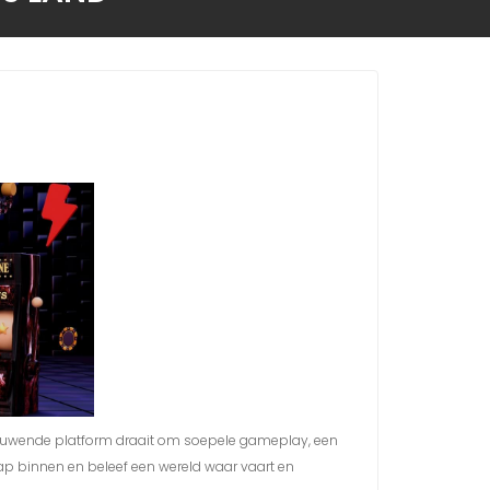
rnieuwende platform draait om soepele gameplay, een
tap binnen en beleef een wereld waar vaart en