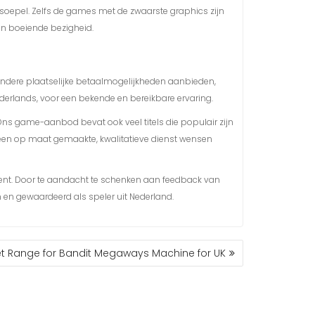
oepel. Zelfs de games met de zwaarste graphics zijn
en boeiende bezigheid.
 andere plaatselijke betaalmogelijkheden aanbieden,
ederlands, voor een bekende en bereikbare ervaring.
Ons game-aanbod bevat ook veel titels die populair zijn
een op maat gemaakte, kwalitatieve dienst wensen
nment. Door te aandacht te schenken aan feedback van
 en gewaardeerd als speler uit Nederland.
et Range for Bandit Megaways Machine for UK