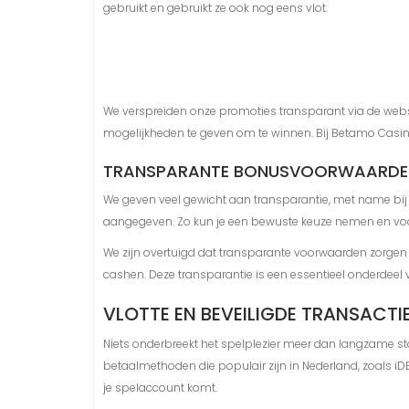
gebruikt en gebruikt ze ook nog eens vlot.
We verspreiden onze promoties transparant via de websit
mogelijkheden te geven om te winnen. Bij Betamo Casino vo
TRANSPARANTE BONUSVOORWAARDE
We geven veel gewicht aan transparantie, met name bij 
aangegeven. Zo kun je een bewuste keuze nemen en vo
We zijn overtuigd dat transparante voorwaarden zorgen v
cashen. Deze transparantie is een essentieel onderdeel 
VLOTTE EN BEVEILIGDE TRANSACTI
Niets onderbreekt het spelplezier meer dan langzame st
betaalmethoden die populair zijn in Nederland, zoals iDE
je spelaccount komt.