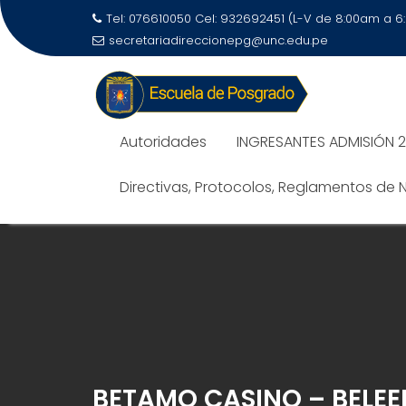
Tel: 076610050 Cel: 932692451 (L-V de 8:00am a 
secretariadireccionepg@unc.edu.pe
Autoridades
INGRESANTES ADMISIÓN 
Directivas, Protocolos, Reglamentos de
BETAMO CASINO – BELEEF