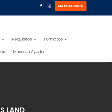
SIA POSGRADO
Requisitos
Formatos
nos
Mesa de Ayuda
NS LAND