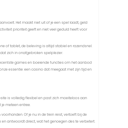
voelt. Het maakt niet uit of je een spel laadt, geld
viteit prioriteit geeft en niet veel geduld heeft voor
 of tablet, de beleving is altijd stabiel en razendsnel.
dat zich in onafgebroken spelplezier.
 recentste games en boeiende functies om het aanbod
s onze essentie: een casino dat meegaat met zijn tijd en
te is volledig flexibel en past zich moeiteloos aan
 je meteen entree.
oorhanden. Of je nu in de trein reist, vertoeft bij de
 en antwoordt direct, wat het genoegen des te verbetert.