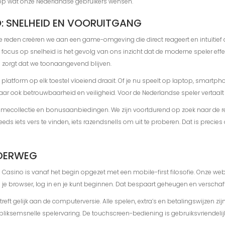
p wat onze Nederlandse gebruikers wensen.
O: SNELHEID EN VOORUITGANG
reden creëren we aan een game-omgeving die direct reageert en intuïtief aan
 focus op snelheid is het gevolg van ons inzicht dat de moderne speler effecti
 zorgt dat we toonaangevend blijven.
atform op elk toestel vloeiend draait. Of je nu speelt op laptop, smartphone
aar ook betrouwbaarheid en veiligheid. Voor de Nederlandse speler vertaalt 
gamecollectie en bonusaanbiedingen. We zijn voortdurend op zoek naar de
teeds iets vers te vinden, iets razendsnells om uit te proberen. Dat is precie
NDERWEG
sino is vanaf het begin opgezet met een mobile-first filosofie. Onze websi
 je browser, log in en je kunt beginnen. Dat bespaart geheugen en verschaft
eft gelijk aan de computerversie. Alle spelen, extra’s en betalingswijzen zijn v
bliksemsnelle spelervaring. De touchscreen-bediening is gebruiksvriendelijk