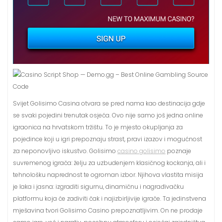
Svijet Golisimo Casina otvara se pred nama kao destinacija gdje
se svaki pojedini trenutak osjeća. Ovo nije samo još jedna online
igraonica na hrvatskom tržištu. To je mjesto okupljanja za
pojedince koji u igri prepoznaju strast, pravi izazov i mogućnost
za neponovljivo iskustvo. Golisimo
casino golisimo
poznaje
suvremenog igrača: želju za uzbudenjem klasičnog kockanja, ali i
tehnološku naprednost te ogroman izbor. Njihova vlastita misija
je laka i jasna: izgraditi sigurnu, dinamičnu i nagrađivačku
platformu koja će zadiviti čak i najizbirljivije igrače. Ta jedinstvena
mješavina tvori Golisimo Casino prepoznatljivim. On ne prodaje