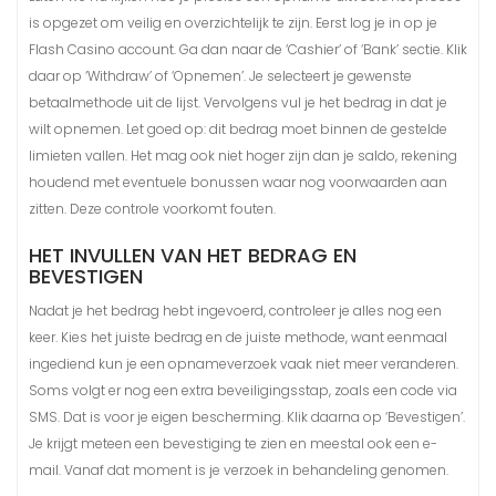
is opgezet om veilig en overzichtelijk te zijn. Eerst log je in op je
Flash Casino account. Ga dan naar de ‘Cashier’ of ‘Bank’ sectie. Klik
daar op ‘Withdraw’ of ‘Opnemen’. Je selecteert je gewenste
betaalmethode uit de lijst. Vervolgens vul je het bedrag in dat je
wilt opnemen. Let goed op: dit bedrag moet binnen de gestelde
limieten vallen. Het mag ook niet hoger zijn dan je saldo, rekening
houdend met eventuele bonussen waar nog voorwaarden aan
zitten. Deze controle voorkomt fouten.
HET INVULLEN VAN HET BEDRAG EN
BEVESTIGEN
Nadat je het bedrag hebt ingevoerd, controleer je alles nog een
keer. Kies het juiste bedrag en de juiste methode, want eenmaal
ingediend kun je een opnameverzoek vaak niet meer veranderen.
Soms volgt er nog een extra beveiligingsstap, zoals een code via
SMS. Dat is voor je eigen bescherming. Klik daarna op ‘Bevestigen’.
Je krijgt meteen een bevestiging te zien en meestal ook een e-
mail. Vanaf dat moment is je verzoek in behandeling genomen.