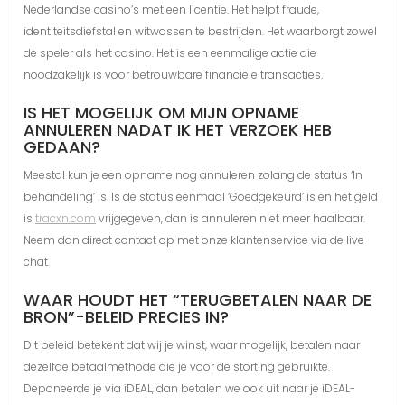
Nederlandse casino’s met een licentie. Het helpt fraude,
identiteitsdiefstal en witwassen te bestrijden. Het waarborgt zowel
de speler als het casino. Het is een eenmalige actie die
noodzakelijk is voor betrouwbare financiële transacties.
IS HET MOGELIJK OM MIJN OPNAME
ANNULEREN NADAT IK HET VERZOEK HEB
GEDAAN?
Meestal kun je een opname nog annuleren zolang de status ‘In
behandeling’ is. Is de status eenmaal ‘Goedgekeurd’ is en het geld
is
tracxn.com
vrijgegeven, dan is annuleren niet meer haalbaar.
Neem dan direct contact op met onze klantenservice via de live
chat.
WAAR HOUDT HET “TERUGBETALEN NAAR DE
BRON”-BELEID PRECIES IN?
Dit beleid betekent dat wij je winst, waar mogelijk, betalen naar
dezelfde betaalmethode die je voor de storting gebruikte.
Deponeerde je via iDEAL, dan betalen we ook uit naar je iDEAL-