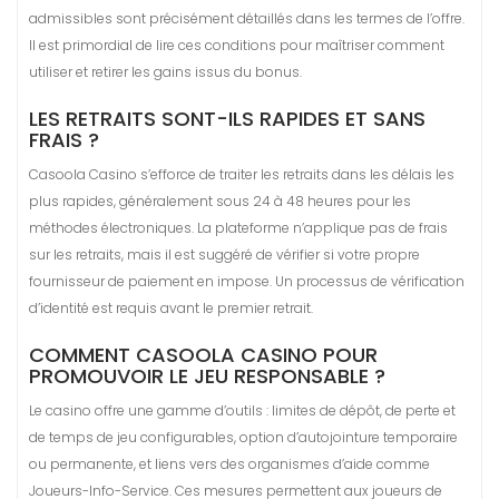
admissibles sont précisément détaillés dans les termes de l’offre.
Il est primordial de lire ces conditions pour maîtriser comment
utiliser et retirer les gains issus du bonus.
LES RETRAITS SONT-ILS RAPIDES ET SANS
FRAIS ?
Casoola Casino s’efforce de traiter les retraits dans les délais les
plus rapides, généralement sous 24 à 48 heures pour les
méthodes électroniques. La plateforme n’applique pas de frais
sur les retraits, mais il est suggéré de vérifier si votre propre
fournisseur de paiement en impose. Un processus de vérification
d’identité est requis avant le premier retrait.
COMMENT CASOOLA CASINO POUR
PROMOUVOIR LE JEU RESPONSABLE ?
Le casino offre une gamme d’outils : limites de dépôt, de perte et
de temps de jeu configurables, option d’autojointure temporaire
ou permanente, et liens vers des organismes d’aide comme
Joueurs-Info-Service. Ces mesures permettent aux joueurs de