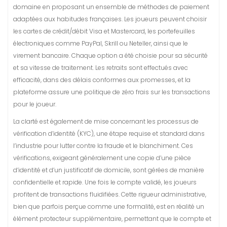
domaine en proposant un ensemble de méthodes de paiement
adaptées aux habitudes françaises. Les joueurs peuvent choisir
les cartes de crédit/débit Visa et Mastercard, les portefeuilles
électroniques comme PayPal, Skrill ou Neteller, ainsi que le
virement bancaire. Chaque option a été choisie pour sa sécurité
et sa vitesse de traitement. Les retraits sont effectués avec
efficacité, dans des délais conformes aux promesses, et la
plateforme assure une politique de zéro frais sur les transactions
pour le joueur.
La clarté est également de mise concernant les processus de
vérification d’identité (KYC), une étape requise et standard dans
l’industrie pour lutter contre la fraude et le blanchiment. Ces
vérifications, exigeant généralement une copie d’une pièce
d’identité et d’un justificatif de domicile, sont gérées de manière
confidentielle et rapide. Une fois le compte validé, les joueurs
profitent de transactions fluidifiées. Cette rigueur administrative,
bien que parfois perçue comme une formalité, est en réalité un
élément protecteur supplémentaire, permettant que le compte et