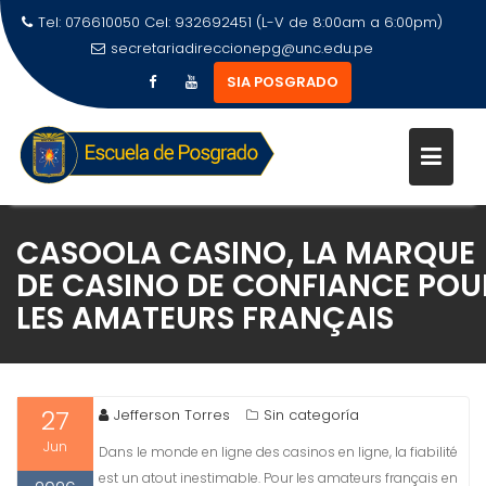
Tel: 076610050 Cel: 932692451 (L-V de 8:00am a 6:00pm)
secretariadireccionepg@unc.edu.pe
SIA POSGRADO
CASOOLA CASINO, LA MARQUE
DE CASINO DE CONFIANCE POU
LES AMATEURS FRANÇAIS
27
Jefferson Torres
Sin categoría
Jun
Dans le monde en ligne des casinos en ligne, la fiabilité
est un atout inestimable. Pour les amateurs français en