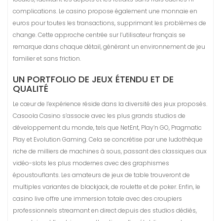
complications. Le casino propose également une monnaie en
euros pour toutes les transactions, supprimant les problèmes de
change. Cette approche centrée sur l’utilisateur français se
remarque dans chaque détail, générant un environnement de jeu
familier et sans friction.
UN PORTFOLIO DE JEUX ÉTENDU ET DE
QUALITÉ
Le cœur de l’expérience réside dans la diversité des jeux proposés.
Casoola Casino s’associe avec les plus grands studios de
développement du monde, tels que NetEnt, Play’n GO, Pragmatic
Play et Evolution Gaming. Cela se concrétise par une ludothèque
riche de milliers de machines à sous, passant des classiques aux
vidéo-slots les plus modernes avec des graphismes
époustouflants. Les amateurs de jeux de table trouveront de
multiples variantes de blackjack, de roulette et de poker. Enfin, le
casino live offre une immersion totale avec des croupiers
professionnels streamant en direct depuis des studios dédiés,