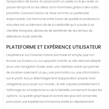
l’proposition de loisirs. En proposant un cadre où le jeu reste un
passe-temps et où les aléas sont minimisés grâce à des outils
proactifs, Casoola Casino se situe comme un partenaire
responsable. Cet harmonie entre loisirs de qualité et protections
robustes est un élément clé de la crédibilité qu’il suscite à sa
clientèle française, désireuse de bénéficier de ses temps de
détente en toute sérénité.
PLATEFORME ET EXPÉRIENCE UTILISATEUR
L’expérience sur Casoola Casino est fluide et simple, que l’on
évolue sur bureau ou sur appareil mobile. Le site web est adapté
pour une navigation fluide, avec une interface sobre qui permet
de localiser aisément un jeu, une promotion ou une information
sur le profil. Aucun téléchargement d’application propre n’est
obligatoire pour jouer sur mobile ; le site s’ajuste parfaitement à
l’affichage du smartphone ou de la tablette, conservant toutes les
options. La qualité graphique et sonore des jeux est conservée,
procurant une expérience immersive totale en déplacement.