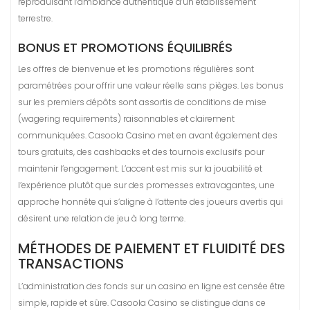
reproduisant l’ambiance authentique d’un établissement
terrestre.
BONUS ET PROMOTIONS ÉQUILIBRÉS
Les offres de bienvenue et les promotions régulières sont
paramétrées pour offrir une valeur réelle sans pièges. Les bonus
sur les premiers dépôts sont assortis de conditions de mise
(wagering requirements) raisonnables et clairement
communiquées. Casoola Casino met en avant également des
tours gratuits, des cashbacks et des tournois exclusifs pour
maintenir l’engagement. L’accent est mis sur la jouabilité et
l’expérience plutôt que sur des promesses extravagantes, une
approche honnête qui s’aligne à l’attente des joueurs avertis qui
désirent une relation de jeu à long terme.
MÉTHODES DE PAIEMENT ET FLUIDITÉ DES
TRANSACTIONS
L’administration des fonds sur un casino en ligne est censée être
simple, rapide et sûre. Casoola Casino se distingue dans ce