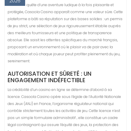
2026
quête d’une aventure ludique à la fois plaisante et
protégée, Casoola Casino apparaît comme une valeur sûre. Cette
plateforme a bâti sa réputation sur des bases solides : un permis
de jeu strict, une sélection de jeux rigoureusement établie auprès
des meilleurs fournisseurs et une politique de transparence
absolue. Elle saisit les attentes spécifiques du marché français,
proposant un environnement où le plaisir va de pair avec la
modération et où chaque joueur peut profiter pleinement du jeu,
sereinement.
AUTORISATION ET SÛRETÉ : UN
ENGAGEMENT INDÉFECTIBLE
La crédibilité d’un casino en ligne se détermine d’abord à sa
licence. Casoola Casino opère sous l’égide de l’Autorité Nationale
des Jeux (ANJ) en France, l’organisme régulateur national qui
contrôle strictement toutes les activités de jeu. Cette licence n’est
pas un simple formulaire administratif ; elle constitue un cadre
légal contraignant qui assure l’équité des jeux, la protection des