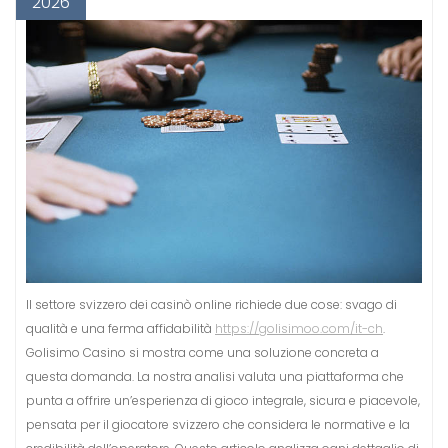
2026
Il settore svizzero dei casinò online richiede due cose: svago di
qualità e una ferma affidabilità
https://golisimoo.com/it-ch
.
Golisimo Casino si mostra come una soluzione concreta a
questa domanda. La nostra analisi valuta una piattaforma che
punta a offrire un’esperienza di gioco integrale, sicura e piacevole,
pensata per il giocatore svizzero che considera le normative e la