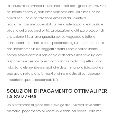
La sicurezza informatica è una necessità per il giocatore svizzero.
Nel nostro controllo, abbiamo verificato che Golisimo Casino
opera con una autorizzazione emessa da un’ente di
regolamentazione accreditata a livello internazionale. Questo è il
pilastro della sua credibilità. La piattaforma utilizza protocolli di
criptazione SSL all’avanguardia per salvaguardare tutte le
transazioni finanziarie e i dati personali degli utenti, rendendo le
dati incomprensibili a soggetti esterni. L’ente applica inoltre
norme severe contro il riciclaggio di denaro e incentiva il gioco
responsabile. Per noi, questi non sono semplici aspetti su una
lista. Sono elementi essenziali che determinano la fiducia che si
può avere nella piattaforma. Golisimo mostra di considerare
importanti queste responsabilità.
SOLUZIONI DI PAGAMENTO OTTIMALI PER
LA SVIZZERA
Un piattaforma di gioco che si rivolge alla Svizzera deve offrire i
metodi di pagamento più comuni e fidati nel paese. Golisimo