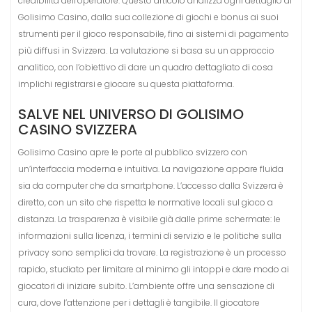
credibilità dell’operatore. Questo articolo analizza ogni dettaglio di
Golisimo Casino, dalla sua collezione di giochi e bonus ai suoi
strumenti per il gioco responsabile, fino ai sistemi di pagamento
più diffusi in Svizzera. La valutazione si basa su un approccio
analitico, con l’obiettivo di dare un quadro dettagliato di cosa
implichi registrarsi e giocare su questa piattaforma.
SALVE NEL UNIVERSO DI GOLISIMO
CASINO SVIZZERA
Golisimo Casino apre le porte al pubblico svizzero con
un’interfaccia moderna e intuitiva. La navigazione appare fluida
sia da computer che da smartphone. L’accesso dalla Svizzera è
diretto, con un sito che rispetta le normative locali sul gioco a
distanza. La trasparenza è visibile già dalle prime schermate: le
informazioni sulla licenza, i termini di servizio e le politiche sulla
privacy sono semplici da trovare. La registrazione è un processo
rapido, studiato per limitare al minimo gli intoppi e dare modo ai
giocatori di iniziare subito. L’ambiente offre una sensazione di
cura, dove l’attenzione per i dettagli è tangibile. Il giocatore