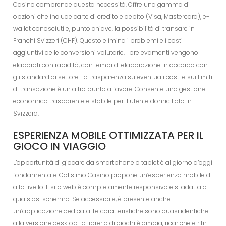
Casino comprende questa necessità. Offre una gamma di
opzioni che include carte di credito e debito (Visa, Mastercard), e-
wallet conosciuti e, punto chiave, la possibilità di transare in
Franchi Svizzeri (CHF). Questo elimina i problemi e i costi
aggiuntivi delle conversioni valutarie. I prelevamenti vengono
elaborati con rapidità, con tempi di elaborazione in accordo con
gli standard di settore. La trasparenza su eventuali costi e sui limiti
di transazione è un altro punto a favore. Consente una gestione
economica trasparente e stabile per il utente domiciliato in
Svizzera.
ESPERIENZA MOBILE OTTIMIZZATA PER IL
GIOCO IN VIAGGIO
L’opportunità di giocare da smartphone o tablet è al giorno d’oggi
fondamentale. Golisimo Casino propone un’esperienza mobile di
alto livello. Il sito web è completamente responsivo e si adatta a
qualsiasi schermo. Se accessibile, è presente anche
un’applicazione dedicata. Le caratteristiche sono quasi identiche
alla versione desktop: la libreria di giochi è ampia, ricariche e ritiri