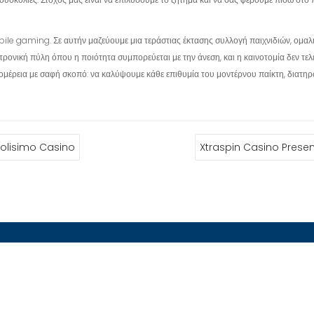
le gaming. Σε αυτήν μαζεύουμε μια τεράστιας έκτασης συλλογή παιχνιδιών, ομαλ
τρονική πύλη όπου η ποιότητα συμπορεύεται με την άνεση, και η καινοτομία δεν τελε
ομέρεια με σαφή σκοπό: να καλύψουμε κάθε επιθυμία του μοντέρνου παίκτη, διατηρ
Golisimo Casino
Xtraspin Casino Presen
ACTANOS
ENLACES
to
Sistema Informático Académico