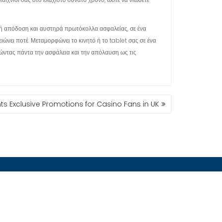
ή απόδοση και αυστηρά πρωτόκολλα ασφαλείας, σε ένα
ιώνει ποτέ. Μεταμορφώνει το κινητό ή το tablet σας σε ένα
ώντας πάντα την ασφάλεια και την απόλαυση ως τις
ts Exclusive Promotions for Casino Fans in UK