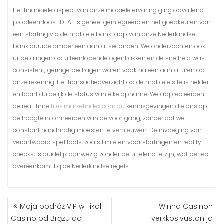
Het financiële aspect van onze mobiele ervaring ging opvallend
probleemloos. iDEAL is geheel geïntegreerd en het goedkeuren van
een storting via de mobiele bank-app van onze Nederlandse
bank duurde amper een aantal seconden. We onderzochten ook
uitbetalingen op uiteenlopende ogenblikken en de snelheid was
consistent; geringe bedragen waren vaak na een aantal uren op
onze rekening. Het transactieoverzicht op de mobiele site is helder
en toont duidelijk de status van elke opname. We apprecieerden
de real-time
files.marketindex.com.au
kennisgevingen die ons op
de hoogte informeerden van de voortgang, zonder dat we
constant handmatig moesten te vernieuwen. De invoeging van
verantwoord spel tools, zoals limieten voor stortingen en reality
checks, is duidelijk aanwezig zonder betuttelend te zijn, wat perfect
overeenkomt bij de Nederlandse regels.
Moja podróż VIP w Tikal
Winna Casinon
Casino od Brązu do
verkkosivuston ja