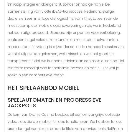
z’n raap, integer en doelgericht, zonder onnodige franje. De
samenstelling van vlotte iDEAL-transacties, Nederlandstalige
dealers en een interface die logisch is, vormt het tot een van de
meest complete mobiele casino-ervaringen die we in Nederland
hebben uitgeprobeerd. Uiteraard zijn er punten voor verbetering,
zoals een uitgebreidere zoekfunctie en meer tafelspelvarianten,
maar de basiservaring is bijzonder solide. Na honderd sessies zijn
we niet uitgekeken gekomen, wat misschien wel het grootste
compliment is dat we kunnen uitdelen aan een mobiel casino. Het
platform moedigt aan tot herhaald bezoek, en dat is juist wat je
zoekt in een competitieve markt.
HET SPELAANBOD MOBIEL
SPEELAUTOMATEN EN PROGRESSIEVE
JACKPOTS
De kern van Oranje Casino bestaat uit een omvangrijke collectie
videoslots die op mobiel feilloos functioneren. We hebben talloze
uren doorgebracht met bekende titels van providers als NetEnt en