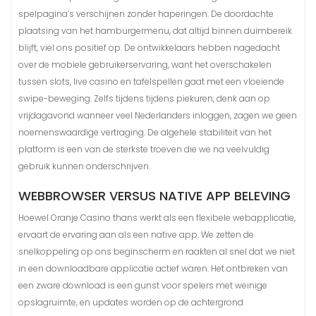
spelpagina’s verschijnen zonder haperingen. De doordachte
plaatsing van het hamburgermenu, dat altijd binnen duimbereik
blijft, viel ons positief op. De ontwikkelaars hebben nagedacht
over de mobiele gebruikerservaring, want het overschakelen
tussen slots, live casino en tafelspellen gaat met een vloeiende
swipe-beweging. Zelfs tijdens tijdens piekuren, denk aan op
vrijdagavond wanneer veel Nederlanders inloggen, zagen we geen
noemenswaardige vertraging. De algehele stabiliteit van het
platform is een van de sterkste troeven die we na veelvuldig
gebruik kunnen onderschrijven.
WEBBROWSER VERSUS NATIVE APP BELEVING
Hoewel Oranje Casino thans werkt als een flexibele webapplicatie,
ervaart de ervaring aan als een native app. We zetten de
snelkoppeling op ons beginscherm en raakten al snel dat we niet
in een downloadbare applicatie actief waren. Het ontbreken van
een zware download is een gunst voor spelers met weinige
opslagruimte, en updates worden op de achtergrond