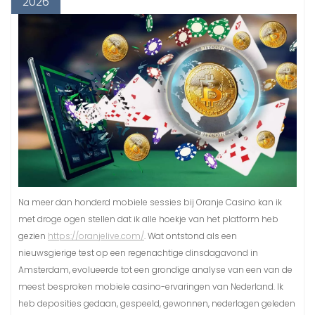
2026
Na meer dan honderd mobiele sessies bij Oranje Casino kan ik
met droge ogen stellen dat ik alle hoekje van het platform heb
gezien
https://oranjelive.com/
. Wat ontstond als een
nieuwsgierige test op een regenachtige dinsdagavond in
Amsterdam, evolueerde tot een grondige analyse van een van de
meest besproken mobiele casino-ervaringen van Nederland. Ik
heb deposities gedaan, gespeeld, gewonnen, nederlagen geleden