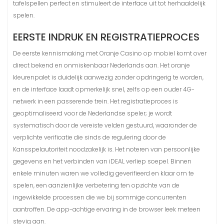
tafelspellen perfect en stimuleert de interface uit tot herhaaldelijk
spelen.
EERSTE INDRUK EN REGISTRATIEPROCES
De eerste kennismaking met Oranje Casino op mobiel komt over
direct bekend en onmiskenbaar Nederlands aan. Het oranje
kleurenpalet is duidelijk aanwezig zonder opdringerig te worden,
en de interface laadt opmerkelijk snel, zelfs op een ouder 4G-
netwerk in een passerende trein. Het registratieproces is
geoptimaliseerd voor de Nederlandse speler; je wordt
systematisch door de vereiste velden gestuurd, waaronder de
verplichte verificatie die sinds de regulering door de
Kansspelautoriteit noodzakelijk is. Het noteren van persoonlijke
gegevens en het verbinden van iDEAL verliep soepel. Binnen
enkele minuten waren we volledig geverifieerd en klaar om te
spelen, een aanzienlijke verbetering ten opzichte van de
ingewikkelde processen die we bij sommige concurrenten
aantroffen. De app-achtige ervaring in de browser leek meteen
stevig aan.