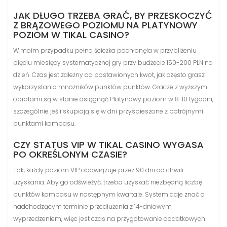
JAK DŁUGO TRZEBA GRAĆ, BY PRZESKOCZYĆ
Z BRĄZOWEGO POZIOMU NA PLATYNOWY
POZIOM W TIKAL CASINO?
W moim przypadku pełna ścieżka pochłonęła w przybliżeniu
pięciu miesięcy systematycznej gry przy budżecie 150-200 PLN na
dzień. Czas jest zależny od postawionych kwot, jak często grasz i
wykorzystania mnożników punktów punktów. Gracze z wyższymi
obrotami są w stanie osiągnąć Platynowy poziom w 8-10 tygodni,
szczególnie jeśli skupiają się w dni przyspieszone z potrójnymi
punktami kompasu.
CZY STATUS VIP W TIKAL CASINO WYGASA
PO OKREŚLONYM CZASIE?
Tak, każdy poziom VIP obowiązuje przez 90 dni od chwili
uzyskania. Aby go odświeżyć, trzeba uzyskać niezbędną liczbę
punktów kompasu w następnym kwartale. System daje znać o
nadchodzącym terminie przedłużenia z 14-dniowym
wyprzedzeniem, więc jest czas na przygotowanie dodatkowych