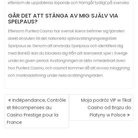
eftersom de uppdateras löpande och framgår tydligt på svenska.
GÅR DET ATT STÄNGA AV MIG SJÄLV VIA
SPELPAUS?
Eftersom Punterz Casino har svensk licens befinner sig tjänsten
direkt ansluten till det nationella självavstängningsregistret
Spelpaus.se. Genom att använda Spelpaus och identifiera dig
med BankID kan du blockera dig från allt licensierat spel i Sverige
under en given period. Avstängningen är aktiv omedelbart även
hos Punterz Casino, och casinot kommer då att avvisa inloggning
och marknadsföring under hela avstängningstiden.
Indépendance, Contrôle
Moja podróż VIP w Tikal
et Récompenses au
Casino od Brązu do
Casino Prestige pour la
Platyny w Polsce
France