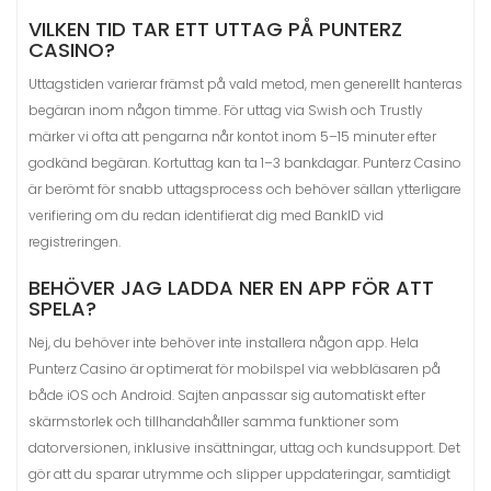
VILKEN TID TAR ETT UTTAG PÅ PUNTERZ
CASINO?
Uttagstiden varierar främst på vald metod, men generellt hanteras
begäran inom någon timme. För uttag via Swish och Trustly
märker vi ofta att pengarna når kontot inom 5–15 minuter efter
godkänd begäran. Kortuttag kan ta 1–3 bankdagar. Punterz Casino
är berömt för snabb uttagsprocess och behöver sällan ytterligare
verifiering om du redan identifierat dig med BankID vid
registreringen.
BEHÖVER JAG LADDA NER EN APP FÖR ATT
SPELA?
Nej, du behöver inte behöver inte installera någon app. Hela
Punterz Casino är optimerat för mobilspel via webbläsaren på
både iOS och Android. Sajten anpassar sig automatiskt efter
skärmstorlek och tillhandahåller samma funktioner som
datorversionen, inklusive insättningar, uttag och kundsupport. Det
gör att du sparar utrymme och slipper uppdateringar, samtidigt