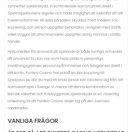
synnerhet spelarskydd. Vi kontrollerade licensnumret direkt i
Spelinspektionens register och hade möjlighet att bekräfta att allt
överensstämmer. All data på sajten skyddas med modern SSL-
kryptering, och personuppgifter behandlas i enlighet med GDPR,
vilket tryggar att dina finansiella uppgifter aldrig hamnar i orätta
händer.
Hjälpmedlen för ansvarsfullt spelande är både synliga och enkla
att använda. Du kan när som helst ställa in personliga
insättningsgränser, sessionspåminnelser och tidsgränser direkt i
ditt konto. Punterz Casino har också en klar koppling till
Spelpaus.se, där du med ett enda besök kan blockera dig från allt
licensierat spel i Sverige. Vi menar att denna kombination av
teknisk säkerhet och förebyggande spelarskydd är en väsentlig
anledning till att Punterz Casino skiljer sig på den svenska
marknaden.
VANLIGA FRÅGOR