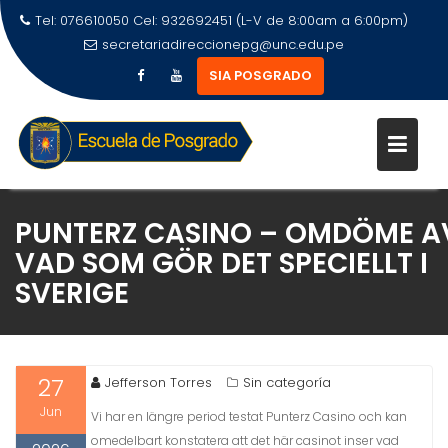
Tel: 076610050 Cel: 932692451 (L-V de 8:00am a 6:00pm)
secretariadireccionepg@unc.edu.pe
SIA POSGRADO
PUNTERZ CASINO – OMDÖME A
VAD SOM GÖR DET SPECIELLT I
SVERIGE
27
Jefferson Torres
Sin categoría
Jun
Vi har en längre period testat Punterz Casino och kan
omedelbart konstatera att det här casinot inser vad