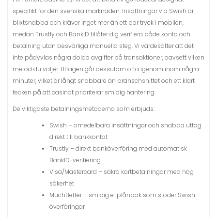
specifikt för den svenska marknaden. Insättningar via Swish är
blixtsnabba och kräver inget mer än ett par tryck i mobilen,
medan Trustly och BankID tillåter dig verifiera både konto och
betalning utan besvärliga manuella steg. Vi värdesätter att det
inte pådyvlas några dolda avgifter på transaktioner, oavsett vilken
metod du väljer. Uttagen går dessutom ofta igenom inom några
minuter, vilket är långt snabbare än branschsnittet och ett klart
tecken på att casinot prioriterar smidig hantering.
De viktigaste betalningsmetoderna som erbjuds:
Swish – omedelbara insättningar och snabba uttag
direkt till bankkontot
Trustly – direkt banköverföring med automatisk
BankID-verifiering
Visa/Mastercard – säkra kortbetalningar med hög
säkerhet
MuchBetter – smidig e-plånbok som stöder Swish-
överföringar