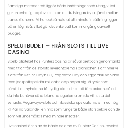
Samtliga metoder möjliggör både insättningar och uttag, vilket
ger en enhetlig upplevelse utan att du tvingas byta tjänst mellan
transaktionerna. Vi har också noterat att minsta insättning ligger
på en låg nivå, vilket gör det enkelt att komma igång oavsett
budget.
SPELUTBUDET – FRÅN SLOTS TILL LIVE
CASINO
Spelbiblioteket hos Punterz Casino är såväl brett och genomtänkt
med titlar från de största leverantörerna i branschen. Här finner vi
slots från NetEnt, Play’n GO, Pragmatic Play och Yggdrasil, varvade
med jackpottspel där miljonbelopp hopar sig. Vi tycker om
särskilt att nyheterna får tydlig plats direkt på förstasidan, så att
du inte behöver söka bland kategorierna om du vill testa det
senaste. Megaways-slots och klassiska spelautomater med hög
RTP är närvarande i en mix som fungerar både storspelare och de
som vill underhållas med mindre insatser.
Live casinot är en av de bästa delarna av Punterz Casino, mycket