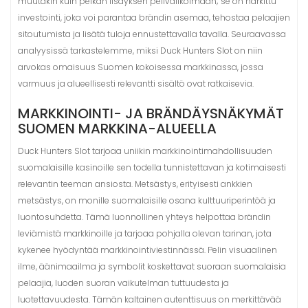
muutakin kuin pelkän lisäyksen pelivalikoimaan; se on harkittu
investointi, joka voi parantaa brändin asemaa, tehostaa pelaajien
sitoutumista ja lisätä tuloja ennustettavalla tavalla. Seuraavassa
analyysissä tarkastelemme, miksi Duck Hunters Slot on niin
arvokas omaisuus Suomen kokoisessa markkinassa, jossa
varmuus ja alueellisesti relevantti sisältö ovat ratkaisevia.
MARKKINOINTI- JA BRÄNDÄYSNÄKYMÄT
SUOMEN MARKKINA-ALUEELLA
Duck Hunters Slot tarjoaa uniikin markkinointimahdollisuuden
suomalaisille kasinoille sen todella tunnistettavan ja kotimaisesti
relevantin teeman ansiosta. Metsästys, erityisesti ankkien
metsästys, on monille suomalaisille osana kulttuuriperintöä ja
luontosuhdetta. Tämä luonnollinen yhteys helpottaa brändin
leviämistä markkinoille ja tarjoaa pohjalla olevan tarinan, jota
kykenee hyödyntää markkinointiviestinnässä. Pelin visuaalinen
ilme, äänimaailma ja symbolit koskettavat suoraan suomalaisia
pelaajia, luoden suoran vaikutelman tuttuudesta ja
luotettavuudesta. Tämän kaltainen autenttisuus on merkittävää