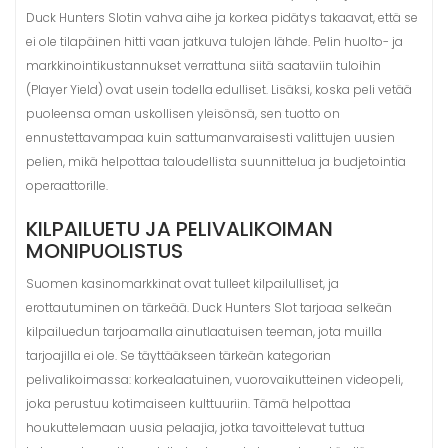
Duck Hunters Slotin vahva aihe ja korkea pidätys takaavat, että se
ei ole tilapäinen hitti vaan jatkuva tulojen lähde. Pelin huolto- ja
markkinointikustannukset verrattuna siitä saataviin tuloihin
(Player Yield) ovat usein todella edulliset. Lisäksi, koska peli vetää
puoleensa oman uskollisen yleisönsä, sen tuotto on
ennustettavampaa kuin sattumanvaraisesti valittujen uusien
pelien, mikä helpottaa taloudellista suunnittelua ja budjetointia
operaattorille.
KILPAILUETU JA PELIVALIKOIMAN
MONIPUOLISTUS
Suomen kasinomarkkinat ovat tulleet kilpailulliset, ja
erottautuminen on tärkeää. Duck Hunters Slot tarjoaa selkeän
kilpailuedun tarjoamalla ainutlaatuisen teeman, jota muilla
tarjoajilla ei ole. Se täyttääkseen tärkeän kategorian
pelivalikoimassa: korkealaatuinen, vuorovaikutteinen videopeli,
joka perustuu kotimaiseen kulttuuriin. Tämä helpottaa
houkuttelemaan uusia pelaajia, jotka tavoittelevat tuttua