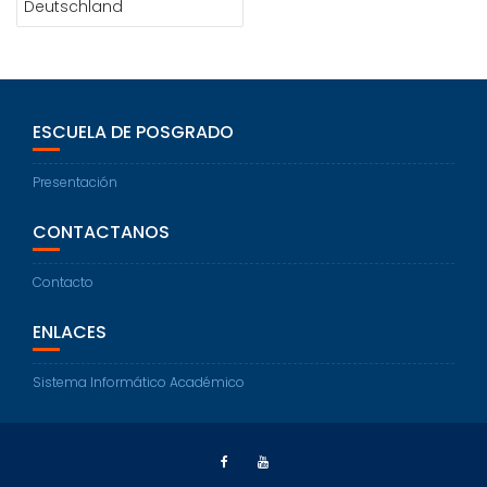
Deutschland
ESCUELA DE POSGRADO
Presentación
CONTACTANOS
Contacto
ENLACES
Sistema Informático Académico