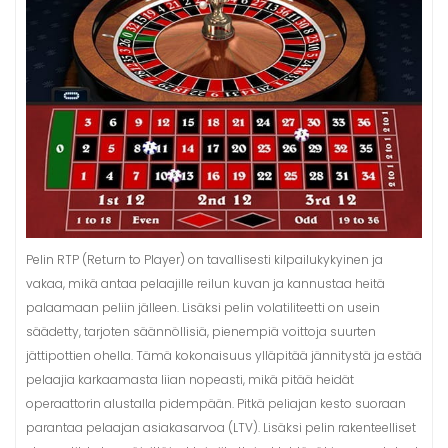
Pelin RTP (Return to Player) on tavallisesti kilpailukykyinen ja
vakaa, mikä antaa pelaajille reilun kuvan ja kannustaa heitä
palaamaan peliin jälleen. Lisäksi pelin volatiliteetti on usein
säädetty, tarjoten säännöllisiä, pienempiä voittoja suurten
jättipottien ohella. Tämä kokonaisuus ylläpitää jännitystä ja estää
pelaajia karkaamasta liian nopeasti, mikä pitää heidät
operaattorin alustalla pidempään. Pitkä peliajan kesto suoraan
parantaa pelaajan asiakasarvoa (LTV). Lisäksi pelin rakenteelliset