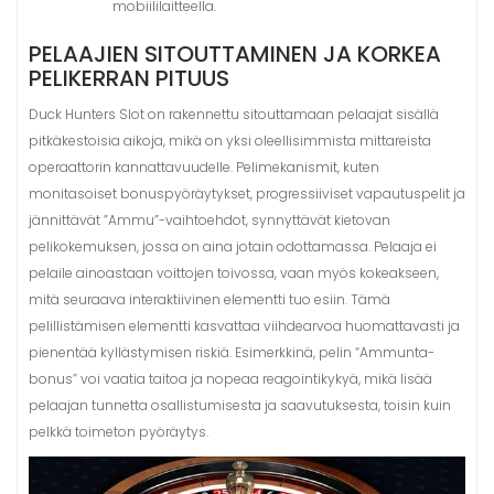
mobiililaitteella.
PELAAJIEN SITOUTTAMINEN JA KORKEA
PELIKERRAN PITUUS
Duck Hunters Slot on rakennettu sitouttamaan pelaajat sisällä
pitkäkestoisia aikoja, mikä on yksi oleellisimmista mittareista
operaattorin kannattavuudelle. Pelimekanismit, kuten
monitasoiset bonuspyöräytykset, progressiiviset vapautuspelit ja
jännittävät ”Ammu”-vaihtoehdot, synnyttävät kietovan
pelikokemuksen, jossa on aina jotain odottamassa. Pelaaja ei
pelaile ainoastaan voittojen toivossa, vaan myös kokeakseen,
mitä seuraava interaktiivinen elementti tuo esiin. Tämä
pelillistämisen elementti kasvattaa viihdearvoa huomattavasti ja
pienentää kyllästymisen riskiä. Esimerkkinä, pelin “Ammunta-
bonus” voi vaatia taitoa ja nopeaa reagointikykyä, mikä lisää
pelaajan tunnetta osallistumisesta ja saavutuksesta, toisin kuin
pelkkä toimeton pyöräytys.