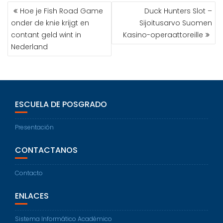
Hoe je Fish Road Game
Duck Hunters Slot –
onder de knie krijgt en
Sijoitusarvo Suomen
contant geld wint in
Kasino-operaattoreille
Nederland
ESCUELA DE POSGRADO
Presentación
CONTACTANOS
Contacto
ENLACES
Sistema Informático Académico