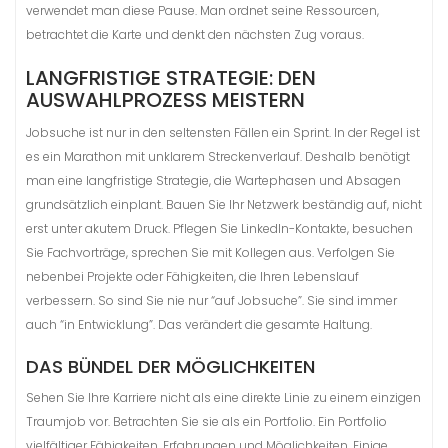
verwendet man diese Pause. Man ordnet seine Ressourcen,
betrachtet die Karte und denkt den nächsten Zug voraus.
LANGFRISTIGE STRATEGIE: DEN
AUSWAHLPROZESS MEISTERN
Jobsuche ist nur in den seltensten Fällen ein Sprint. In der Regel ist
es ein Marathon mit unklarem Streckenverlauf. Deshalb benötigt
man eine langfristige Strategie, die Wartephasen und Absagen
grundsätzlich einplant. Bauen Sie Ihr Netzwerk beständig auf, nicht
erst unter akutem Druck. Pflegen Sie LinkedIn-Kontakte, besuchen
Sie Fachvorträge, sprechen Sie mit Kollegen aus. Verfolgen Sie
nebenbei Projekte oder Fähigkeiten, die Ihren Lebenslauf
verbessern. So sind Sie nie nur “auf Jobsuche”. Sie sind immer
auch “in Entwicklung”. Das verändert die gesamte Haltung.
DAS BÜNDEL DER MÖGLICHKEITEN
Sehen Sie Ihre Karriere nicht als eine direkte Linie zu einem einzigen
Traumjob vor. Betrachten Sie sie als ein Portfolio. Ein Portfolio
vielfältiger Fähigkeiten, Erfahrungen und Möglichkeiten. Einige