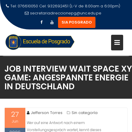
Tel: 076610050 Cel: 932692451 (L-V de 8:00am a 6:00pm)
secretariadireccionepg@unc.edu.pe
SIA POSGRADO
JOB INTERVIEW WAIT SPACE XY
GAME: ANGESPANNTE ENERGIE
IN DEUTSCHLAND
27
Jefferson Torres
Sin categoría
Jun
Wer auf eine Antwort nach einem
Vorstellungsgespräch wartet, kennt dieses