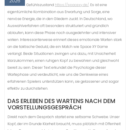
2026
Gefühlszustand
https://spacexy.de/
. Es ist eine
eigentümliche Kombination aus Erwartung und Sorge, eine
nervöse Energie, die in den Gliedern zuckt. In Deutschland, wo
Auswahlverfahren oft besonders strukturiert und gründlich
ablaufen, kann diese Phase noch ausgedehnter und intensiver
wirken. Interessanterweise erinnert dieses emotionale Warten stark
an die taktische Geduld, die ein Match wie Space XY Game
verlangt. Beide Situationen zwingen uns dazu, mit Unsicherheit
klarzukommen, einen ruhigen Kopf zu bewahren und gleichwohl
bereit zu sein. Dieser Text erkundet die Psychologie dieser
Wartephase und verdeutlicht, wie uns die Denkweise eines
erfahrenen Spielers unterstützen kann, sie gelassener und sogar
effektiv zu durchstehen.
DAS ERLEBEN DES WARTENS NACH DEM
VORSTELLUNGSGESPRÄCH
Direkt nach dem Gespräch startet eine seltsame Schwebe. Unser
Kopf, der im Grunde Klarheit braucht, muss plötzlich mit Offenheit