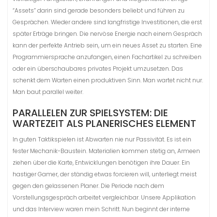
“Assets” darin sind gerade besonders beliebt und führen zu
Gesprächen. Wieder andere sind langfristige Investitionen, die erst
später Erträge bringen. Die nervöse Energie nach einem Gespräch
kann der perfekte Antrieb sein, um ein neues Asset zu starten. Eine
Programmiersprache anzufangen, einen Fachartikel zu schreiben
oder ein überschaubares privates Projekt umzusetzen. Das
schenkt dem Warten einen produktiven Sinn. Man wartet nicht nur.
Man baut parallel weiter.
PARALLELEN ZUR SPIELSYSTEM: DIE
WARTEZEIT ALS PLANERISCHES ELEMENT
In guten Taktikspielen ist Abwarten nie nur Passivität. Es ist ein
fester Mechanik-Baustein. Materialien kommen stetig an, Armeen
ziehen über die Karte, Entwicklungen benötigen ihre Dauer. Ein
hastiger Gamer, der ständig etwas forcieren will, unterliegt meist
gegen den gelassenen Planer. Die Periode nach dem
Vorstellungsgespräch arbeitet vergleichbar. Unsere Applikation
und das Interview waren mein Schritt. Nun beginnt der interne