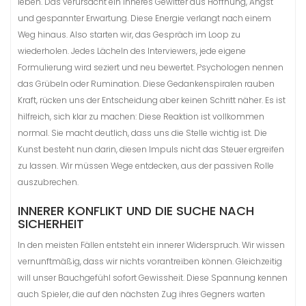
leben. Das verursacht ein inneres Gewitter aus Hoffnung, Angst
und gespannter Erwartung. Diese Energie verlangt nach einem
Weg hinaus. Also starten wir, das Gespräch im Loop zu
wiederholen. Jedes Lächeln des Interviewers, jede eigene
Formulierung wird seziert und neu bewertet. Psychologen nennen
das Grübeln oder Rumination. Diese Gedankenspiralen rauben
Kraft, rücken uns der Entscheidung aber keinen Schritt näher. Es ist
hilfreich, sich klar zu machen: Diese Reaktion ist vollkommen
normal. Sie macht deutlich, dass uns die Stelle wichtig ist. Die
Kunst besteht nun darin, diesen Impuls nicht das Steuer ergreifen
zu lassen. Wir müssen Wege entdecken, aus der passiven Rolle
auszubrechen.
INNERER KONFLIKT UND DIE SUCHE NACH
SICHERHEIT
In den meisten Fällen entsteht ein innerer Widerspruch. Wir wissen
vernunftmäßig, dass wir nichts vorantreiben können. Gleichzeitig
will unser Bauchgefühl sofort Gewissheit. Diese Spannung kennen
auch Spieler, die auf den nächsten Zug ihres Gegners warten