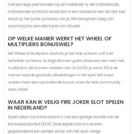
met een lege plek eronder op de middelste rij. Het ontbrekende,
ontbrekende symbool wordt dan in een draaiend wiel. Als dat wiel
stopt op het juiste symbool, win je. Het brengt een laag van
spanning toe aan elke bijna-win situatie.
OP WELKE MANIER WERKT HET WHEEL OF
MULTIPLIERS BONUSWIEL?
Het Wheel of Multipliers start als je het hele scherm vult met
hetzelfde symbool. Je krijgt dan een gratis draai aan een wiel met
multipliers, die kunnen variëren van 2x tot 10x je winst. Dit is de
manier naar de grootste uitbetalingen in het spel. Het is een
unieke maar zeer opwindende bonus waar de hele community
naar uitziet.
WAAR KAN IK VEILIG FIRE JOKER SLOT SPELEN
IN NEDERLAND?
Speel alleen bij online casino’s met een geldige licentie van de
Kansspelautoriteit (KSA). Deze legale casino’s leveren
gegarandeerd een eerlijke versie van het spel, veilige