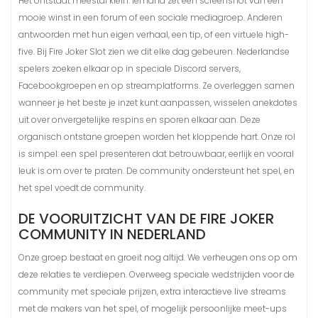
Het ontstaat meestal klein. Iemand zet een screenshot van een
mooie winst in een forum of een sociale mediagroep. Anderen
antwoorden met hun eigen verhaal, een tip, of een virtuele high-
five. Bij Fire Joker Slot zien we dit elke dag gebeuren. Nederlandse
spelers zoeken elkaar op in speciale Discord servers,
Facebookgroepen en op streamplatforms. Ze overleggen samen
wanneer je het beste je inzet kunt aanpassen, wisselen anekdotes
uit over onvergetelijke respins en sporen elkaar aan. Deze
organisch ontstane groepen worden het kloppende hart. Onze rol
is simpel: een spel presenteren dat betrouwbaar, eerlijk en vooral
leuk is om over te praten. De community ondersteunt het spel, en
het spel voedt de community.
DE VOORUITZICHT VAN DE FIRE JOKER
COMMUNITY IN NEDERLAND
Onze groep bestaat en groeit nog altijd. We verheugen ons op om
deze relaties te verdiepen. Overweeg speciale wedstrijden voor de
community met speciale prijzen, extra interactieve live streams
met de makers van het spel, of mogelijk persoonlijke meet-ups