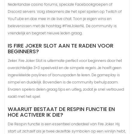
Nederlandse casino forums, speciale Facebookgroepen of
Discord servers. Volg streamers die het spel spelen op Twitch of
YouTube en doe mee in de live chat. Toon je eigen wins en
belevenissen met de hashtag #FireJokerNL. De community is
vriendelijk en begroet nieuwe leden graag.
IS FIRE JOKER SLOT AAN TE RADEN VOOR
BEGINNERS?
Zeker. Fire Joker Slot is uitermate perfect voor beginners door het
overzichtelijke 3×3 speelveld en de simpele regels. Je hoeft geen
ingewikkelde paylines of bonuspaden te leren. De gameplay is
simpel en duidelijk. Bovendien is de community behulpzaam.
Ervaren spelers delen graag tips en uitleg, zodat je snel vertrouwd
raakt met het spel.
WAARUIT BESTAAT DE RESPIN FUNCTIE EN
HOE ACTIVEER IK DIE?
Die Respin functie is een essentieel onderdeel van Fire Joker. Hij
start uit zichzelf als je twee dezelfde symbolen op een winlijn hebt,