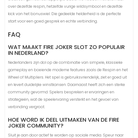
over dezelfde respin, hetzelfde vurige wildsymbool en dezelfde
kick van het bonuswiel. Die gedeelde helderheid is de perfecte
start voor een goed gesprek en echte verbinding.
FAQ
WAT MAAKT FIRE JOKER SLOT ZO POPULAIR
IN NEDERLAND?
Nederlanders zijn dol op de combinatie van simpele, klassieke
gameplay en boeiende moderne features zoals de Respin en het
Wheel of Multipliers. Het spel is gebruiksvriendelijk, ziet er goed uit
en levert duidelijke winstkansen. Daarnaast heeft zich een sterke
community gevormd. Spelers bespreken er ervaringen en
strategieën, wat de speelervaring versterkt en het gevoel van
verbinding vergroot.
HOE WORD IK DEEL UITMAKEN VAN DE FIRE
JOKER COMMUNITY?
Sluit je aan door actief te worden op sociale media. Speur naar