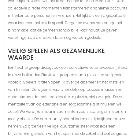
wedstrijden, zoals “wie haalt de meeste respins in een uur”. Deze
collectieve directe momenten transformeren anonieme accounts
in herkenbare personen en vrienden. Het lijkt als een digitaal café
waar iedereen hetzelfde speelt. Dergelijke evenementen zijn het
bindmiddel dat de gemeenschap bij elkaar houdt. Ze geven
vertellingen op die weken later nog worden gedeeld.
VEILIG SPELEN ALS GEZAMENLIJKE
WAARDE
Een hechte groep draagt ook een collectieve verantwoordelijkheid.
In onze Hollandse Fire Joker groepen staan plezier en veiligheid
voorop. Spelers praten openlijk over geldbeheer en het instellen
van limieten. Ze wijzen elkaar vriendelijk op pauzes inlassen en
onderstrepen dat het spel draait om plezier, niet om geld. Deze
mentaliteit van oplettendheid en zorgzaamheid stimuleren we
actief. We verwijzen naar instrumenten zoals stortingslimieten en
reality checks. De community steunt leden die tijdelijk een pauze
nemen. Zo groeit een veilige, duurzame sfeer waar iedereen
blijvend kan genieten van het spel, met de zekerheid dat de groep