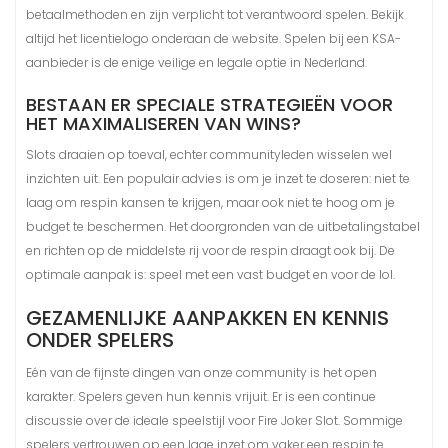
betaalmethoden en zijn verplicht tot verantwoord spelen. Bekijk
altijd het licentielogo onderaan de website. Spelen bij een KSA-
aanbieder is de enige veilige en legale optie in Nederland.
BESTAAN ER SPECIALE STRATEGIEËN VOOR
HET MAXIMALISEREN VAN WINS?
Slots draaien op toeval, echter communityleden wisselen wel
inzichten uit. Een populair advies is om je inzet te doseren: niet te
laag om respin kansen te krijgen, maar ook niet te hoog om je
budget te beschermen. Het doorgronden van de uitbetalingstabel
en richten op de middelste rij voor de respin draagt ook bij. De
optimale aanpak is: speel met een vast budget en voor de lol.
GEZAMENLIJKE AANPAKKEN EN KENNIS
ONDER SPELERS
Eén van de fijnste dingen van onze community is het open
karakter. Spelers geven hun kennis vrijuit. Er is een continue
discussie over de ideale speelstijl voor Fire Joker Slot. Sommige
spelers vertrouwen op een lage inzet om vaker een respin te