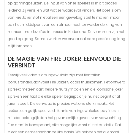
op gamingbeurzen. De input van onze spelers is in dit proces
leidend. Zij vertellen wat wat ze waardevol vinden. Het doel is om
van Fire Joker Slot niet alleen een geweldig spel te maken, maar
ook het middelpunt van een almaar hechter wordende kring van
mensen met dezelfde interesse in Nederland. De vlammen zijn net
goed op gang. Samen werken we ervoor dat deze passie nog lang
blijft branden.
DE MAGIE VAN FIRE JOKER: EENVOUD DIE
VERBINDT
Terwijl veel video slots ingewikkeld zijn met tientallen
bonusrondes, aanvoelt Fire Joker Slot als thuiskomen. Het ontwerp
spreekt meteen aan: heldere fruitsymbolen en die iconische joker
spreken een taal die elke speler begrijpt, of je nu net begint of al
jaren speelt. Die eenvoud is precies wat ons sterk maakt. Het
creëert een gelijk speelveld. Kennis van ingewikkelde paylines is
minder belangrijk dan het gezamenlijke gevoel van verwachting.
Elke draai is transparant, elke mogelijke winst direct duidelijk. Dat
biedt een gemeenschappelijke basis. We hebben het allemaal