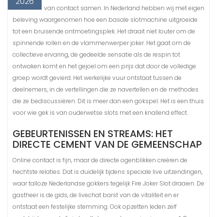
2026
van contact samen. In Nederland hebben wij met eigen
beleving waargenomen hoe een basale slotmachine uitgroeide
tot een bruisende ontmoetingsplek. Het draait niet louter om de
spinnende rollen en de vlammenwerper joker. Het gaat om de
collectieve ervaring, de gedeelde sensatie als de respin tot
ontwaken komt en het gejoel om een prijs dat door de volledige
groep wordt gevierd. Het werkelijke vuur ontstaat tussen de
deelnemers, in de vertellingen die ze navertellen en de methodes
die ze bediscussiëren. Dit is meer dan een gokspel. Het is een thuis
voor wie gek is van ouderwetse slots met een knallend effect.
GEBEURTENISSEN EN STREAMS: HET
DIRECTE CEMENT VAN DE GEMEENSCHAP
Online contact is fijn, maar de directe ogenblikken creëren de
hechtste relaties. Dat is duidelijk tijdens speciale live uitzendingen,
waar talloze Nederlandse gokkers tegelijk Fire Joker Slot draaien. De
gastheer is de gids, de livechat barst van de vitaliteit en er
ontstaat een festelijke stemming. Ook opzetten leden zelf