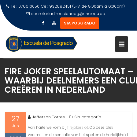
Tel: 076610050 Cel: 932692451 (L-V de 8:00am a 6:00pm)
secretariadireccionepg@unc.edu.pe
SIA POSGRADO
FIRE JOKER SPEELAUTOMAAT –
WAARBIJ DEELNEMERS EEN CLU
CREËREN IN NEDERLAND
27
Jefferson Torres
Sin categoría
Jun
Van harte welkom bij
firejokerslot
. Op deze plek
versmelten de sensatie van het spel en de hartelijkheid