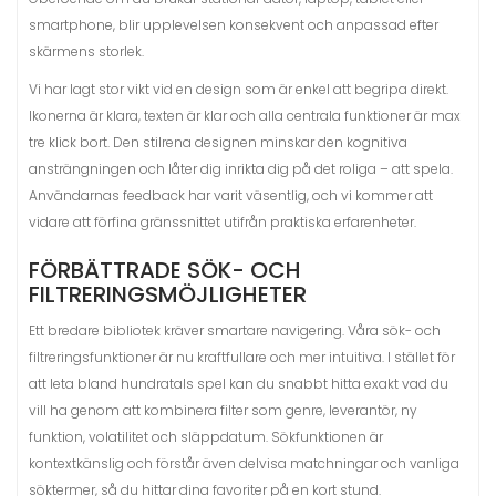
smartphone, blir upplevelsen konsekvent och anpassad efter
skärmens storlek.
Vi har lagt stor vikt vid en design som är enkel att begripa direkt.
Ikonerna är klara, texten är klar och alla centrala funktioner är max
tre klick bort. Den stilrena designen minskar den kognitiva
ansträngningen och låter dig inrikta dig på det roliga – att spela.
Användarnas feedback har varit väsentlig, och vi kommer att
vidare att förfina gränssnittet utifrån praktiska erfarenheter.
FÖRBÄTTRADE SÖK- OCH
FILTRERINGSMÖJLIGHETER
Ett bredare bibliotek kräver smartare navigering. Våra sök- och
filtreringsfunktioner är nu kraftfullare och mer intuitiva. I stället för
att leta bland hundratals spel kan du snabbt hitta exakt vad du
vill ha genom att kombinera filter som genre, leverantör, ny
funktion, volatilitet och släppdatum. Sökfunktionen är
kontextkänslig och förstår även delvisa matchningar och vanliga
söktermer, så du hittar dina favoriter på en kort stund.