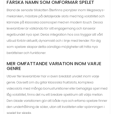
FÄRSKA NAMN SOM OMFORMAR SPELET
Bland de senaste tillskotten återfinns pionjärer inom Megaways-
mekaniken, mästare på detaljerade slots med hög volatilitet och
kännare på klassiska casinospel med en modern touch. Dessa
leverantörer är välkända för sitt engagemang och lanserar
regelbundet nya spel. Deras integration hos oss tryggar att vårt
utbud förblir aktuellt, dynamiskt och i linje med trender. För dig
som spelare skapar detta oändliga möjligheter att hitta nya
berättelser och funktioner.
MER OMFATTANDE VARIATION INOM VARJE
GENRE
Utöver fler leverantörer har vi även breddat urvalet inom varje
genre. Oavsett om du gillar klassiska fruktslots, komplexa
videoslots med många bonusfunktioner eller behagliga spel med
låg volatilitet, finns det nu ett bredare spektrum att välja mellan.
Den ökade variationen gör att både nya och erfarna spelare finner
den underhållning de söker, utan att kvaliteten eller spänningen i
spelet tar skada.