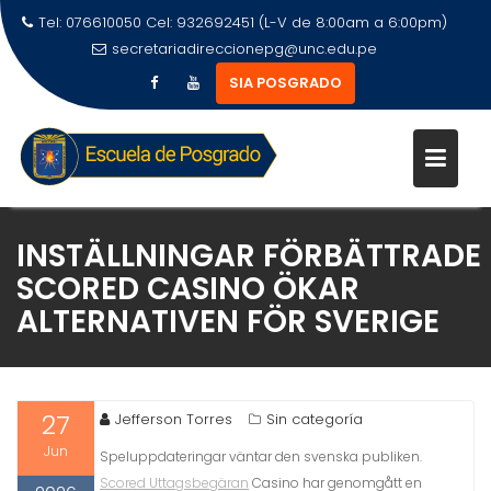
Tel: 076610050 Cel: 932692451 (L-V de 8:00am a 6:00pm)
secretariadireccionepg@unc.edu.pe
SIA POSGRADO
INSTÄLLNINGAR FÖRBÄTTRADE
SCORED CASINO ÖKAR
ALTERNATIVEN FÖR SVERIGE
27
Jefferson Torres
Sin categoría
Jun
Speluppdateringar väntar den svenska publiken.
Scored Uttagsbegäran
Casino har genomgått en