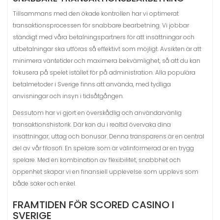
Tillsammans med den ökade kontrollen har vi optimerat
transaktionsprocessen för snabbare bearbetning. Vi jobbar
ständigt med våra betalningspartners för att insättningar och
utbetalningar ska utföras så effektivt som möjligt. Avsikten är att
minimera väntetider och maximera bekvämlighet, så att du kan
fokusera på spelet istället för på administration. Alla populära
betalmetoder i Sverige finns att använda, med tydliga
anvisningar och insyn i tidsåtgången.
Dessutom har vi gjort en överskådlig och användarvänlig
transaktionshistorik. Där kan du i realtid övervaka dina
insättningar, uttag och bonusar. Denna transparens är en central
del av vår filosofi. En spelare som är välinformerad är en trygg
spelare. Med en kombination av flexibilitet, snabbhet och
öppenhet skapar vi en finansiell upplevelse som upplevs som
både säker och enkel.
FRAMTIDEN FÖR SCORED CASINO I
SVERIGE