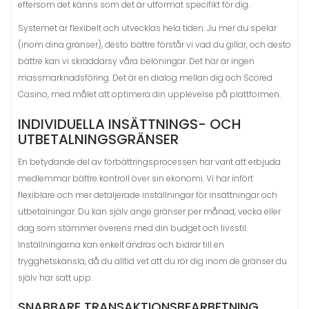
eftersom det känns som det är utformat specifikt för dig.
Systemet är flexibelt och utvecklas hela tiden. Ju mer du spelar
(inom dina gränser), desto bättre förstår vi vad du gillar, och desto
bättre kan vi skräddarsy våra belöningar. Det här är ingen
massmarknadsföring. Det är en dialog mellan dig och Scored
Casino, med målet att optimera din upplevelse på plattformen.
INDIVIDUELLA INSÄTTNINGS- OCH
UTBETALNINGSGRÄNSER
En betydande del av förbättringsprocessen har varit att erbjuda
medlemmar bättre kontroll över sin ekonomi. Vi har infört
flexiblare och mer detaljerade inställningar för insättningar och
utbetalningar. Du kan själv ange gränser per månad, vecka eller
dag som stämmer överens med din budget och livsstil.
Inställningarna kan enkelt ändras och bidrar till en
trygghetskänsla, då du alltid vet att du rör dig inom de gränser du
själv har satt upp.
SNABBARE TRANSAKTIONSBEARBETNING