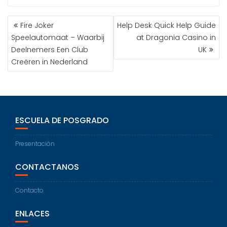
Fire Joker
Help Desk Quick Help Guide
Speelautomaat – Waarbij
at Dragonia Casino in
Deelnemers Een Club
UK
Creëren in Nederland
ESCUELA DE POSGRADO
Presentación
CONTACTANOS
Contacto
ENLACES