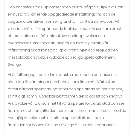
Den här detaljerade uppdateringen är inte någon slutpunkt, utan
en nystart. Vi anser de uppgraderade inställningarna och de
vidgade alternativen som en grund för framtida innovation. Vår
plan innehåller fler spännande funktioner som vi ser fram emot
att presentera, allt från interaktiva spelupplevelser och
avancerade turneringar till integration med ny teknik. Vår
målsättning är att konstant ligga i frontlinjen och erbjuda den
mest skräddarsydda, skyddade och roliga spelplattformen i
Sverige.
Vi är fullt engagerade i den svenska marknaden och inser de
särskilda förväntningar och behov som finns här. Vårt fokus
förblir hållbart spelande, tydlighet och spelarnas välbefinnande,
samtidigt som vi utvecklar plattformen teknologiskt och kreativt.
Vi uttrycker vår tacksamhet till våra spelare för deras stöd och ser
fram emot att fortsätta den här resan tillsammans med er. Med de
nya hjälpmedlen och det större spelbiblioteket tror vi att
framtiden för Scored Casino i Sverige är ljus och spännande.