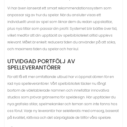
Vi har även lanserat ett smart rekommendationssystem som
anpassar sig av hur du spelar. När du ansluter visas ett
individuellt urval av spel som liknar dem du redan uppskattar,
plus nya titlar som passar din profil. Systemet blir bättre över tid,
vilket medför att din upptäckt av spelbiblioteket alltid upplevs
relevant. Målet är enkelt: reducera tiden du använder på att söka,
och maximera tiden du spelar och har kul.
UTVIDGAD PORTFÖLJ AV
SPELLEVERANTÖRER
För att få ett mer omfattande utbud har vi öppnat dörren för en
rad nya spelleverantörer. Vårt spelbibliotek täcker nu långt
bortom de väletablerade namnen och innefattar innovativa
studios som prövar gränserna för speldesign. Här upptäcker du
nya grafiska stilar, spelmekaniker och teman som inte fanns hos
oss förut. Varje ny leverantör har selekterats med omsorg, baserat
på kvalitet, rättvisa och det särpräglade de tillför våra spelare.