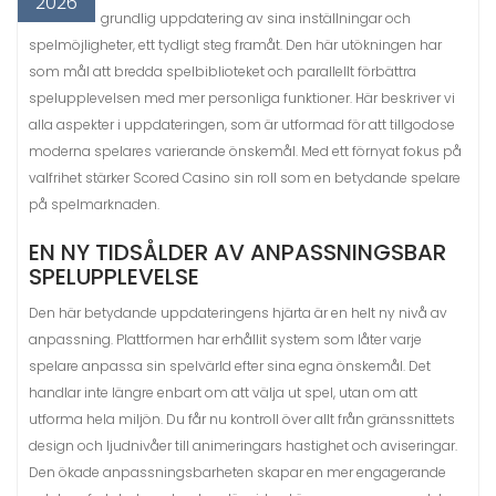
2026
grundlig uppdatering av sina inställningar och
spelmöjligheter, ett tydligt steg framåt. Den här utökningen har
som mål att bredda spelbiblioteket och parallellt förbättra
spelupplevelsen med mer personliga funktioner. Här beskriver vi
alla aspekter i uppdateringen, som är utformad för att tillgodose
moderna spelares varierande önskemål. Med ett förnyat fokus på
valfrihet stärker Scored Casino sin roll som en betydande spelare
på spelmarknaden.
EN NY TIDSÅLDER AV ANPASSNINGSBAR
SPELUPPLEVELSE
Den här betydande uppdateringens hjärta är en helt ny nivå av
anpassning. Plattformen har erhållit system som låter varje
spelare anpassa sin spelvärld efter sina egna önskemål. Det
handlar inte längre enbart om att välja ut spel, utan om att
utforma hela miljön. Du får nu kontroll över allt från gränssnittets
design och ljudnivåer till animeringars hastighet och aviseringar.
Den ökade anpassningsbarheten skapar en mer engagerande