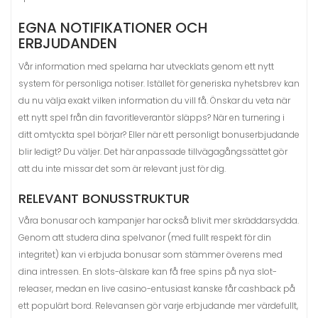
EGNA NOTIFIKATIONER OCH
ERBJUDANDEN
Vår information med spelarna har utvecklats genom ett nytt
system för personliga notiser. Istället för generiska nyhetsbrev kan
du nu välja exakt vilken information du vill få. Önskar du veta när
ett nytt spel från din favoritleverantör släpps? När en turnering i
ditt omtyckta spel börjar? Eller när ett personligt bonuserbjudande
blir ledigt? Du väljer. Det här anpassade tillvägagångssättet gör
att du inte missar det som är relevant just för dig.
RELEVANT BONUSSTRUKTUR
Våra bonusar och kampanjer har också blivit mer skräddarsydda.
Genom att studera dina spelvanor (med fullt respekt för din
integritet) kan vi erbjuda bonusar som stämmer överens med
dina intressen. En slots-älskare kan få free spins på nya slot-
releaser, medan en live casino-entusiast kanske får cashback på
ett populärt bord. Relevansen gör varje erbjudande mer värdefullt,