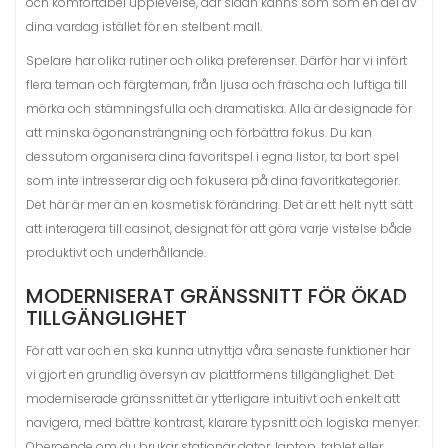
och komfortabel upplevelse, där sidan känns som som en del av
dina vardag istället för en stelbent mall.
Spelare har olika rutiner och olika preferenser. Därför har vi infört
flera teman och färgteman, från ljusa och fräscha och luftiga till
mörka och stämningsfulla och dramatiska. Alla är designade för
att minska ögonansträngning och förbättra fokus. Du kan
dessutom organisera dina favoritspel i egna listor, ta bort spel
som inte intresserar dig och fokusera på dina favoritkategorier.
Det här är mer än en kosmetisk förändring. Det är ett helt nytt sätt
att interagera till casinot, designat för att göra varje vistelse både
produktivt och underhållande.
MODERNISERAT GRÄNSSNITT FÖR ÖKAD
TILLGÄNGLIGHET
För att var och en ska kunna utnyttja våra senaste funktioner har
vi gjort en grundlig översyn av plattformens tillgänglighet. Det
moderniserade gränssnittet är ytterligare intuitivt och enkelt att
navigera, med bättre kontrast, klarare typsnitt och logiska menyer.
Oberoende om du brukar stationär dator, laptop, tablet eller