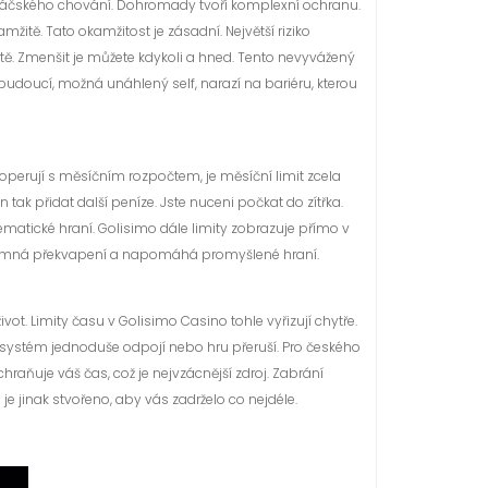
t hráčského chování. Dohromady tvoří komplexní ochranu.
mžitě. Tato okamžitost je zásadní. Největší riziko
ůtě. Zmenšit je můžete kdykoli a hned. Tento nevyvážený
š budoucí, možná unáhlený self, narazí na bariéru, kterou
 operují s měsíčním rozpočtem, je měsíční limit zcela
n tak přidat další peníze. Jste nuceni počkat do zítřka.
matické hraní. Golisimo dále limity zobrazuje přímo v
epříjemná překvapení a napomáhá promyšlené hraní.
t. Limity času v Golisimo Casino tohle vyřizují chytře.
ás systém jednoduše odpojí nebo hru přeruší. Pro českého
hraňuje váš čas, což je nejvzácnější zdroj. Zabrání
e jinak stvořeno, aby vás zadrželo co nejdéle.