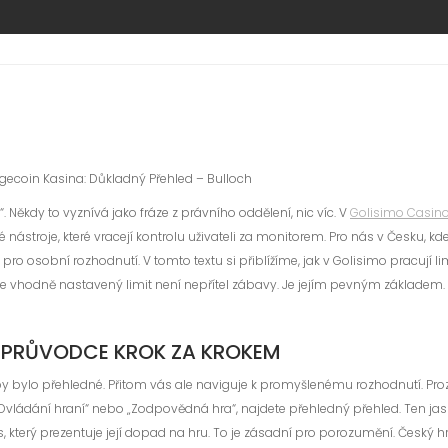
. Někdy to vyznívá jako fráze z právního oddělení, nic víc. V
Golisimo Casino 
cké nástroje, které vracejí kontrolu uživateli za monitorem. Pro nás v Česku, 
 pro osobní rozhodnutí. V tomto textu si přiblížíme, jak v Golisimo pracují l
, že vhodně nastavený limit není nepřítel zábavy. Je jejím pevným základem.
: PRŮVODCE KROK ZA KROKEM
 aby bylo přehledné. Přitom vás ale naviguje k promyšlenému rozhodnutí. P
vládání hraní“ nebo „Zodpovědná hra“, najdete přehledný přehled. Ten jasně 
, který prezentuje její dopad na hru. To je zásadní pro porozumění. Český 