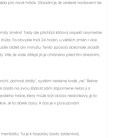
a pro nové hráče. Zásadní je, že veškeré nastavení lze
ity změnit. Tady ale přichází klíčový aspekt: asymetrie.
hůta. Ta obvykle trvá 24 hodin, u větších změn i více.
musíte otálet ani minutu. Tento způsob dokonale zrcadlí
y. Víte, že vaše zítřejší já je chráněno před tím dnešním,
hl „dohnat ztráty“, systém neřekne tvrdé „ne“. Řekne
 pak často na svou žádost sám zapomene nebo ji s
českého hráče, který může být občas nedočkavý, je to
ce. Je to dárek času. A čas je v posuzování
entalitu. Ta je k hazardu často zdrženlivá,