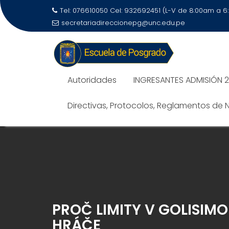
Tel: 076610050 Cel: 932692451 (L-V de 8:00am a 
secretariadireccionepg@unc.edu.pe
Autoridades
INGRESANTES ADMISIÓN 
Directivas, Protocolos, Reglamentos de
PROČ LIMITY V GOLISIM
HRÁČE