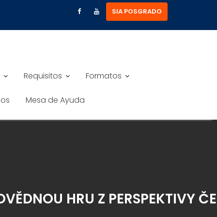
SIA POSGRADO
Requisitos
Formatos
nos
Mesa de Ayuda
POVĚDNOU HRU Z PERSPEKTIVY Č