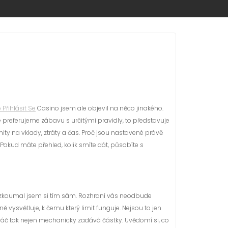
Přihlásit Se
Casino jsem ale objevil na něco jinakého.
kde preferujeme zábavu s určitými pravidly, to představuje
imity na vklady, ztráty a čas. Proč jsou nastavené právě
 Pokud máte přehled, kolik smíte dát, působíte s
rozkoumal jsem si tím sám. Rozhraní vás neodbude
vysvětluje, k čemu který limit funguje. Nejsou to jen
hráč tak nejen mechanicky zadává částky. Uvědomí si, co