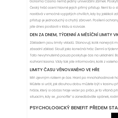
Golisimo Casino nemá jediný univerzální zámek. Poskytu
Český hráč ocení hlavně jejich přímý přístup. Není to o s
nastává v emočně vypjatých chvílích, kdy by jakékoli zdr
přístup je jednoduchý a chytrý zároveň. Posílení ochrany 
jste dnes postavili v klidu a rozvaze.
DEN ZA DNEM, TÝDENNÍ A MĚSÍČNÍ LIMITY 
Základem jsou limity vkladů. Stanovují, kolik nanejvýš m
zásadní základ. Slouží jako konečná hráz. Denní a týdenní 
Tato nevyhnutelná pauza poskytuje čas na uklidnění. Bou
rozhraní kasina. Vždy tak jste informováni, kolik z vaš
LIMITY ČASU VĚNOVANÉHO VE HŘE
Míň zjevným rizikem je čas. Hraní po mnohahodinové hodi
Můžete si určit, jak dlouhou dobu můžete být v kasinu p
hráče, který si občas hraje večer po práci, je to vítaná 
situacím, kdy se „ponoříte“ a zanedbáváte spánek, rodinu
PSYCHOLOGICKÝ BENEFIT PŘEDEM ST