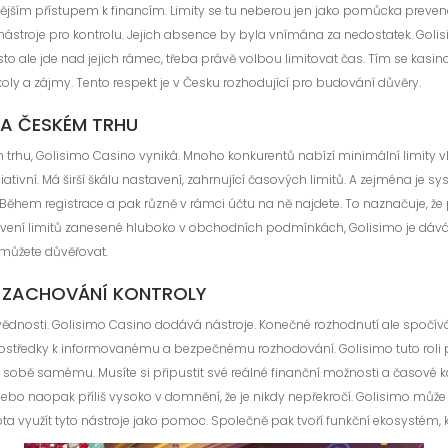
ším přístupem k financím. Limity se tu neberou jen jako pomůcka prevenc
stroje pro kontrolu. Jejich absence by byla vnímána za nedostatek. Golisi
to ale jde nad jejich rámec, třeba právě volbou limitovat čas. Tím se kasi
koly a zájmy. Tento respekt je v Česku rozhodující pro budování důvěry.
NA ČESKÉM TRHU
hu, Golisimo Casino vyniká. Mnoho konkurentů nabízí minimální limity v
ativní. Má širší škálu nastavení, zahrnující časových limitů. A zejména je 
Během registrace a pak různě v rámci účtu na ně najdete. To naznačuje, že
tavení limitů zanesené hluboko v obchodních podmínkách, Golisimo je dává
ž můžete důvěřovat.
V ZACHOVÁNÍ KONTROLY
ědnosti. Golisimo Casino dodává nástroje. Konečné rozhodnutí ale spočív
tředky k informovanému a bezpečnému rozhodování. Golisimo tuto roli plní
 sobě samému. Musíte si připustit své reálné finanční možnosti a časové kap
 Nebo naopak příliš vysoko v domnění, že je nikdy nepřekročí. Golisimo může j
ota využít tyto nástroje jako pomoc. Společně pak tvoří funkční ekosystém