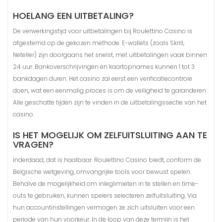
HOELANG EEN UITBETALING?
De verwerkingstijd voor uitbetalingen bij Roulettino Casino is
afgestemd op de gekozen methode. E-wallets (zoals Skrill,
Neteller) zijn doorgaans het snelst, met uitbetalingen vaak binnen
24 uur. Bankoverschrijvingen en kaartopnames kunnen 1 tot 3
bankdagen duren. Het casino zal eerst een verificatiecontrole
doen, wat een eenmalig proces is om de veiligheid te garanderen.
Alle geschatte tijden zijn te vinden in de uitbetalingssectie van het
casino.
IS HET MOGELIJK OM ZELFUITSLUITING AAN TE
VRAGEN?
Inderdaad, dat is haalbaar. Roulettino Casino biedt, conform de
Belgische wetgeving, omvangrijke tools voor bewust spelen.
Behalve de mogelijkheid om inleglimieten in te stellen en time-
outs te gebruiken, kunnen spelers selecteren zelfuitsluiting. Via
hun accountinstellingen vermogen ze zich uitsluiten voor een
periode van hun voorkeur. In de loop van deze termijn is het