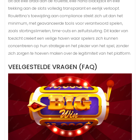
dit dat elke draai aan de roulette, elke hand blackjack en elke
trekking aan de slots volledig transparant en eerlijk verloopt.
Roulettino’s toewijding aan compliance strekt zich uit dan het
minimum, met geavanceerde tools voor verantwoord spelen,
zoals stortingslimieten, time-outs en zelfuitsluiting. Dit kader van
toezicht creëert een veilige haven waar spelers zich kunnen
concentreren op hun strategie en het plezier van het spel, zonder
zich zorgen te hoeven maken over de legitimiteit van het platform.
VEELGESTELDE VRAGEN (FAQ)