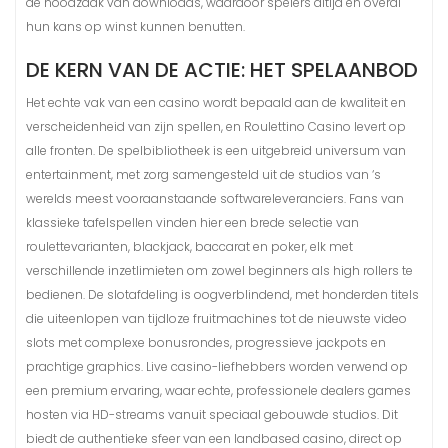
de noodzaak van downloads, waardoor spelers altijd en overal
hun kans op winst kunnen benutten.
DE KERN VAN DE ACTIE: HET SPELAANBOD
Het echte vak van een casino wordt bepaald aan de kwaliteit en
verscheidenheid van zijn spellen, en Roulettino Casino levert op
alle fronten. De spelbibliotheek is een uitgebreid universum van
entertainment, met zorg samengesteld uit de studios van ‘s
werelds meest vooraanstaande softwareleveranciers. Fans van
klassieke tafelspellen vinden hier een brede selectie van
roulettevarianten, blackjack, baccarat en poker, elk met
verschillende inzetlimieten om zowel beginners als high rollers te
bedienen. De slotafdeling is oogverblindend, met honderden titels
die uiteenlopen van tijdloze fruitmachines tot de nieuwste video
slots met complexe bonusrondes, progressieve jackpots en
prachtige graphics. Live casino-liefhebbers worden verwend op
een premium ervaring, waar echte, professionele dealers games
hosten via HD-streams vanuit speciaal gebouwde studios. Dit
biedt de authentieke sfeer van een landbased casino, direct op