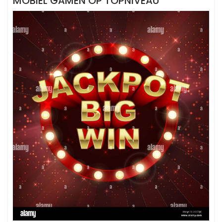
MOBIEL GAMEN OP TOPNIVEAU