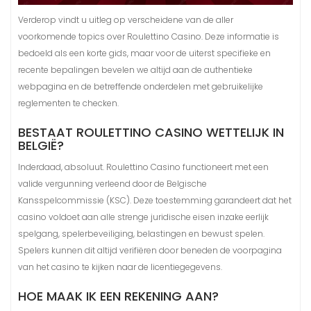
Verderop vindt u uitleg op verscheidene van de aller
voorkomende topics over Roulettino Casino. Deze informatie is
bedoeld als een korte gids, maar voor de uiterst specifieke en
recente bepalingen bevelen we altijd aan de authentieke
webpagina en de betreffende onderdelen met gebruikelijke
reglementen te checken.
BESTAAT ROULETTINO CASINO WETTELIJK IN
BELGIË?
Inderdaad, absoluut. Roulettino Casino functioneert met een
valide vergunning verleend door de Belgische
Kansspelcommissie (KSC). Deze toestemming garandeert dat het
casino voldoet aan alle strenge juridische eisen inzake eerlijk
spelgang, spelerbeveiliging, belastingen en bewust spelen.
Spelers kunnen dit altijd verifiëren door beneden de voorpagina
van het casino te kijken naar de licentiegegevens.
HOE MAAK IK EEN REKENING AAN?