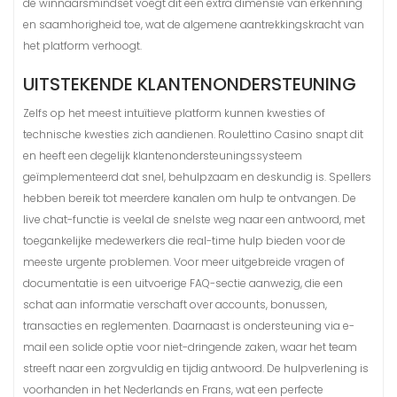
de winnaarsmindset voegt dit een extra dimensie van erkenning
en saamhorigheid toe, wat de algemene aantrekkingskracht van
het platform verhoogt.
UITSTEKENDE KLANTENONDERSTEUNING
Zelfs op het meest intuïtieve platform kunnen kwesties of
technische kwesties zich aandienen. Roulettino Casino snapt dit
en heeft een degelijk klantenondersteuningssysteem
geïmplementeerd dat snel, behulpzaam en deskundig is. Spellers
hebben bereik tot meerdere kanalen om hulp te ontvangen. De
live chat-functie is veelal de snelste weg naar een antwoord, met
toegankelijke medewerkers die real-time hulp bieden voor de
meeste urgente problemen. Voor meer uitgebreide vragen of
documentatie is een uitvoerige FAQ-sectie aanwezig, die een
schat aan informatie verschaft over accounts, bonussen,
transacties en reglementen. Daarnaast is ondersteuning via e-
mail een solide optie voor niet-dringende zaken, waar het team
streeft naar een zorgvuldig en tijdig antwoord. De hulpverlening is
voorhanden in het Nederlands en Frans, wat een perfecte