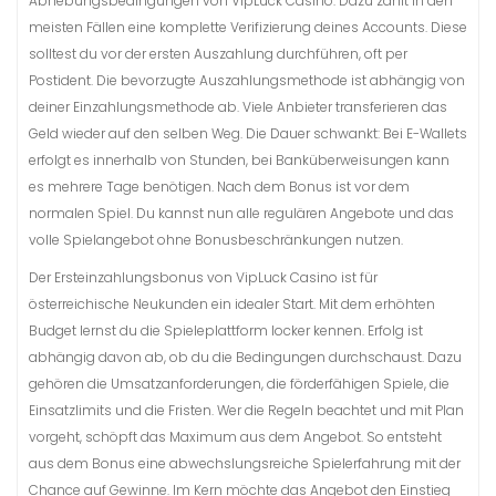
Abhebungsbedingungen von VipLuck Casino. Dazu zählt in den
meisten Fällen eine komplette Verifizierung deines Accounts. Diese
solltest du vor der ersten Auszahlung durchführen, oft per
Postident. Die bevorzugte Auszahlungsmethode ist abhängig von
deiner Einzahlungsmethode ab. Viele Anbieter transferieren das
Geld wieder auf den selben Weg. Die Dauer schwankt: Bei E-Wallets
erfolgt es innerhalb von Stunden, bei Banküberweisungen kann
es mehrere Tage benötigen. Nach dem Bonus ist vor dem
normalen Spiel. Du kannst nun alle regulären Angebote und das
volle Spielangebot ohne Bonusbeschränkungen nutzen.
Der Ersteinzahlungsbonus von VipLuck Casino ist für
österreichische Neukunden ein idealer Start. Mit dem erhöhten
Budget lernst du die Spieleplattform locker kennen. Erfolg ist
abhängig davon ab, ob du die Bedingungen durchschaust. Dazu
gehören die Umsatzanforderungen, die förderfähigen Spiele, die
Einsatzlimits und die Fristen. Wer die Regeln beachtet und mit Plan
vorgeht, schöpft das Maximum aus dem Angebot. So entsteht
aus dem Bonus eine abwechslungsreiche Spielerfahrung mit der
Chance auf Gewinne. Im Kern möchte das Angebot den Einstieg