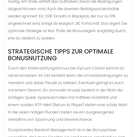
hastig. Am Ende verfällt das Guthaben, bevor die Bedingungen
abgeschlossen sind. Auch die diversen Beitragsprozentsätze
werden ignoriert. Ein 20€ Einsatz in Blackjack, der nur zu 10%
angerechnet wird, bringt dir lediglich 2€ Fortschritt. Das ärgert. Die
optimale Strategie ist klar: Prüfe die Bonusregeln sorgfältig durch,
ehe du startest zu spielen.
STRATEGISCHE TIPPS ZUR OPTIMALE
BONUSNUTZUNG
Durch den Ersteinzahlungsbonus bei VipLuck Casino kannst du
clever einsetzen. Ihr Ziel besteht darin, die Umsatzbedingungen zu
meistern und dabei Freude zu erleben. Eventuell gelingt es auch
mit einem Gewinn. Ein sinnvoller Ansatz besteht in der Wahl der
richtigen Spiele. Spielautomaten mit mittlerer Volatilität und
einem soliden RTP-Wert (Return to Player) stellen eine solide Wahl.
In die vielen nötigen Runden bieten sie ein ausgewogenes
Verhältnis von Spannung und Gewinnchance.
Diszipliniertes Bankroll-Management ist in der Bonusphase