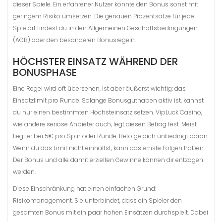
dieser Spiele. Ein erfahrener Nutzer könnte den Bonus sonst mit
geringem Risiko umsetzen. Die genauen Prozentsätze für jede
Spielart findest du in den Allgemeinen Geschäftsbedingungen
(AGB) oder den besonderen Bonusregeln.
HÖCHSTER EINSATZ WÄHREND DER
BONUSPHASE
Eine Regel wird oft übersehen, ist aber äußerst wichtig: das
Einsatzlimit pro Runde. Solange Bonusguthaben aktiv ist, kannst
du nur einen bestimmten Höchsteinsatz setzen. VipLuck Casino,
wie andere seriöse Anbieter auch, legt diesen Betrag fest. Meist
liegt er bei 5€ pro Spin oder Runde. Befolge dich unbedingt daran.
Wenn du das Limit nicht einhältst, kann das ernste Folgen haben.
Der Bonus und alle damit erzielten Gewinne können dir entzogen
werden.
Diese Einschränkung hat einen einfachen Grund:
Risikomanagement. Sie unterbindet, dass ein Spieler den
gesamten Bonus mit ein paar hohen Einsätzen durchspielt. Dabei