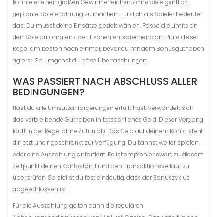
könnte er einen großen Gewinn erreichen, ohne die eigentlich
geplante Spielerfahrung zu machen. Für dich als Spieler bedeutet
das: Du musst deine Einsätze gezielt wählen. Passe die Limits an
den Spielautomaten oder Tischen entsprechend an. Prüfe diese
Regel am besten noch einmal, bevor du mit dem Bonusguthaben
agierst. So umgehst du böse Überraschungen.
WAS PASSIERT NACH ABSCHLUSS ALLER
BEDINGUNGEN?
Hast du alle Umsatzanforderungen erfüllt hast, verwandelt sich
das verbleibende Guthaben in tatsächliches Geld. Dieser Vorgang
läuft in der Regel ohne Zutun ab. Das Geld auf deinem Konto steht
dir jetzt uneingeschränkt zur Verfügung. Du kannst weiter spielen
oder eine Auszahlung anfordern. Es ist empfehlenswert, zu diesem
Zeitpunkt deinen Kontostand und den Transaktionsverlauf zu
überprüfen. So stellst du fest eindeutig, dass der Bonuszyklus
abgeschlossen ist.
Für die Auszahlung gelten dann die regulären