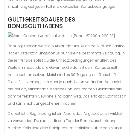
Einzahlung auf jeden Fall in die aktuellen Bonusbedingungen.
GÜLTIGKEITSDAUER DES
BONUSGUTHABENS
Bonusguthaben weist ein Ablaufdatum. Auch bei VipLuck Casino
ist der Ersteinzahlungsbonus nur für eine bestimmte Zeit gültig. In
dieser Periode sollst du die Umsatzbedingungen erfüllen. Des
Weiteren musst du alle Gewinne, die du mit dem Bonus erzielt
hast, auch umsetzen. Meist sind es 30 Tage ab der Gutschrift.
Diese Frist vermag sich aber je nach Aktion verändern. Verstreicht
die Zeit ab, erlischt das restliche Bonusguthaben. Gleichfalls alle
damit erreichten Gewinne sind dann weg. Das erfolgt automatisch
und kann nicht ungeschehen machen.
Die zeitliche Begrenzung ist ein Anreiz, das Angebot auch wirklich
zu verwenden. Du musst dir den Tag der Bonuszuschreibung
merken. Kalkuliere dein Spielpensum realistisch über den Monat