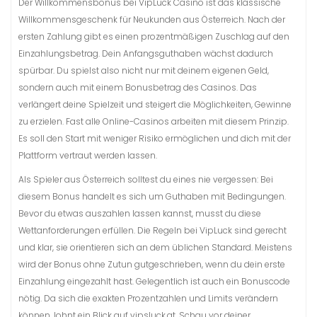
Der Willkommensbonus bei VipLuck Casino ist das klassische
Willkommensgeschenk für Neukunden aus Österreich. Nach der
ersten Zahlung gibt es einen prozentmäßigen Zuschlag auf den
Einzahlungsbetrag. Dein Anfangsguthaben wächst dadurch
spürbar. Du spielst also nicht nur mit deinem eigenen Geld,
sondern auch mit einem Bonusbetrag des Casinos. Das
verlängert deine Spielzeit und steigert die Möglichkeiten, Gewinne
zu erzielen. Fast alle Online-Casinos arbeiten mit diesem Prinzip.
Es soll den Start mit weniger Risiko ermöglichen und dich mit der
Plattform vertraut werden lassen.
Als Spieler aus Österreich solltest du eines nie vergessen: Bei
diesem Bonus handelt es sich um Guthaben mit Bedingungen.
Bevor du etwas auszahlen lassen kannst, musst du diese
Wettanforderungen erfüllen. Die Regeln bei VipLuck sind gerecht
und klar, sie orientieren sich an dem üblichen Standard. Meistens
wird der Bonus ohne Zutun gutgeschrieben, wenn du dein erste
Einzahlung eingezahlt hast. Gelegentlich ist auch ein Bonuscode
nötig. Da sich die exakten Prozentzahlen und Limits verändern
können, lohnt ein Blick auf vipsluck.at. Schau vor deiner