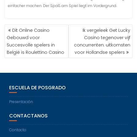
einfacher machen. Der Spaß am Spiel liegt im Vordergrund.
Dit Online Casino
Ik vergeleek Get Lucky
Gebouwd voor
Casino tegenover vijf
Succesvolle spelers in
concurrenten: uitkomsten
België is Roulettino Casino
voor Hollandse spelers
ESCUELA DE POSGRADO
Presentación
CONTACTANOS
Contacto