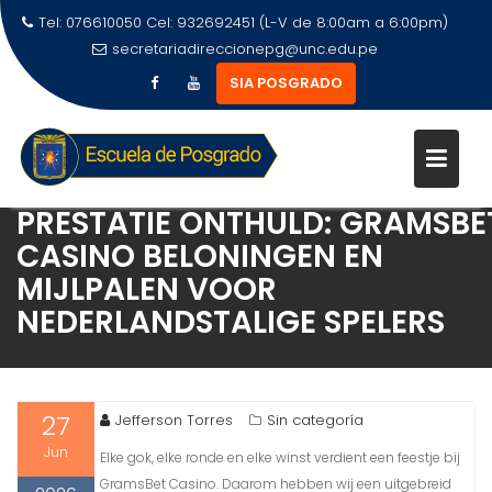
Tel: 076610050 Cel: 932692451 (L-V de 8:00am a 6:00pm)
secretariadireccionepg@unc.edu.pe
SIA POSGRADO
PRESTATIE ONTHULD: GRAMSBE
CASINO BELONINGEN EN
MIJLPALEN VOOR
NEDERLANDSTALIGE SPELERS
27
Jefferson Torres
Sin categoría
Jun
Elke gok, elke ronde en elke winst verdient een feestje bij
GramsBet Casino. Daarom hebben wij een uitgebreid