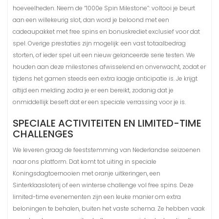
hoeveelheden. Neem de “1000e Spin Milestone”: voltooi je beurt
aan een willekeurig slot, dan word je beloond met een
cadeaupakket met free spins en bonuskrediet exclusief voor dat
spel. Overige prestaties zijn mogelijk: een vast totaalbedrag
storten, of ieder spel uit een nieuw gelanceerde serie testen. We
houden aan deze milestones afwisselend en onverwacht, zodat er
tijdens het gamen steeds een extra laagje anticipatie is. Je krijgt
altijd een melding zodra je er een bereikt, zodanig dat je
onmiddellijk beseft dat er een speciale verrassing voor je is.
SPECIALE ACTIVITEITEN EN LIMITED-TIME
CHALLENGES
We leveren graag de feeststemming van Nederlandse seizoenen
naar ons platform. Dat komt tot uiting in speciale
Koningsdagtoernooien met oranje uitkeringen, een
Sinterklaasloterij of een winterse challenge vol free spins. Deze
limited-time evenementen zijn een leuke manier om extra
beloningen te behalen, buiten het vaste schema. Ze hebben vaak