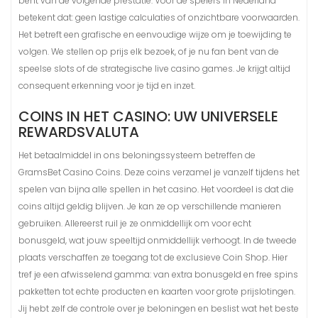
bent van de volgende prestatie. Voor de spelers in Nederland
betekent dat: geen lastige calculaties of onzichtbare voorwaarden.
Het betreft een grafische en eenvoudige wijze om je toewijding te
volgen. We stellen op prijs elk bezoek, of je nu fan bent van de
speelse slots of de strategische live casino games. Je krijgt altijd
consequent erkenning voor je tijd en inzet.
COINS IN HET CASINO: UW UNIVERSELE
REWARDSVALUTA
Het betaalmiddel in ons beloningssysteem betreffen de
GramsBet Casino Coins. Deze coins verzamel je vanzelf tijdens het
spelen van bijna alle spellen in het casino. Het voordeel is dat die
coins altijd geldig blijven. Je kan ze op verschillende manieren
gebruiken. Allereerst ruil je ze onmiddellijk om voor echt
bonusgeld, wat jouw speeltijd onmiddellijk verhoogt. In de tweede
plaats verschaffen ze toegang tot de exclusieve Coin Shop. Hier
tref je een afwisselend gamma: van extra bonusgeld en free spins
pakketten tot echte producten en kaarten voor grote prijslotingen.
Jij hebt zelf de controle over je beloningen en beslist wat het beste