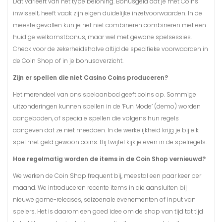
Dat varieert van het type beloning. Bonusgeld dat je met Coins
inwisselt, heeft vaak zijn eigen duidelijke inzetvoorwaarden. In de
meeste gevallen kun je het niet combineren combineren met een
huidige welkomstbonus, maar wel met gewone spelsessies.
Check voor de zekerheidshalve altijd de specifieke voorwaarden in
de Coin Shop of in je bonusoverzicht.
Zijn er spellen die niet Casino Coins produceren?
Het merendeel van ons spelaanbod geeft coins op. Sommige
uitzonderingen kunnen spellen in de ‘Fun Mode’ (demo) worden
aangeboden, of speciale spellen die volgens hun regels
aangeven dat ze niet meedoen. In de werkelijkheid krijg je bij elk
spel met geld gewoon coins. Bij twijfel kijk je even in de spelregels.
Hoe regelmatig worden de items in de Coin Shop vernieuwd?
We werken de Coin Shop frequent bij, meestal een paar keer per
maand. We introduceren recente items in die aansluiten bij
nieuwe game-releases, seizoenale evenementen of input van
spelers. Het is daarom een goed idee om de shop van tijd tot tijd