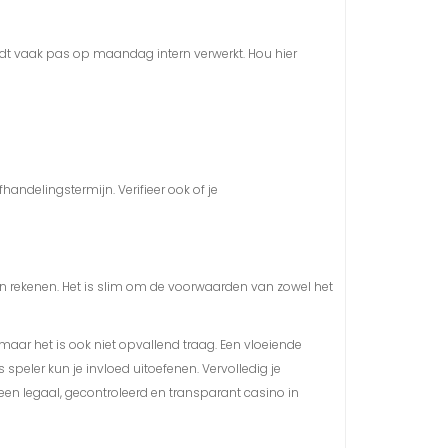
dt vaak pas op maandag intern verwerkt. Hou hier
andelingstermijn. Verifieer ook of je
en rekenen. Het is slim om de voorwaarden van zowel het
maar het is ook niet opvallend traag. Een vloeiende
 speler kun je invloed uitoefenen. Vervolledig je
e een legaal, gecontroleerd en transparant casino in