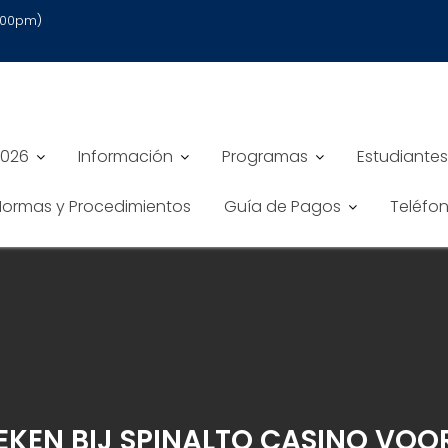
6:00pm)
2026
Información
Programas
Estudiantes
 Normas y Procedimientos
Guía de Pagos
Teléfo
EKEN BIJ SPINALTO CASINO VOO