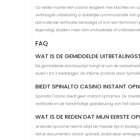
Op welke manier een casino reageert met klachten en uits
vertraagde uitbetaling is duidelijke communicatie van
aanvullende verificatie benodigd, of is er een technisc
tegenslag, stukken meer dan onduidelijke of ontbrekende
FAQ
WAT IS DE GEMIDDELDE UITBETALINGST
De gemiddelde doorlooptijd hangt af van de betaalmethod
duren 1 tot 3 werkdagen. De interne controle door Spinal
BIEDT SPINALTO CASINO INSTANT OP
Spinalto Casino biedt geen instant opnames. De snelste
verificatie en de handmatige goedkeuring van het casin
WAT IS DE REDEN DAT MIJN EERSTE 
Je eerste opname neemt altijd de meeste tijd in beslag do
dat je documenten alvast uploadt, zodat deze vertraging 