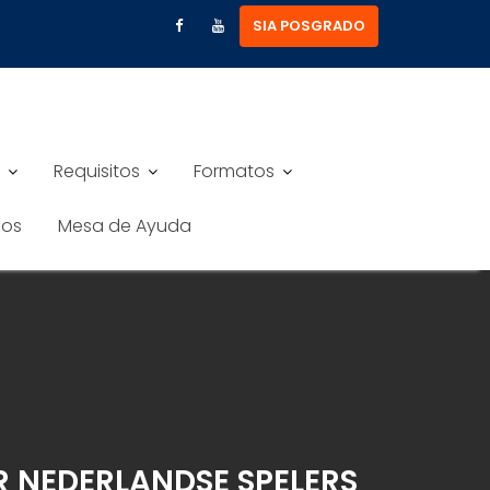
SIA POSGRADO
Requisitos
Formatos
nos
Mesa de Ayuda
R NEDERLANDSE SPELERS