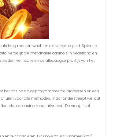
end als lang moeten wachten op verdiend geld. Spinalto
nalto, vergelijk die met andere casino’s in Nederland en
hoden, verificatie en de alledaagse praktijk van het
 wijst het casino op geprogrammeerde processen en een
 of uren voor alle methodes, maar onderstreept wel dat
k Nederlands casino moet uitvoeren. De vraag is of
en en te controleren. Dit Know Your Customer (KYC)