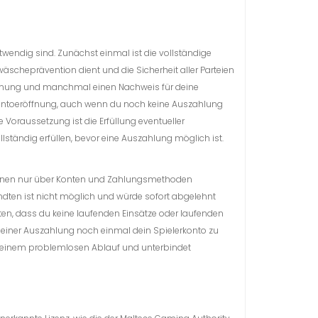
twendig sind. Zunächst einmal ist die vollständige
wäscheprävention dient und die Sicherheit aller Parteien
echnung und manchmal einen Nachweis für deine
 Kontoeröffnung, auch wenn du noch keine Auszahlung
Voraussetzung ist die Erfüllung eventueller
ändig erfüllen, bevor eine Auszahlung möglich ist.
ktionen nur über Konten und Zahlungsmethoden
ndten ist nicht möglich und würde sofort abgelehnt
ten, dass du keine laufenden Einsätze oder laufenden
ng einer Auszahlung noch einmal dein Spielerkonto zu
l zu einem problemlosen Ablauf und unterbindet