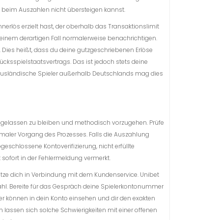
u beim Auszahlen nicht übersteigen kannst.
nerlös erzielt hast, der oberhalb das Transaktionslimit
 einem derartigen Fall normalerweise benachrichtigen.
 Dies heißt, dass du deine gutzgeschriebenen Erlöse
ücksspielstaatsvertrags. Das ist jedoch stets deine
r ausländische Spieler außerhalb Deutschlands mag dies
, gelassen zu bleiben und methodisch vorzugehen. Prüfe
normaler Vorgang des Prozesses. Falls die Auszahlung
bgeschlossene Kontoverifizierung, nicht erfüllte
sofort in der Fehlermeldung vermerkt.
 Setze dich in Verbindung mit dem Kundenservice. Unibet
 Wahl. Bereite für das Gespräch deine Spielerkontonummer
ter können in dein Konto einsehen und dir den exakten
n lassen sich solche Schwierigkeiten mit einer offenen