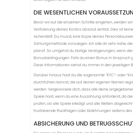
DIE WESENTLICHEN VORAUSSETZUN
Bevor wir auf die einzelnen Schritte eingehen, werden w
Verifizierung deines Kontos absolut zentral. Dies ist ke
sicherstellt. Du musst, eine Kopie deines Personalaus
Zahlungsmethode vorzulegen. Ich rate dir sehr nahe, d
planst. So umgehst du lästige Verzögerungen, wenn der 
Bonusbedingungen. Falls du einen Bonus in Anspruch g
Diese Informationen siehst du immer in den jeweilige
Darüber hinaus hast du die sogenannte “KYC”- oder “Kn
durchführen kannst, die auf deinen eigenen Namen regis
werden. Vergewissere dich, dass alle deine angegebenen 
Spiele hast, wenn du eine Auszahlung anforderst, da die
prüfen, ob alle Spiele erledigt und alle Wetten abgerech
frustrierende Rückfragen oder Ablehnungen seitens des
ABSICHERUNG UND BETRUGSSCHU