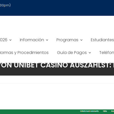
6:00pm)
2026
Información
Programas
Estudiantes
 Normas y Procedimientos
Guía de Pagos
Teléfo
ON UNIBET CASINO AUSZAHLST: E