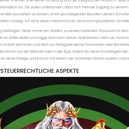
 in erster Linie deiner Sicherung und der Integrität der Plattform. Jede a
te verbindlich vor. Sie sollen unterbinden, dass sich Fremde Zugang zu dein
gsmittel auszahlen zu lassen, ist ein grundlegender Baustein dieses Schutzes.
rhalten vorliegt. Ich sehe diese manchmal als störend empfundenen Schritte 
ng beitragen. Setze immer ein starkes, unverwechselbares Passwort für dein
nie an Dritte weiter und logge dich nach deiner Spielsession stets ab, beso
on Unibet stammen und dich zur Preisgabe deiner Passwörter oder Bankdaten
rtes Konto auf der Website oder in der App. Indem du diese Grundregeln de
u deine Erträge und kannst mit einem viel sichereren Gefühl spielen und 
STEUERRECHTLICHE ASPEKTE