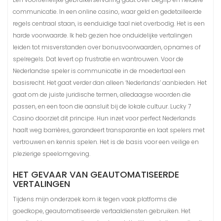
communicatie. In een online casino, waar geld en gedetailleerde
regels centraal staan, is eenduidige taal niet overbodig. Het is een
harde voorwaarde. Ik heb gezien hoe onduidelijke vertalingen
leiden tot misverstanden over bonusvoorwaarden, opnames of
spelregels. Dat levert op frustratie en wantrouwen. Voor de
Nederlandse speler is communicatie in de moedertaal een
basisrecht. Het gaat verder dan alleen ‘Nederlands’ aanbieden. Het
gaat om de juiste juridische termen, alledaagse woorden die
passen, en een toon die aansluit bij de lokale cultuur. Lucky 7
Casino doorziet dit principe. Hun inzet voor perfect Nederlands
haalt weg barrières, garandeert transparantie en laat spelers met
vertrouwen en kennis spelen. Het is de basis voor een veilige en
plezierige speelomgeving.
HET GEVAAR VAN GEAUTOMATISEERDE
VERTALINGEN
Tijdens mijn onderzoek kom ik tegen vaak platforms die
goedkope, geautomatiseerde vertaaldiensten gebruiken. Het