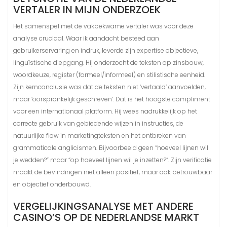
VERTALER IN MIJN ONDERZOEK
Het samenspel met de vakbekwame vertaler was voor deze
analyse cruciaal. Waar ik aandacht besteed aan
gebruikerservaring en indruk, leverde zijn expertise objectieve,
linguïstische diepgang. Hij onderzocht de teksten op zinsbouw,
woordkeuze, register (formeel/informeel) en stilistische eenheid.
Zijn kernconclusie was dat de teksten niet ‘vertaald’ aanvoelden,
maar ‘oorspronkelijk geschreven’. Dat is het hoogste compliment
voor een internationaal platform. Hij wees nadrukkelijk op het
correcte gebruik van gebiedende wijzen in instructies, de
natuurlijke flow in marketingteksten en het ontbreken van
grammaticale anglicismen. Bijvoorbeeld geen “hoeveel lijnen wil
je wedden?” maar “op hoeveel lijnen wil je inzetten?”. Zijn verificatie
maakt de bevindingen niet alleen positief, maar ook betrouwbaar
en objectief onderbouwd.
VERGELIJKINGSANALYSE MET ANDERE
CASINO’S OP DE NEDERLANDSE MARKT