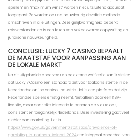
spellen” en “maximum winst” worden niet uitsluitend accuraat
toegepast. Ze worden ook op nauwkeurig dezelfde methode
omschreven in alle uitingen. Deze gelijkvormigheid beperkt
misverstanden en is een teken van vakbekwame copywriting en
juridische nauwkeurigheid.
CONCLUSIE: LUCKY 7 CASINO BEPAALT
DE MAATSTAF VOOR AANPASSING AAN
DE LOKALE MARKT
Na dit uitgebreide onderzoek en de externe verificatie kan ik stellen
dat Lucky 7 Casino een standaard zet voor taalconsistentie in de
Nederlandse online casino-industrie. Het is een platform dat zijn
Nederlandse spelers ernstig neemt. Niet alleen door een KSA-
licentie, maar door elke interactie te baseren op vlekkeloos,
consistent en toegankelijk Nederlands. Deze investering gaat veel
dichter dan marketing. Het is
https://www.gov.uk/government/statistics/prevalence-of-
gambling-in-northern-ireland-2024
een integraal onderdeel van