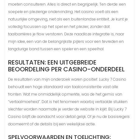
moeten consulteren. Alles is direct en begrijpelijk. Ten derde: een
soepele en plezierige ondervinding. Het casino voelt als een
natuurlijke omgeving, niet als een buitenlandse entiteit. Je kunt je
volledig focussen op het spel en het plezier, zonder dat
taalbarrières je flow verstoren. Deze naadloze integratie is, naar
mijn idee, een van de belangrijkste pijlers voor een tevreden en
langdurige band tussen een speler en een speelhal.
RESULTATEN: EEN UITGEBREIDE
BEOORDELING PER CASINO-ONDERDEEL
De resultaten van mijn onderzoek waren positief. Lucky 7 Casino
behoudt een hoge standaard van taalconsistentie vast alle
fronten. Wat me onmiddellijk opmerkte, was de het gemis van
“vertaalmoeheid”. Dat is het fenomeen waarbij vertaalde stukken
slechter worden naarmate je verder de website in kijkt. Bij Lucky 7
Casino blijft de aandacht voor detail gelijk. Of je nu de basisregels
doorneemt of de details bij een wekelijkse actie.
SPELVOORWAARDEN EN TOELICHTING: