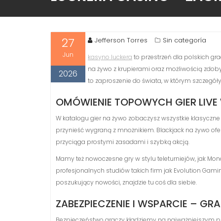
27
Jefferson Torres
Sin categoría
Jun
kasyno luckera
to przestrzeń dla polskich g
na żywo z krupierami oraz możliwością zdobyci
2026
to zaproszenie do świata, w którym szczegóły
OMÓWIENIE TOPOWYCH GIER LIVE
W katalogu gier na żywo zobaczysz wszystkie klasyczne 
przynieść wygraną z mnożnikiem. Blackjack na żywo ofer
przyciąga prostymi zasadami i szybką akcją.
Mamy też nowoczesne gry w stylu teleturniejów, jak M
profesjonalnych studiów takich firm jak Evolution Gaming
poszukujący nowości, znajdzie tu coś dla siebie.
ZABEZPIECZENIE I WSPARCIE – G
Bezpieczeństwo graczy kładziemy na najważniejszym pla