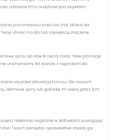
przez oddzielne firmy audytowe pod aspektem
ybciej porozmawiasz przez live chat. Możesz też
. Twoje ufność ma dla nas największą znaczenie.
rmowe spiny lub obie te rzeczy naraz. Takie promocje
ycznie uruchamiamy też zawody z nagrodami dla
znania się przed aktywacją bonusu. Dla naszych
sy, darmowe spiny lub gotówkę. Im więcej grasz, tym
egulujesz należności wygodnie w złotówkach, posługując
eństwo Twoich pieniędzy i sprawiedliwe zasady gry.