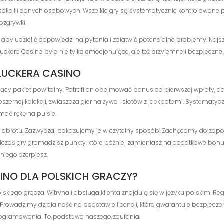
kcji i danych osobowych. Wszelkie gry są systematycznie kontrolowane 
ozgrywki.
by udzielić odpowiedzi na pytania i załatwić potencjalne problemy. Najsz
uckera Casino było nie tylko emocjonujące, ale też przyjemne i bezpieczne
 LUCKERA CASINO
jący pakiet powitalny. Potrafi on obejmować bonus od pierwszej wpłaty, da
szernej kolekcji, zwłaszcza gier na żywo i slotów z jackpotami. Systemat
mać rękę na pulsie.
i obrotu. Zazwyczaj pokazujemy je w czytelny sposób. Zachęcamy do zapo
dczas gry gromadzisz punkty, które później zamieniasz na dodatkowe bonu
 niego czerpiesz.
INO DLA POLSKICH GRACZY?
lskiego gracza. Witryna i obsługa klienta znajdują się w języku polskim. R
. Prowadzimy działalność na podstawie licencji, która gwarantuje bezpiecz
ogramowania. To podstawa naszego zaufania.