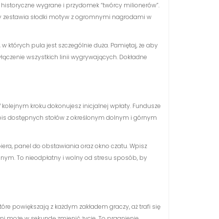
 historyczne wygrane i przydomek “twórcy milionerów”.
lay zestawia słodki motyw z ogromnymi nagrodami w
 których pula jest szczególnie duża. Pamiętaj, że aby
ączenie wszystkich linii wygrywających. Dokładne
 kolejnym kroku dokonujesz inicjalnej wpłaty. Fundusze
ę spis dostępnych stołów z określonym dolnym i górnym
upiera, panel do obstawiania oraz okno czatu. Wpisz
bnym. To nieodpłatny i wolny od stresu sposób, by
óre powiększają z każdym zakładem graczy, aż trafi się
gni może w sekundę zmienić życie. To pragnienie