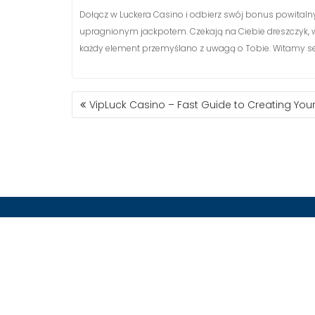
Dołącz w Luckera Casino i odbierz swój bonus powitalny
upragnionym jackpotem. Czekają na Ciebie dreszczyk, 
każdy element przemyślano z uwagą o Tobie. Witamy se
VipLuck Casino – Fast Guide to Creating Your
ESCUELA DE POSGRADO
CONT
Presentación
Contac