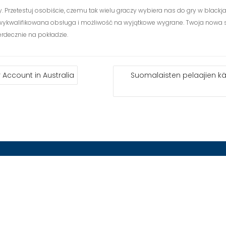
. Przetestuj osobiście, czemu tak wielu graczy wybiera nas do gry w black
wykwalifikowana obsługa i możliwość na wyjątkowe wygrane. Twoja nowa sp
rdecznie na pokładzie.
 Account in Australia
Suomalaisten pelaajien kä
ACTANOS
ENLACES
to
Sistema Informático Académico
2021 © Escuela de Posgrado UNC