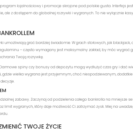
program lojalnościowy i promocje skrojone pod polskie gusta. Interfejs jest
ebie, ale z dostępem do globalnej rozrywki i wygranych. To nie wyłącznie ka
 BANKROLLEM
yki umożliwiają grać bardziej świadomie. W grach stołowych, jak blackjac
ię regulaminu – często wymagany jest maksymalny zakład, by móc wygrać
 ochrania Twoją rozrywkę.
. Darmowe spiny czy bonusy od depozytu mogą wydłużyć czas gry i dać więc
ości, gdzie wielka wygrana jest przyjemnym, choć niespodziewanym, dodatk
decyzje.
ŁEM
alnej zabawy. Zaczynaj od podzielenia całego bankrolla na mniejsze sesje
raz limit wygranych, który daje możliwość Ci zatrzymać zysk. Miej na uwadze
ardu.
MIENIĆ TWOJE ŻYCIE