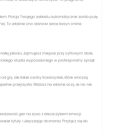
em. Porcja Twojego zakładu automatycznie zasila pulę
a. To właśnie ono stanowi serce kasyn online.
ałej jakości, zajmujesz miejsce przy cyfrowym stole,
ganckiego studia wyposażonego w profesjonalny sprzęt.
i od gry, ale także osoby towarzyskie, które wnoszą
ełnie przejrzysta. Widzisz na własne oczy, że nic nie
rawdziwość gier na żywo z dreszczykiem emocji
eże tytuły i ulepszając doznania. Przyłącz się do