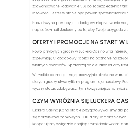
zaawansowane kodowanie SSL do zabezpieczenia transa
losowości. Jesteś w stanie być pewien sprawiedliwości r
Nasz drużyna pomocy jest dostępny nieprzerwanie noc, a
napisać e-mail. Jesteśmy po to, aby Twoje przygoda z L
OFERTY I PROMOCJE NA START W
Nowo przybyłych graczy w Luckera Casino wita interesu
zapewniają Ci dodatkowy kapitał na poznanie naszej ob
wiernych bywalców. Sprawdzaj do aktualności, aby trzy
Wszystkie promocje mają precyzyjnie określone warunk
stałych graczy stworzyliśmy program lojalnościowy. Po
wyższy status zdobywasz i tym korzystniejsze korzyści z
CZYM WYRÓŻNIA SIĘ LUCKERA CAS
Luckera Casino już na starcie przygotowywaliśmy dla po
się z przelewów bankowych, BLIK-a czy kart płatniczych
Kooperujemy wyłącznie z najlepszymi dostawcami opr