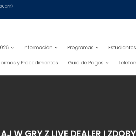
6:00pm)
2026
Información
Programas
Estudiantes
 Normas y Procedimientos
Guía de Pagos
Teléfo
AJ W GRY Z LIVE DEALER I ZDO