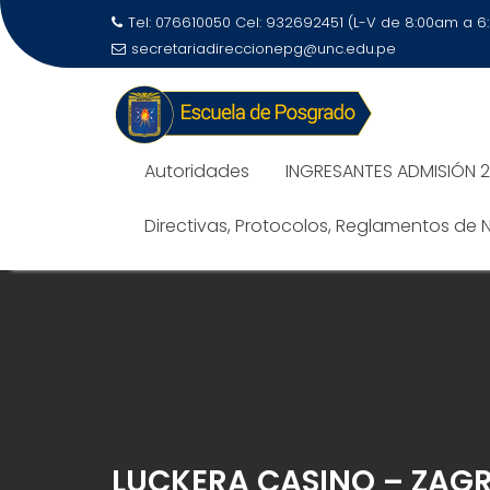
Tel: 076610050 Cel: 932692451 (L-V de 8:00am a 
secretariadireccionepg@unc.edu.pe
Autoridades
INGRESANTES ADMISIÓN 
Directivas, Protocolos, Reglamentos de
LUCKERA CASINO – ZAGR