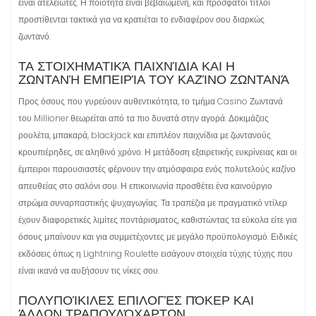
είναι ατελείωτες. Η ποιότητα είναι βεβαιωμένη, και πρόσφατοι τίτλοι
προστίθενται τακτικά για να κρατιέται το ενδιαφέρον σου διαρκώς
ζωντανό.
ΤΑ ΣΤΟΙΧΗΜΑΤΙΚΆ ΠΑΙΧΝΊΔΙΑ ΚΑΙ Η
ΖΩΝΤΑΝΉ ΕΜΠΕΙΡΊΑ ΤΟΥ ΚΑΖΊΝΟ ΖΩΝΤΑΝΆ
Προς όσους που γυρεύουν αυθεντικότητα, το τμήμα Casino Ζωντανά
του Millioner θεωρείται από τα πιο δυνατά στην αγορά. Δοκιμάζεις
ρουλέτα, μπακαρά, blackjack και επιπλέον παιχνίδια με ζωντανούς
κρουπιέρηδες, σε αληθινό χρόνο. Η μετάδοση εξαιρετικής ευκρίνειας και οι
έμπειροι παρουσιαστές φέρνουν την ατμόσφαιρα ενός πολυτελούς καζίνο
απευθείας στο σαλόνι σου. Η επικοινωνία προσθέτει ένα καινούργιο
στρώμα συναρπαστικής ψυχαγωγίας. Τα τραπέζια με πραγματικό ντίλερ
έχουν διαφορετικές λιμίτες ποντάρισματος, καθιστώντας τα εύκολα είτε για
όσους μπαίνουν και για συμμετέχοντες με μεγάλο προϋπολογισμό. Ειδικές
εκδόσεις όπως η Lightning Roulette εισάγουν στοιχεία τύχης τύχης που
είναι ικανά να αυξήσουν τις νίκες σου.
ΠΟΛΥΠΟΊΚΙΛΕΣ ΕΠΙΛΟΓΈΣ ΠΌΚΕΡ ΚΑΙ
ΆΛΛΩΝ ΤΡΑΠΟΥΛΌΧΑΡΤΩΝ