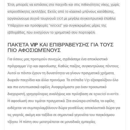
Έτσι, μπορείς να εστιάσεις στο παιχνίδι και στις πιθανότητες νίκης, χωρίς
απροσδόκητες εκπλήξεις. Εκτός από το κλασικό μπόνους κατάθεσης,
οργανώνουμε συχνά τουρνουά slot με μεγάλα συγκεντρωτικά έπαθλα.
Υπάρχουν και προσφορές “reload” για συγκεκριμένες μέρες της
εβδομάδας, που ενισχύουν το χρηματικό σου πορτοφόλι.
ΠΑΚΈΤΑ VIP ΚΑΙ ΕΠΙΒΡΆΒΕΥΣΗΣ ΓΙΑ ΤΟΥΣ
ΠΙΟ ΑΦΟΣΙΩΜΈΝΟΥΣ
Για όσους μας προτιμούν συνεχώς, σχεδιάσαμε ένα αποκλειστικό
πρόγραμμα Vip και αφοσίωσης. Καθώς παίζεις, συγκεντρώνεις πόντους.
Αυτοί οι πόντοι έχουν τη δυνατότητα να γίνουν πραγματικά χρήματα,
δωρεάν παιχνίδια και άλλα προνόμια. Τα επίπεδα Vip εξασφαλίζουν όλο
και πιο εντυπωσιακά οφέλη. Αναφερόμαστε για έναν προσωπικό
διαχειριστή, γρηγορότερες αναλήψεις και πρόσβαση σε special events.
Η αφοσίωσή σου τιμάται πραγματικά. Στα ανώτερα επίπεδα, τα οφέλη
ενδέχεται να συμπεριλαμβάνουν δώρα γενεθλίων, αποκλειστικά δώρα για
τις γιορτές, ακόμη και ταξίδια σε σημαντικά γεγονότα του παγκόσμιου
τζόγου. Η πίστη σου μετατρέπεται σε μοναδικές εμπειρίες.