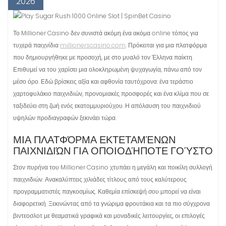
2026
Το Millioner Casino δεν συνιστά ακόμη ένα ακόμα online τόπος για
τυχερά παιχνίδια
millionerscasino.com
. Πρόκειται για μια πλατφόρμα
που δημιουργήθηκε με προσοχή, με στο μυαλό τον Έλληνα παίκτη.
Επιθυμεί να του χαρίσει μια ολοκληρωμένη ψυχαγωγία, πάνω από τον
μέσο όρο. Εδώ βρίσκεις αξία και αφθονία ταυτόχρονα: ένα τεράστιο
χαρτοφυλάκιο παιχνιδιών, προνομιακές προσφορές και ένα κλίμα που σε
ταξιδεύει στη ζωή ενός εκατομμυριούχου. Η απόλαυση του παιχνιδιού
υψηλών προδιαγραφών ξεκινάει τώρα.
ΜΙΑ ΠΛΑΤΦΌΡΜΑ ΕΚΤΕΤΑΜΈΝΩΝ
ΠΑΙΧΝΙΔΙΏΝ ΓΙΑ ΟΠΟΙΟΔΉΠΟΤΕ ΓΟΎΣΤΟ
Στον πυρήνα του Millioner Casino χτυπάει η μεγάλη και ποικίλη συλλογή
παιχνιδιών. Ανακαλύπτεις χιλιάδες τίτλους από τους καλύτερους
προγραμματιστές παγκοσμίως. Καθεμία επίσκεψή σου μπορεί να είναι
διαφορετική. Ξεκινώντας από τα γνώριμα φρουτάκια και τα πιο σύγχρονα
βιντεοσλοτ με θεαματικά γραφικά και μοναδικές λειτουργίες, οι επιλογές