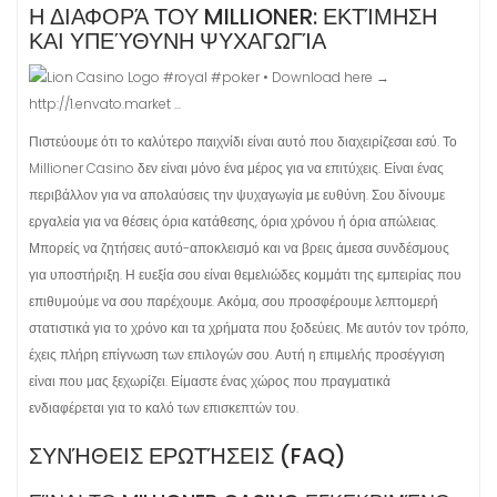
Η ΔΙΑΦΟΡΆ ΤΟΥ MILLIONER: ΕΚΤΊΜΗΣΗ
ΚΑΙ ΥΠΕΎΘΥΝΗ ΨΥΧΑΓΩΓΊΑ
Πιστεύουμε ότι το καλύτερο παιχνίδι είναι αυτό που διαχειρίζεσαι εσύ. Το
Millioner Casino δεν είναι μόνο ένα μέρος για να επιτύχεις. Είναι ένας
περιβάλλον για να απολαύσεις την ψυχαγωγία με ευθύνη. Σου δίνουμε
εργαλεία για να θέσεις όρια κατάθεσης, όρια χρόνου ή όρια απώλειας.
Μπορείς να ζητήσεις αυτό-αποκλεισμό και να βρεις άμεσα συνδέσμους
για υποστήριξη. Η ευεξία σου είναι θεμελιώδες κομμάτι της εμπειρίας που
επιθυμούμε να σου παρέχουμε. Ακόμα, σου προσφέρουμε λεπτομερή
στατιστικά για το χρόνο και τα χρήματα που ξοδεύεις. Με αυτόν τον τρόπο,
έχεις πλήρη επίγνωση των επιλογών σου. Αυτή η επιμελής προσέγγιση
είναι που μας ξεχωρίζει. Είμαστε ένας χώρος που πραγματικά
ενδιαφέρεται για το καλό των επισκεπτών του.
ΣΥΝΉΘΕΙΣ ΕΡΩΤΉΣΕΙΣ (FAQ)