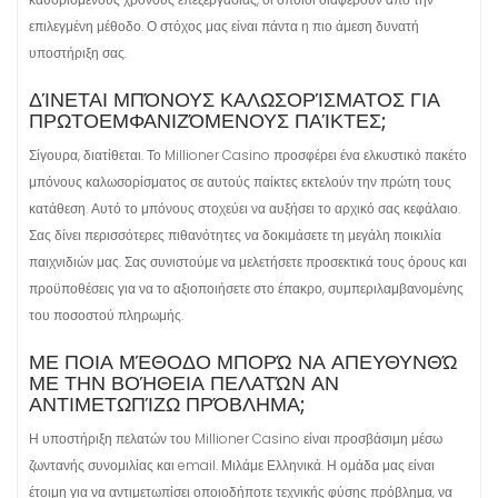
επιλεγμένη μέθοδο. Ο στόχος μας είναι πάντα η πιο άμεση δυνατή
υποστήριξη σας.
ΔΊΝΕΤΑΙ ΜΠΌΝΟΥΣ ΚΑΛΩΣΟΡΊΣΜΑΤΟΣ ΓΙΑ
ΠΡΩΤΟΕΜΦΑΝΙΖΌΜΕΝΟΥΣ ΠΑΊΚΤΕΣ;
Σίγουρα, διατίθεται. Το Millioner Casino προσφέρει ένα ελκυστικό πακέτο
μπόνους καλωσορίσματος σε αυτούς παίκτες εκτελούν την πρώτη τους
κατάθεση. Αυτό το μπόνους στοχεύει να αυξήσει το αρχικό σας κεφάλαιο.
Σας δίνει περισσότερες πιθανότητες να δοκιμάσετε τη μεγάλη ποικιλία
παιχνιδιών μας. Σας συνιστούμε να μελετήσετε προσεκτικά τους όρους και
προϋποθέσεις για να το αξιοποιήσετε στο έπακρο, συμπεριλαμβανομένης
του ποσοστού πληρωμής.
ΜΕ ΠΟΙΑ ΜΈΘΟΔΟ ΜΠΟΡΏ ΝΑ ΑΠΕΥΘΥΝΘΏ
ΜΕ ΤΗΝ ΒΟΉΘΕΙΑ ΠΕΛΑΤΏΝ ΑΝ
ΑΝΤΙΜΕΤΩΠΊΖΩ ΠΡΌΒΛΗΜΑ;
Η υποστήριξη πελατών του Millioner Casino είναι προσβάσιμη μέσω
ζωντανής συνομιλίας και email. Μιλάμε Ελληνικά. Η ομάδα μας είναι
έτοιμη για να αντιμετωπίσει οποιοδήποτε τεχνικής φύσης πρόβλημα, να