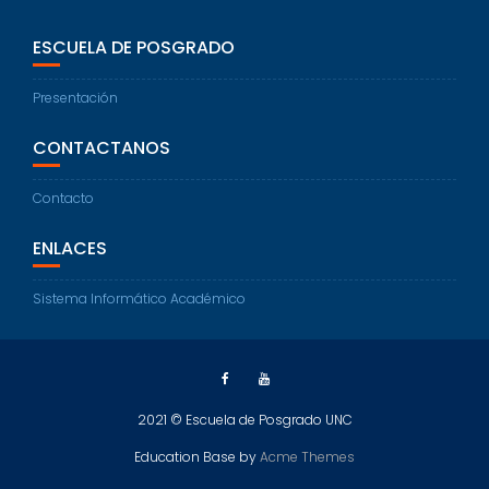
ESCUELA DE POSGRADO
Presentación
CONTACTANOS
Contacto
ENLACES
Sistema Informático Académico
2021 © Escuela de Posgrado UNC
Education Base by
Acme Themes