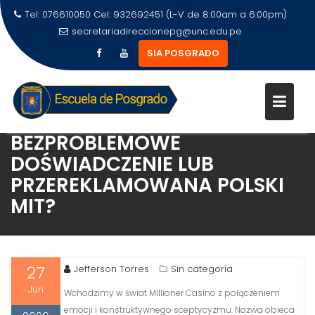
Tel: 076610050 Cel: 932692451 (L-V de 8:00am a 6:00pm)
secretariadireccionepg@unc.edu.pe
SIA POSGRADO
PLATFORMA MILLIONER:
BEZPROBLEMOWE
DOŚWIADCZENIE LUB
PRZEREKLAMOWANA POLSKI
MIT?
27
Jefferson Torres
Sin categoría
Jun
Wchodzimy w świat Millioner Casino z połączeniem
emocji i konstruktywnego sceptycyzmu. Nazwa obieca