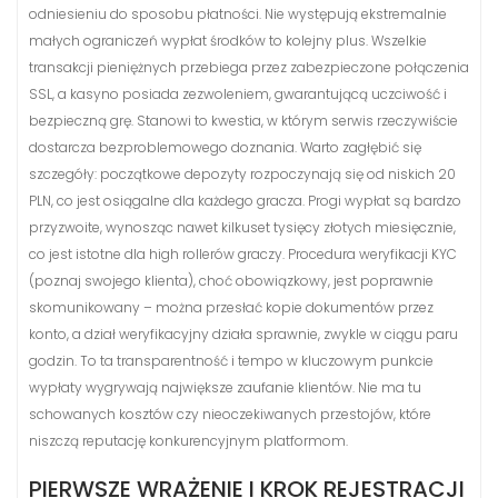
odniesieniu do sposobu płatności. Nie występują ekstremalnie
małych ograniczeń wypłat środków to kolejny plus. Wszelkie
transakcji pieniężnych przebiega przez zabezpieczone połączenia
SSL, a kasyno posiada zezwoleniem, gwarantującą uczciwość i
bezpieczną grę. Stanowi to kwestia, w którym serwis rzeczywiście
dostarcza bezproblemowego doznania. Warto zagłębić się
szczegóły: początkowe depozyty rozpoczynają się od niskich 20
PLN, co jest osiągalne dla każdego gracza. Progi wypłat są bardzo
przyzwoite, wynosząc nawet kilkuset tysięcy złotych miesięcznie,
co jest istotne dla high rollerów graczy. Procedura weryfikacji KYC
(poznaj swojego klienta), choć obowiązkowy, jest poprawnie
skomunikowany – można przesłać kopie dokumentów przez
konto, a dział weryfikacyjny działa sprawnie, zwykle w ciągu paru
godzin. To ta transparentność i tempo w kluczowym punkcie
wypłaty wygrywają największe zaufanie klientów. Nie ma tu
schowanych kosztów czy nieoczekiwanych przestojów, które
niszczą reputację konkurencyjnym platformom.
PIERWSZE WRAŻENIE I KROK REJESTRACJI