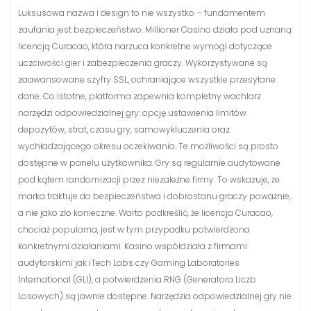
Luksusowa nazwa i design to nie wszystko – fundamentem
zaufania jest bezpieczeństwo. Millioner Casino działa pod uznaną
licencją Curacao, która narzuca konkretne wymogi dotyczące
uczciwości gier i zabezpieczenia graczy. Wykorzystywane są
zaawansowane szyfry SSL, ochraniające wszystkie przesyłane
dane. Co istotne, platforma zapewnia kompletny wachlarz
narzędzi odpowiedzialnej gry: opcję ustawienia limitów
depozytów, strat, czasu gry, samowykluczenia oraz
wychładzającego okresu oczekiwania. Te możliwości są prosto
dostępne w panelu użytkownika. Gry są regularnie audytowane
pod kątem randomizacji przez niezależne firmy. To wskazuje, że
marka traktuje do bezpieczeństwa i dobrostanu graczy poważnie,
a nie jako zło konieczne. Warto podkreślić, że licencja Curacao,
chociaż popularna, jest w tym przypadku potwierdzona
konkretnymi działaniami. Kasino współdziała z firmami
audytorskimi jak iTech Labs czy Gaming Laboratories
International (GLI), a potwierdzenia RNG (Generatora Liczb
Losowych) są jawnie dostępne. Narzędzia odpowiedzialnej gry nie