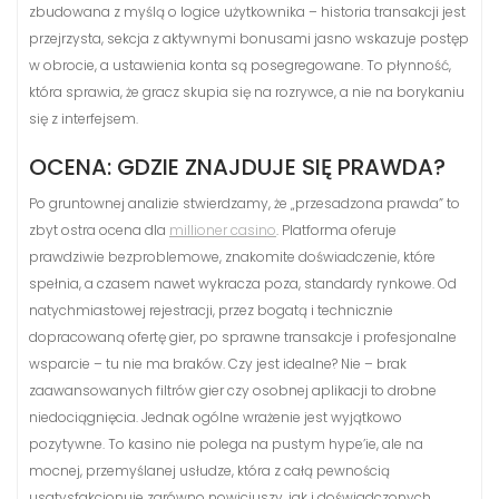
zbudowana z myślą o logice użytkownika – historia transakcji jest
przejrzysta, sekcja z aktywnymi bonusami jasno wskazuje postęp
w obrocie, a ustawienia konta są posegregowane. To płynność,
która sprawia, że gracz skupia się na rozrywce, a nie na borykaniu
się z interfejsem.
OCENA: GDZIE ZNAJDUJE SIĘ PRAWDA?
Po gruntownej analizie stwierdzamy, że „przesadzona prawda” to
zbyt ostra ocena dla
millioner casino
. Platforma oferuje
prawdziwie bezproblemowe, znakomite doświadczenie, które
spełnia, a czasem nawet wykracza poza, standardy rynkowe. Od
natychmiastowej rejestracji, przez bogatą i technicznie
dopracowaną ofertę gier, po sprawne transakcje i profesjonalne
wsparcie – tu nie ma braków. Czy jest idealne? Nie – brak
zaawansowanych filtrów gier czy osobnej aplikacji to drobne
niedociągnięcia. Jednak ogólne wrażenie jest wyjątkowo
pozytywne. To kasino nie polega na pustym hype’ie, ale na
mocnej, przemyślanej usłudze, która z całą pewnością
usatysfakcjonuje zarówno nowicjuszy, jak i doświadczonych