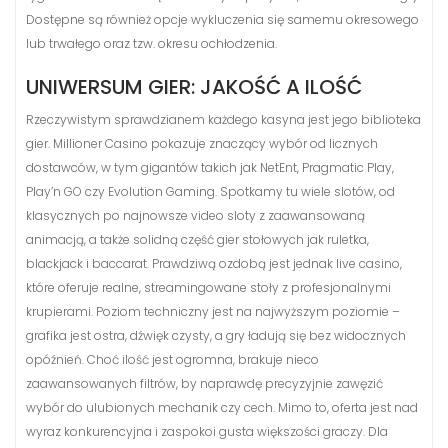
Dostępne są również opcje wykluczenia się samemu okresowego
lub trwałego oraz tzw. okresu ochłodzenia.
UNIWERSUM GIER: JAKOŚĆ A ILOŚĆ
Rzeczywistym sprawdzianem każdego kasyna jest jego biblioteka
gier. Millioner Casino pokazuje znaczący wybór od licznych
dostawców, w tym gigantów takich jak NetEnt, Pragmatic Play,
Play’n GO czy Evolution Gaming. Spotkamy tu wiele slotów, od
klasycznych po najnowsze video sloty z zaawansowaną
animacją, a także solidną część gier stołowych jak ruletka,
blackjack i baccarat. Prawdziwą ozdobą jest jednak live casino,
które oferuje realne, streamingowane stoły z profesjonalnymi
krupierami. Poziom techniczny jest na najwyższym poziomie –
grafika jest ostra, dźwięk czysty, a gry ładują się bez widocznych
opóźnień. Choć ilość jest ogromna, brakuje nieco
zaawansowanych filtrów, by naprawdę precyzyjnie zawęzić
wybór do ulubionych mechanik czy cech. Mimo to, oferta jest nad
wyraz konkurencyjna i zaspokoi gusta większości graczy. Dla