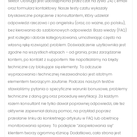
sektor. Obsługa jest udostępniona przez czat na żywo 24/7, email
oraz formularz kontaktowy. Nasze testy czatu wykazały
błyskawiczne połączenie z konsultantem, który udzielał
odpowiedzi rzeczowo i po angielsku (oraz, co ważne, po polsku),
bez kierowania do szablonowych odpowiedzi. Baza wiedzy (FAQ)
jest rozległa i dobrze kategoryzowana, umożliwiając często na
własną rękę rozwiązać problem. Doświadczenie użytkownika jest
zgodne na wszystkich etapach – od grania, przez zarządzanie
kontem, po kontakt z supportem. Nie napotkaliśmy na błędy
techniczne czy blokujące się elementy. To odczucie
wypracowania i technicznej niezawodności jest istotnym
elementem tworzącym zaufanie. Podczas naszych testów
stawialiśmy pytania o specyficzne warunki bonusowe, problemy
techniczne z daną grą oraz procedurę weryfikacji. Za każdym
razem konsultant nie tylko dawał poprawnej odpowiedzi, ale też
aktywnie zapewniał dalszą pomoc, na przykład poprzez
przesłanie linku do konkretnego artykułu w FAQ lub obietnicę
monitorowania sprawy. To podejście “zaopiekowania się”
klientem tworzy ogromną różnicę. Dodatkowo, cała strona jest