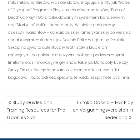
miłośników konkretów: w dziale slotów znajdują się hity jak “Gates
of Olympus” Pragmatic Play z mechaniką mnożników, “Book of
Dead” od Play’n GO z rozbudowanym systemem bonusowym,
czy “Starburst” NetEnt, ikona branży. W ruletce posiadamy
dziesiątki wariantów – od europejskiej i amerykańskiej po wersje z
dodatkowymi zakładami, jak Double Ball czy Lightning Roulette.
Sekcja na żywo to autentyczny teatr: stoły z krupierami
mówiącymi po polsku, ekskluzywne pokoje z podwyższonymi
limitami, oraz innowacyjne gry show, takie jak Monopoly Live czy
Crazy Time, które łączą hazard z elementami teleturnieju. Ta
bogactwo i różnorodność sprawia, że każda sesja może być inna.
Study Guides and
Tikitaka Casino – Fair Play
Training Resources for The
en Vergunningsvereisten in
Goonies Slot
Nederland