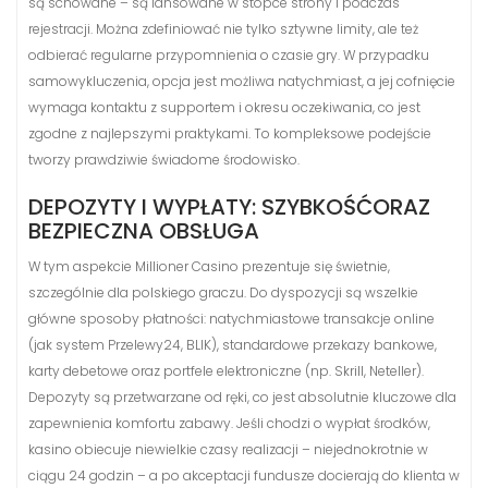
są schowane – są lansowane w stopce strony i podczas
rejestracji. Można zdefiniować nie tylko sztywne limity, ale też
odbierać regularne przypomnienia o czasie gry. W przypadku
samowykluczenia, opcja jest możliwa natychmiast, a jej cofnięcie
wymaga kontaktu z supportem i okresu oczekiwania, co jest
zgodne z najlepszymi praktykami. To kompleksowe podejście
tworzy prawdziwie świadome środowisko.
DEPOZYTY I WYPŁATY: SZYBKOŚĆORAZ
BEZPIECZNA OBSŁUGA
W tym aspekcie Millioner Casino prezentuje się świetnie,
szczególnie dla polskiego graczu. Do dyspozycji są wszelkie
główne sposoby płatności: natychmiastowe transakcje online
(jak system Przelewy24, BLIK), standardowe przekazy bankowe,
karty debetowe oraz portfele elektroniczne (np. Skrill, Neteller).
Depozyty są przetwarzane od ręki, co jest absolutnie kluczowe dla
zapewnienia komfortu zabawy. Jeśli chodzi o wypłat środków,
kasino obiecuje niewielkie czasy realizacji – niejednokrotnie w
ciągu 24 godzin – a po akceptacji fundusze docierają do klienta w