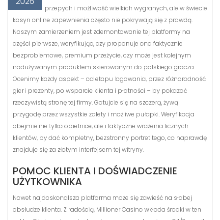
2026
przepych i możliwość wielkich wygranych, ale w świecie
kasyn online zapewnienia często nie pokrywają się z prawdą.
Naszym zamierzeniem jest zdemontowanie tej platformy na
części pierwsze, weryfikując, czy proponuje ona faktycznie
bezproblemowe, premium przeżycie, czy może jest kolejnym
nadużywanym produktem skierowanym do polskiego gracza.
Ocenimy każdy aspekt – od etapu logowania, przez różnorodność
gier i prezenty, po wsparcie klienta i płatności – by pokazać
rzeczywistą stronę tej firmy. Gotujcie się na szczerą, żywą
przygodę przez wszystkie zalety i możliwe pułapki. Weryfikacja
obejmie nie tylko obietnice, ale i faktyczne wrażenia licznych
klientów, by dać kompletny, bezstronny portret tego, co naprawdę
znajduje się za złotym interfejsem tej witryny.
POMOC KLIENTA I DOŚWIADCZENIE
UŻYTKOWNIKA
Nawet najdoskonalsza platforma może się zawieść na słabej
obsłudze klienta. Z radością, Millioner Casino wkłada środki w ten