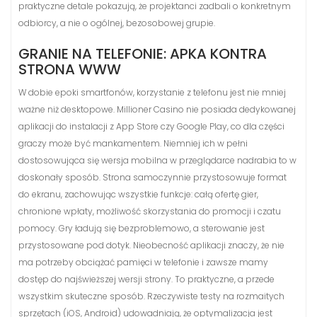
praktyczne detale pokazują, że projektanci zadbali o konkretnym
odbiorcy, a nie o ogólnej, bezosobowej grupie.
GRANIE NA TELEFONIE: APKA KONTRA
STRONA WWW
W dobie epoki smartfonów, korzystanie z telefonu jest nie mniej
ważne niż desktopowe. Millioner Casino nie posiada dedykowanej
aplikacji do instalacji z App Store czy Google Play, co dla części
graczy może być mankamentem. Niemniej ich w pełni
dostosowująca się wersja mobilna w przeglądarce nadrabia to w
doskonały sposób. Strona samoczynnie przystosowuje format
do ekranu, zachowując wszystkie funkcje: całą ofertę gier,
chronione wpłaty, możliwość skorzystania do promocji i czatu
pomocy. Gry ładują się bezproblemowo, a sterowanie jest
przystosowane pod dotyk. Nieobecność aplikacji znaczy, że nie
ma potrzeby obciążać pamięci w telefonie i zawsze mamy
dostęp do najświeższej wersji strony. To praktyczne, a przede
wszystkim skuteczne sposób. Rzeczywiste testy na rozmaitych
sprzętach (iOS, Android) udowadniają, że optymalizacja jest