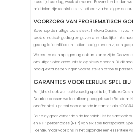
speeltijd per dag, week of maand. Bovendien bieden we e
middelen zijn rechtstreeks vindbaar via het eigen acco
VOORZORG VAN PROBLEMATISCH G
Bovenop de nuttige tools steekt Tikitaka Casino in vo
problematisch gedrag en geven onmiddellijke links naar
gedrag te identificeren. Indien nodig kunnen zij een g
We controleren spelgedrag ook aan onze zijde. Geavanc
om uitgesloten accounts te opnieuw openen. Bij dit soo
nodig, extra beperkingen voor te stellen of toe te pass
GARANTIES VOOR EERLIJK SPEL BIJ
Eerlijkheid, ook wel rechtvaardig spel, is bij Tikitaka Cas
Daartoe passen we toe alleen goedgekeurde Random Num
onafhankelijk getest door erkende instanties als eCOGRA 
Fair play gaat verder dan de techniek. Het beslaat ook 
en RTP-percentages (RTP) van elk spel transparant. Spele
licentie, maar voor ons in het bijzonder een essentiële