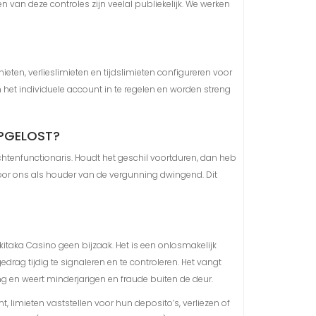
n van deze controles zijn veelal publiekelijk. We werken
ten, verlieslimieten en tijdslimieten configureren voor
n het individuele account in te regelen en worden streng
OPGELOST?
chtenfunctionaris. Houdt het geschil voortduren, dan heb
voor ons als houder van de vergunning dwingend. Dit
itaka Casino geen bijzaak. Het is een onlosmakelijk
drag tijdig te signaleren en te controleren. Het vangt
ving en weert minderjarigen en fraude buiten de deur.
, limieten vaststellen voor hun deposito’s, verliezen of