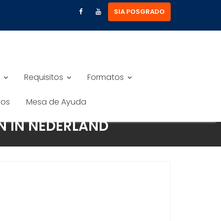
SIA POSGRADO
Requisitos
Formatos
nos
Mesa de Ayuda
N IN NEDERLAND