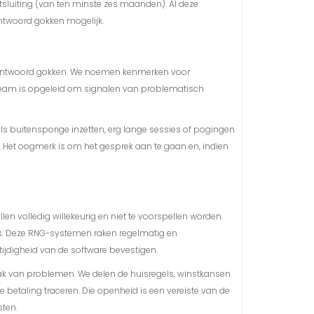
tsluiting (van ten minste zes maanden). Al deze
antwoord gokken mogelijk.
verantwoord gokken. We noemen kenmerken voor
s team is opgeleid om signalen van problematisch
 buitensporige inzetten, erg lange sessies of pogingen
 Het oogmerk is om het gesprek aan te gaan en, indien
ellen volledig willekeurig en niet te voorspellen worden.
s. Deze RNG-systemen raken regelmatig en
tijdigheid van de software bevestigen.
npak van problemen. We delen de huisregels, winstkansen
e betaling traceren. Die openheid is een vereiste van de
sten.