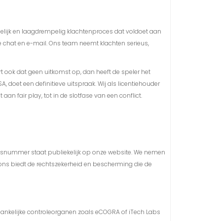
idelijk en laagdrempelig klachtenproces dat voldoet aan
ve chat en e-mail. Ons team neemt klachten serieus,
rt ook dat geen uitkomst op, dan heeft de speler het
doet een definitieve uitspraak. Wij als licentiehouder
n fair play, tot in de slotfase van een conflict.
ingsnummer staat publiekelijk op onze website. We nemen
j ons biedt de rechtszekerheid en bescherming die de
ankelijke controleorganen zoals eCOGRA of iTech Labs