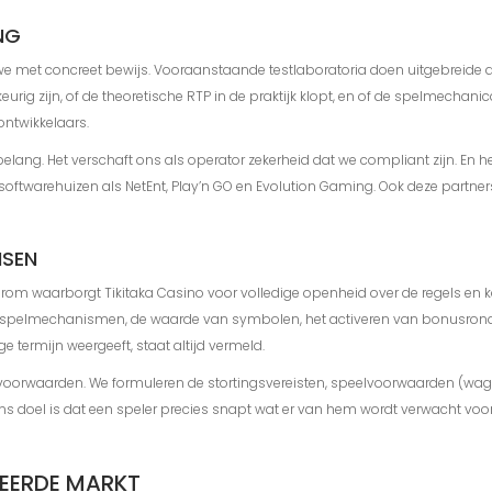
NG
 we met concreet bewijs. Vooraanstaande testlaboratoria doen uitgebreide
keurig zijn, of de theoretische RTP in de praktijk klopt, en of de spelmechani
ntwikkelaars.
belang. Het verschaft ons als operator zekerheid dat we compliant zijn. En he
arehuizen als NetEnt, Play’n GO en Evolution Gaming. Ook deze partners l
NSEN
 waarborgt Tikitaka Casino voor volledige openheid over de regels en kan
er de spelmechanismen, de waarde van symbolen, het activeren van bonusron
 termijn weergeeft, staat altijd vermeld.
oorwaarden. We formuleren de stortingsvereisten, speelvoorwaarden (wage
Ons doel is dat een speler precies snapt wat er van hem wordt verwacht vo
LEERDE MARKT