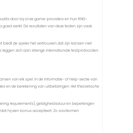
 audits door bij onze game-providers en hun RNG-
ca goed werkt. De resultaten van deze testen zijn vaak
t biedt de speler het vertrouwen dat zijn kansen niet
eggen zich aan strenge internationale testprotocollen.
sen van elk spel. In de informatie- of help-sectie van
des en de berekening van uitbetalingen. Het theoretische
ring requirements), geldigheidsduur en beperkingen
ordat hij een bonus accepteert. Zo voorkomen