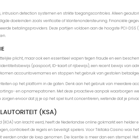
s, intrusion detection systemen en strikte toegangscontroles. Alleen geauto
digde doeleinden zoals verificatie of klantenondersteuning. Financiële ge
rde betalingsproviders. Deze partijen voldoen aan de hoogste PCI-DSS (
ten.
IE
elijke plicht, maar ook een essentieel wapen tegen fraude en een bescherm
titeitsbewijs (paspoort, ID-kaart of rijbewijs), een recent bewijs van adr
orkomen accountovernames en stoppen het gebruik van gestolen betaalge
teiten op het platform in de gaten. Denk aan het gebruik van meerdere acc
ke stortings- en opnamepatronen. Met deze proactieve aanpak waarborgen we
 zorgen ervoor dat jij je op het spel kunt concentreren, wetende dat je priv
ELAUTORITEIT (KSA)
(KOA) van kracht werd, heeft de Nederlandse online gokmarkt een helder en 
gen, controleert de regels en beveiligt spelers. Voor Tikitaka Casino was he
iteit werden onder de loep genomen. Die licentie is meer dan een stempel. He