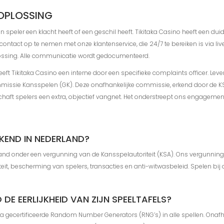
OPLOSSING
speler een klacht heeft of een geschil heeft. Tikitaka Casino heeft een du
contact op te nemen met onze klantenservice, die 24/7 te bereiken is via li
plossing. Alle communicatie wordt gedocumenteerd.
eeft Tikitaka Casino een interne door een specifieke complaints officer. Leve
issie Kansspelen (GK). Deze onafhankelijke commissie, erkend door de KSA, 
ft spelers een extra, objectief vangnet. Het onderstreept ons engagement aa
RKEND IN NEDERLAND?
s land onder een vergunning van de Kansspelautoriteit (KSA). Ons vergunn
iteit, bescherming van spelers, transacties en anti-witwasbeleid. Spelen bi
DE EERLIJKHEID VAN ZIJN SPEELTAFELS?
 gecertificeerde Random Number Generators (RNG’s) in alle spellen. Onafh