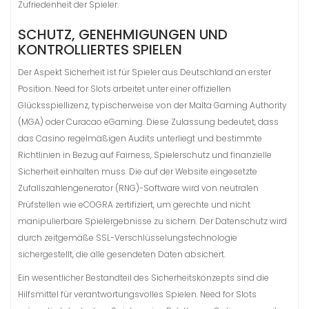
Zufriedenheit der Spieler.
SCHUTZ, GENEHMIGUNGEN UND
KONTROLLIERTES SPIELEN
Der Aspekt Sicherheit ist für Spieler aus Deutschland an erster
Position. Need for Slots arbeitet unter einer offiziellen
Glücksspiellizenz, typischerweise von der Malta Gaming Authority
(MGA) oder Curacao eGaming. Diese Zulassung bedeutet, dass
das Casino regelmäßigen Audits unterliegt und bestimmte
Richtlinien in Bezug auf Fairness, Spielerschutz und finanzielle
Sicherheit einhalten muss. Die auf der Website eingesetzte
Zufallszahlengenerator (RNG)-Software wird von neutralen
Prüfstellen wie eCOGRA zertifiziert, um gerechte und nicht
manipulierbare Spielergebnisse zu sichern. Der Datenschutz wird
durch zeitgemäße SSL-Verschlüsselungstechnologie
sichergestellt, die alle gesendeten Daten absichert.
Ein wesentlicher Bestandteil des Sicherheitskonzepts sind die
Hilfsmittel für verantwortungsvolles Spielen. Need for Slots