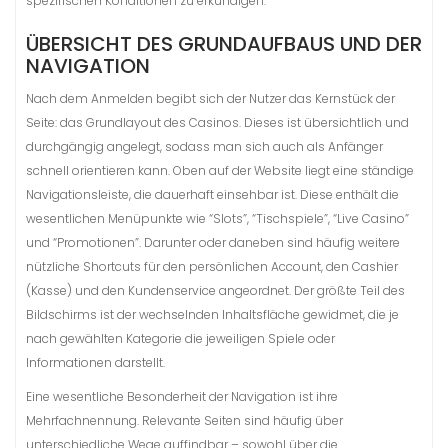
spezifischen Konditionen zu erkundigen.
ÜBERSICHT DES GRUNDAUFBAUS UND DER
NAVIGATION
Nach dem Anmelden begibt sich der Nutzer das Kernstück der
Seite: das Grundlayout des Casinos. Dieses ist übersichtlich und
durchgängig angelegt, sodass man sich auch als Anfänger
schnell orientieren kann. Oben auf der Website liegt eine ständige
Navigationsleiste, die dauerhaft einsehbar ist. Diese enthält die
wesentlichen Menüpunkte wie “Slots”, “Tischspiele”, “Live Casino”
und “Promotionen”. Darunter oder daneben sind häufig weitere
nützliche Shortcuts für den persönlichen Account, den Cashier
(Kasse) und den Kundenservice angeordnet. Der größte Teil des
Bildschirms ist der wechselnden Inhaltsfläche gewidmet, die je
nach gewählten Kategorie die jeweiligen Spiele oder
Informationen darstellt.
Eine wesentliche Besonderheit der Navigation ist ihre
Mehrfachnennung. Relevante Seiten sind häufig über
unterschiedliche Wege auffindbar – sowohl über die