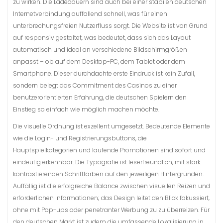
zu wirken. Die Ladedauern sind auch bei einer stabilen deutschen
Internetverbindung auffallend schnell, was für einen
unterbrechungsfreien Nutzerfluss sorgt. Die Website ist von Grund
auf responsiv gestaltet, was bedeutet, dass sich das Layout
automatisch und ideal an verschiedene Bildschirmgrößen
anpasst – ob auf dem Desktop-PC, dem Tablet oder dem
Smartphone. Dieser durchdachte erste Eindruck ist kein Zufall,
sondern belegt das Commitment des Casinos zu einer
benutzerorientierten Erfahrung, die deutschen Spielern den
Einstieg so einfach wie möglich machen möchte.
Die visuelle Ordnung ist exzellent umgesetzt. Bedeutende Elemente
wie die Login- und Registrierungsbuttons, die
Hauptspielkategorien und laufende Promotionen sind sofort und
eindeutig erkennbar. Die Typografie ist leserfreundlich, mit stark
kontrastierenden Schriftfarben auf den jeweiligen Hintergründen.
Auffällig ist die erfolgreiche Balance zwischen visuellen Reizen und
erforderlichen Informationen; das Design leitet den Blick fokussiert,
ohne mit Pop-ups oder penetranter Werbung zu zu überreizen. Für
den deutschen Markt ist zudem die umfassende Lokalisierung in