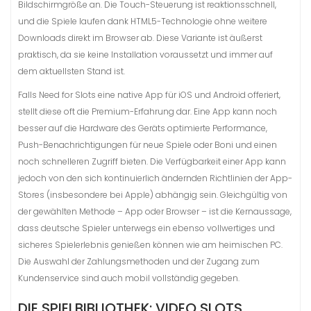
Bildschirmgröße an. Die Touch-Steuerung ist reaktionsschnell,
und die Spiele laufen dank HTML5-Technologie ohne weitere
Downloads direkt im Browser ab. Diese Variante ist äußerst
praktisch, da sie keine Installation voraussetzt und immer auf
dem aktuellsten Stand ist.
Falls Need for Slots eine native App für iOS und Android offeriert,
stellt diese oft die Premium-Erfahrung dar. Eine App kann noch
besser auf die Hardware des Geräts optimierte Performance,
Push-Benachrichtigungen für neue Spiele oder Boni und einen
noch schnelleren Zugriff bieten. Die Verfügbarkeit einer App kann
jedoch von den sich kontinuierlich ändernden Richtlinien der App-
Stores (insbesondere bei Apple) abhängig sein. Gleichgültig von
der gewählten Methode – App oder Browser – ist die Kernaussage,
dass deutsche Spieler unterwegs ein ebenso vollwertiges und
sicheres Spielerlebnis genießen können wie am heimischen PC.
Die Auswahl der Zahlungsmethoden und der Zugang zum
Kundenservice sind auch mobil vollständig gegeben.
DIE SPIELBIBLIOTHEK: VIDEO SLOTS,