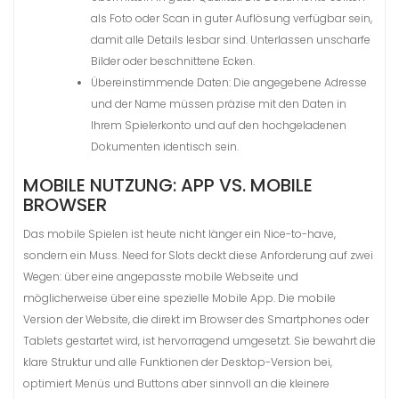
als Foto oder Scan in guter Auflösung verfügbar sein,
damit alle Details lesbar sind. Unterlassen unscharfe
Bilder oder beschnittene Ecken.
Übereinstimmende Daten: Die angegebene Adresse
und der Name müssen präzise mit den Daten in
Ihrem Spielerkonto und auf den hochgeladenen
Dokumenten identisch sein.
MOBILE NUTZUNG: APP VS. MOBILE
BROWSER
Das mobile Spielen ist heute nicht länger ein Nice-to-have,
sondern ein Muss. Need for Slots deckt diese Anforderung auf zwei
Wegen: über eine angepasste mobile Webseite und
möglicherweise über eine spezielle Mobile App. Die mobile
Version der Website, die direkt im Browser des Smartphones oder
Tablets gestartet wird, ist hervorragend umgesetzt. Sie bewahrt die
klare Struktur und alle Funktionen der Desktop-Version bei,
optimiert Menüs und Buttons aber sinnvoll an die kleinere