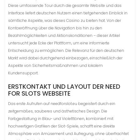
Diese umfassende Tour durch die gesamte Website und das
Interface liefert deutschen Nutzern einen tiefgehenden Einblick in
sämtliche Aspekte, was dieses Casino zu bieten hat. Von der
Kontoeröffnung über die Navigation bis hin zu den
Bezahlmöglichkeiten und Aktionskonditionen – dieser Artikel
untersucht jede Ecke der Plattform, um eine informierte
Entscheidung zu ermöglichen. Die Relevanz für den deutschen
Markt wird dabei durchgehend einbezogen, einschließlich der
Aspekte von Sicherheitsmaßnahmen und lokalem
Kundensupport.
ERSTKONTAKT UND LAYOUT DER NEED
FOR SLOTS WEBSEITE
Das erste Aufrufen auf needforslot.eu begeistert durch ein
zeitgemäßes, sauberes und ästhetisches Design. Die
Farbgestaltung in Blau- und Violetttönen, kombiniert mit
hochwertigen Grafiken der Slot-Spiele, schafft eine direkte
Atmosphäre von Amüsement und Aufregung, ohne überfrachtet