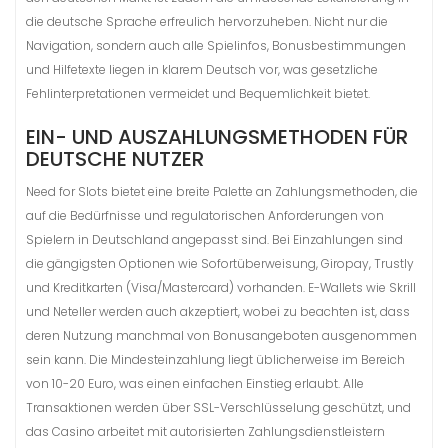
die deutsche Sprache erfreulich hervorzuheben. Nicht nur die
Navigation, sondern auch alle Spielinfos, Bonusbestimmungen
und Hilfetexte liegen in klarem Deutsch vor, was gesetzliche
Fehlinterpretationen vermeidet und Bequemlichkeit bietet.
EIN- UND AUSZAHLUNGSMETHODEN FÜR
DEUTSCHE NUTZER
Need for Slots bietet eine breite Palette an Zahlungsmethoden, die
auf die Bedürfnisse und regulatorischen Anforderungen von
Spielern in Deutschland angepasst sind. Bei Einzahlungen sind
die gängigsten Optionen wie Sofortüberweisung, Giropay, Trustly
und Kreditkarten (Visa/Mastercard) vorhanden. E-Wallets wie Skrill
und Neteller werden auch akzeptiert, wobei zu beachten ist, dass
deren Nutzung manchmal von Bonusangeboten ausgenommen
sein kann. Die Mindesteinzahlung liegt üblicherweise im Bereich
von 10-20 Euro, was einen einfachen Einstieg erlaubt. Alle
Transaktionen werden über SSL-Verschlüsselung geschützt, und
das Casino arbeitet mit autorisierten Zahlungsdienstleistern