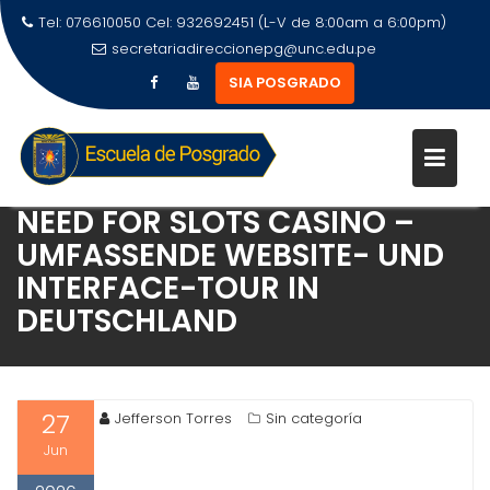
Tel: 076610050 Cel: 932692451 (L-V de 8:00am a 6:00pm)
secretariadireccionepg@unc.edu.pe
SIA POSGRADO
NEED FOR SLOTS CASINO –
UMFASSENDE WEBSITE- UND
INTERFACE-TOUR IN
DEUTSCHLAND
27
Jefferson Torres
Sin categoría
Jun