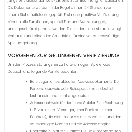
jüngeren Adressnachweis (z.B. eine Stromrechnung) einzureichen.
Die Dokumente werden in der Regel binnen 24 Stunden von
einem Sicherheitsteam geprüft. Erst nach positiver Verifizierung
können alle Funktionen, speziell Ein- und Auszahlungen,
uneingeschränkt genutzt werden. Dieser deutliche Ablauf erzeugt
Vertrauen und bildet den Grundstein für eine vertrauenswürdige
Spielumgebung.
VORGEHEN ZUR GELUNGENEN VERIFIZIERUNG
Um den Prozess störungsfrei zu halten, mögen Spieler aus
Deutschland folgende Punkte beachten:
Bereitlegen eines aktuellen Ausweisdokuments: Der
Personalausweis oder Reisepass muss deutlich
lesbar sein und nicht abgelaufen.
Adressnachweis für deutsche Spieler: Eine Rechnung
(z.B. von einem Versorger, einer Bank oder einer
Behörde), die nicht mehr als drei Monate ist und den
vollständigen Namen und die Adresse angibt.
Übermitteln in guter Qualität: Die Dokumente sollten