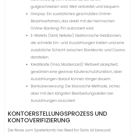
gutgeschrieben wird. Weit verbreitet und bequem.
Giropay: Ein zusätzliches geschütztes Online-
Bezahlverfahren, das direkt mit der heimischen
Online-Banking-Pin autorisiert wird.
E-Wallets (Skrill, Neteller): Elektronische Geldbörsen,
die schnelle Ein- und Auszahlungen bieten und eine
zusätzliche Schicht zwischen Bankkonto und Casino
darstellen.
Kreditkarte (Visa, Mastercard): Weltweit akzeptiert,
gewähren eine gewisse Käuferschutzfunktion, aber
Auszahlungen darauf können länger dauern.
Banküberweisung: Die klassische Methode, sicher,
aber mit den längsten Bearbeitungszeiten bei
Auszahlungen assoziiert.
KONTOERSTELLUNGSPROZESS UND
KONTOVERIFIZIERUNG
Die Reise zum Spielerkonto bei Need for Slots ist bewusst