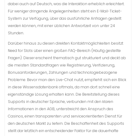
dabei auch auf Deutsch, was die Interaktion erheblich erleichtert.
Für weniger dringende Angelegenheiten steht ein E-Mail-Ticket-
System zur Verfügung, über das ausführliche Anfragen gestellt
werden können, mit einer üblichen Antwortzeit von unter 24
Stunden.
Darüber hinaus zu diesen direkten Kontaktmöglichkeiten besitzt
Need for Slots über einen großen FAQ-Bereich (Häufig gestellte
Fragen). Dieser erscheint thematisch gut strukturiert und deckt ab
die meisten Standardfragen wie Registrierung, Verifizierung,
Bonusanforderungen, Zahlungen und technologiebezogene
Probleme. Bevor man den Live-Chat nutzt, empfiehlt sich ein Blick
in diese Wissensdatenbank oftmals, da man dort schnell eine
eigenständige Lösung erhalten kann. Die Bereitstellung dieses
Supports in deutscher Sprache, verbunden mit den klaren
Informationen in den AGB, unterstreicht den Anspruch des
Casinos, einen transparenten und serviceorientierten Dienst für
den deutschen Markt zu liefern. Die Beschaffenheit des Supports
stellt dar letztlich ein entscheidender Faktor für die dauerhafte