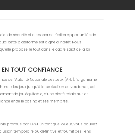
cier de sécurité et disposer de réelles opportunités de
oi cette plateforme est digne d’intérêt. Nous
lle propose, le tout dans le cadre strict de la loi
EU EN TOUT CONFIANCE
ence de l’Autorité Nationale des Jeux (ANJ), l’organisme
hmes des jeux jusqu’à la protection de vos fonds, est
ment de jeu équitable, d’une clarté totale sur les
fiance entre le casino et ses membres.
able promus par l’ANJ. En tant que joueur, vous pouvez
lusion temporaire ou définitive, et fournit des liens