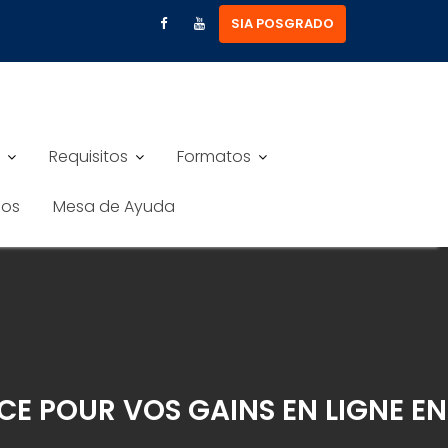
SIA POSGRADO
Requisitos
Formatos
nos
Mesa de Ayuda
CE POUR VOS GAINS EN LIGNE EN