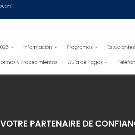
6:00pm)
2026
Información
Programas
Estudiantes
 Normas y Procedimientos
Guía de Pagos
Teléfo
 VOTRE PARTENAIRE DE CONFIAN