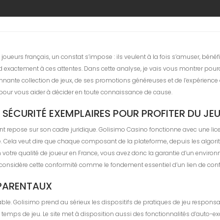
oueurs français, un constat s’impose : ils veulent à la fois s’amuser, bénéfi
exactement à ces attentes. Dans cette analyse, je vais vous montrer pourqu
ante collection de jeux, de ses promotions généreuses et de l’expérience qu’e
 pour vous aider à décider en toute connaissance de cause.
E SÉCURITÉ EXEMPLAIRES POUR PROFITER DU J
ment repose sur son cadre juridique. Golisimo Casino fonctionne avec une lic
e. Cela veut dire que chaque composant de la plateforme, depuis les algorit
 votre qualité de joueur en France, vous avez donc la garantie d’un environne
e considère cette conformité comme le fondement essentiel d’un lien de con
 PARENTAUX
able. Golisimo prend au sérieux les dispositifs de pratiques de jeu respons
 temps de jeu. Le site met à disposition aussi des fonctionnalités d’auto-exc