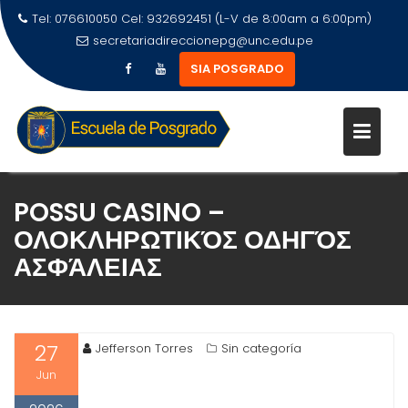
Tel: 076610050 Cel: 932692451 (L-V de 8:00am a 6:00pm)
secretariadireccionepg@unc.edu.pe
SIA POSGRADO
POSSU CASINO –
ΟΛΟΚΛΗΡΩΤΙΚΌΣ ΟΔΗΓΌΣ
ΑΣΦΆΛΕΙΑΣ
27
Jefferson Torres
Sin categoría
Jun