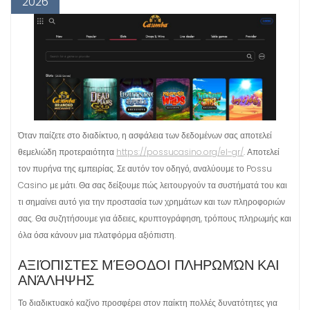
2026
Όταν παίζετε στο διαδίκτυο, η ασφάλεια των δεδομένων σας αποτελεί
θεμελιώδη προτεραιότητα
https://possucasino.org/el-gr/
. Αποτελεί
τον πυρήνα της εμπειρίας. Σε αυτόν τον οδηγό, αναλύουμε το Possu
Casino με μάτι. Θα σας δείξουμε πώς λειτουργούν τα συστήματά του και
τι σημαίνει αυτό για την προστασία των χρημάτων και των πληροφοριών
σας. Θα συζητήσουμε για άδειες, κρυπτογράφηση, τρόπους πληρωμής και
όλα όσα κάνουν μια πλατφόρμα αξιόπιστη.
ΑΞΙΌΠΙΣΤΕΣ ΜΈΘΟΔΟΙ ΠΛΗΡΩΜΏΝ ΚΑΙ
ΑΝΆΛΗΨΗΣ
Το διαδικτυακό καζίνο προσφέρει στον παίκτη πολλές δυνατότητες για