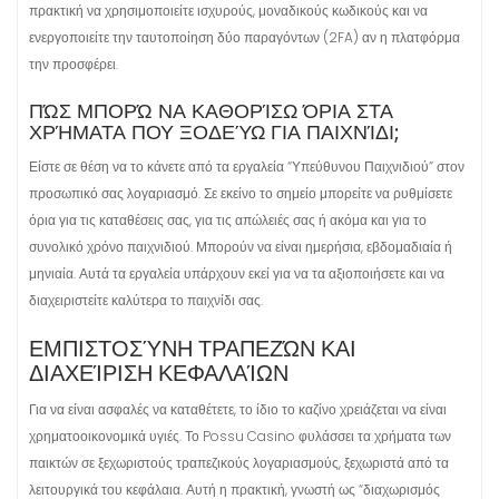
πρακτική να χρησιμοποιείτε ισχυρούς, μοναδικούς κωδικούς και να
ενεργοποιείτε την ταυτοποίηση δύο παραγόντων (2FA) αν η πλατφόρμα
την προσφέρει.
ΠΏΣ ΜΠΟΡΏ ΝΑ ΚΑΘΟΡΊΣΩ ΌΡΙΑ ΣΤΑ
ΧΡΉΜΑΤΑ ΠΟΥ ΞΟΔΕΎΩ ΓΙΑ ΠΑΙΧΝΊΔΙ;
Είστε σε θέση να το κάνετε από τα εργαλεία “Υπεύθυνου Παιχνιδιού” στον
προσωπικό σας λογαριασμό. Σε εκείνο το σημείο μπορείτε να ρυθμίσετε
όρια για τις καταθέσεις σας, για τις απώλειές σας ή ακόμα και για το
συνολικό χρόνο παιχνιδιού. Μπορούν να είναι ημερήσια, εβδομαδιαία ή
μηνιαία. Αυτά τα εργαλεία υπάρχουν εκεί για να τα αξιοποιήσετε και να
διαχειριστείτε καλύτερα το παιχνίδι σας.
ΕΜΠΙΣΤΟΣΎΝΗ ΤΡΑΠΕΖΏΝ ΚΑΙ
ΔΙΑΧΕΊΡΙΣΗ ΚΕΦΑΛΑΊΩΝ
Για να είναι ασφαλές να καταθέτετε, το ίδιο το καζίνο χρειάζεται να είναι
χρηματοοικονομικά υγιές. Το Possu Casino φυλάσσει τα χρήματα των
παικτών σε ξεχωριστούς τραπεζικούς λογαριασμούς, ξεχωριστά από τα
λειτουργικά του κεφάλαια. Αυτή η πρακτική, γνωστή ως “διαχωρισμός