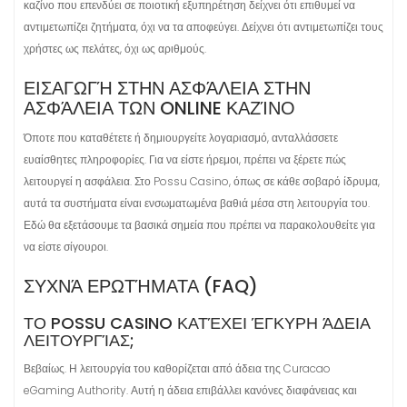
καζίνο που επενδύει σε ποιοτική εξυπηρέτηση δείχνει ότι επιθυμεί να
αντιμετωπίζει ζητήματα, όχι να τα αποφεύγει. Δείχνει ότι αντιμετωπίζει τους
χρήστες ως πελάτες, όχι ως αριθμούς.
ΕΙΣΑΓΩΓΉ ΣΤΗΝ ΑΣΦΆΛΕΙΑ ΣΤΗΝ
ΑΣΦΆΛΕΙΑ ΤΩΝ ONLINE ΚΑΖΊΝΟ
Όποτε που καταθέτετε ή δημιουργείτε λογαριασμό, ανταλλάσσετε
ευαίσθητες πληροφορίες. Για να είστε ήρεμοι, πρέπει να ξέρετε πώς
λειτουργεί η ασφάλεια. Στο Possu Casino, όπως σε κάθε σοβαρό ίδρυμα,
αυτά τα συστήματα είναι ενσωματωμένα βαθιά μέσα στη λειτουργία του.
Εδώ θα εξετάσουμε τα βασικά σημεία που πρέπει να παρακολουθείτε για
να είστε σίγουροι.
ΣΥΧΝΆ ΕΡΩΤΉΜΑΤΑ (FAQ)
ΤΟ POSSU CASINO ΚΑΤΈΧΕΙ ΈΓΚΥΡΗ ΆΔΕΙΑ
ΛΕΙΤΟΥΡΓΊΑΣ;
Βεβαίως. Η λειτουργία του καθορίζεται από άδεια της Curacao
eGaming Authority. Αυτή η άδεια επιβάλλει κανόνες διαφάνειας και