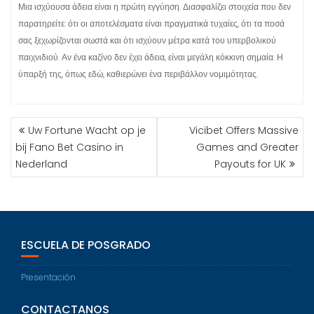
Μια ισχύουσα άδεια είναι η πρώτη εγγύηση. Διασφαλίζει στοιχεία που δεν
παρατηρείτε: ότι οι αποτελέσματα είναι πραγματικά τυχαίες, ότι τα ποσά
σας ξεχωρίζονται σωστά και ότι ισχύουν μέτρα κατά του υπερβολικού
παιχνιδιού. Αν ένα καζίνο δεν έχει άδεια, είναι μεγάλη κόκκινη σημαία. Η
ύπαρξή της, όπως εδώ, καθιερώνει ένα περιβάλλον νομιμότητας.
Uw Fortune Wacht op je
Vicibet Offers Massive
bij Fano Bet Casino in
Games and Greater
Nederland
Payouts for UK
ESCUELA DE POSGRADO
Presentación
CONTACTANOS