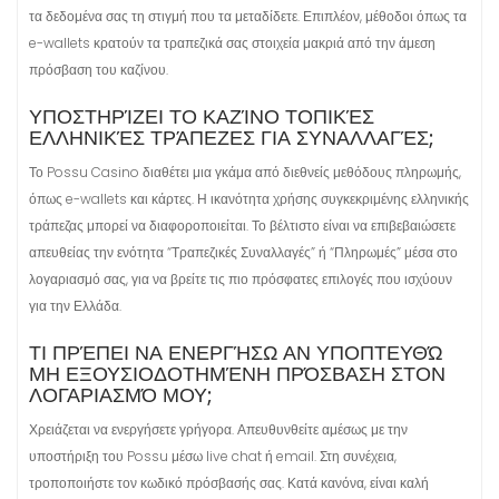
τα δεδομένα σας τη στιγμή που τα μεταδίδετε. Επιπλέον, μέθοδοι όπως τα
e-wallets κρατούν τα τραπεζικά σας στοιχεία μακριά από την άμεση
πρόσβαση του καζίνου.
ΥΠΟΣΤΗΡΊΖΕΙ ΤΟ ΚΑΖΊΝΟ ΤΟΠΙΚΈΣ
ΕΛΛΗΝΙΚΈΣ ΤΡΆΠΕΖΕΣ ΓΙΑ ΣΥΝΑΛΛΑΓΈΣ;
Το Possu Casino διαθέτει μια γκάμα από διεθνείς μεθόδους πληρωμής,
όπως e-wallets και κάρτες. Η ικανότητα χρήσης συγκεκριμένης ελληνικής
τράπεζας μπορεί να διαφοροποιείται. Το βέλτιστο είναι να επιβεβαιώσετε
απευθείας την ενότητα “Τραπεζικές Συναλλαγές” ή “Πληρωμές” μέσα στο
λογαριασμό σας, για να βρείτε τις πιο πρόσφατες επιλογές που ισχύουν
για την Ελλάδα.
ΤΙ ΠΡΈΠΕΙ ΝΑ ΕΝΕΡΓΉΣΩ ΑΝ ΥΠΟΠΤΕΥΘΏ
ΜΗ ΕΞΟΥΣΙΟΔΟΤΗΜΈΝΗ ΠΡΌΣΒΑΣΗ ΣΤΟΝ
ΛΟΓΑΡΙΑΣΜΌ ΜΟΥ;
Χρειάζεται να ενεργήσετε γρήγορα. Απευθυνθείτε αμέσως με την
υποστήριξη του Possu μέσω live chat ή email. Στη συνέχεια,
τροποποιήστε τον κωδικό πρόσβασής σας. Κατά κανόνα, είναι καλή