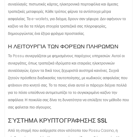
συναλλαγές: πιστωτικές κάρτες, ηλεκτρονικά πορτοφόλια και άμεσες
τραπεζικές μεταφορές. Κάθε τρόπος φέρνει τα αντίστοιχα μέτρα
ασφαλείας. Τα e-wallets, για δείγμα, δρουν σαν γέφυρα. Δεν αφήνουν το
καζίνο να δει τα πλήρη στοιχεία τραπεζικά σας πληροφορίες,
δημιουργώντας ένα έξτρα φράγμα προστασίας.
Η ΛΕΙΤΟΥΡΓΊΑ ΤΩΝ ΦΟΡΈΩΝ ΠΛΗΡΩΜΏΝ
Το Possu συνεργάζεται με φημισμένους παρόχους υπηρεσιών. Αυτοί οι
συνεργάτες, όπως τραπεζικά ιδρύματα και εταιρείες ηλεκτρονικών
συναλλαγών, έχουν τα δικά τους ξεχωριστά αυστηρά κανόνες. Συχνά
ζητούν πρόσθετα διαδικασίες ταυτοποίησης, με κωδικούς ασφαλείας που
φτάνουν στο κινητό σας. Το το ποιες είναι αυτοί οι πάροχοι δείχνει πολλά
για το πόσο υπεύθυνα αντιμετωπίζει το το συγκεκριμένο καζίνο την
ασφάλεια. Η ποικιλία σας δίνει τη δυνατότητα να επιλέξετε τον μέθοδο που
σας φαίνεται πιο σίγουρος.
ΣΎΣΤΗΜΑ ΚΡΥΠΤΟΓΡΆΦΗΣΗΣ SSL
Από τη στιγμή που εισέρχεστε στον ιστότοπο του Possu Casino, η