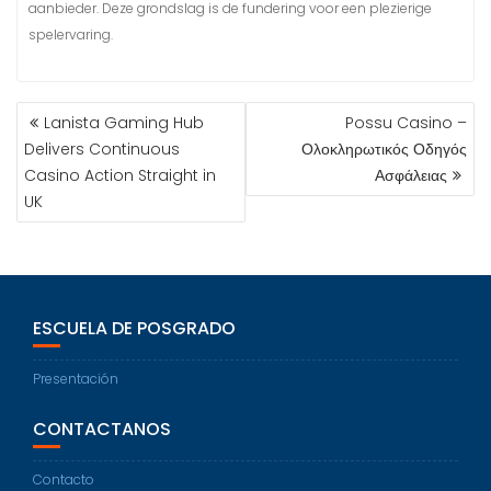
aanbieder. Deze grondslag is de fundering voor een plezierige
spelervaring.
Lanista Gaming Hub
Possu Casino –
Delivers Continuous
Ολοκληρωτικός Οδηγός
Casino Action Straight in
Ασφάλειας
UK
ESCUELA DE POSGRADO
Presentación
CONTACTANOS
Contacto