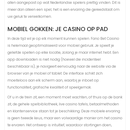
allen aangepast op wat Nederlandse spelers prettig vinden. Dit is
meer dan alleen een spel; het is een ervaring die gereedstaat om
uw geluk te verwelkomen.
MOBIEL GOKKEN: JE CASINO OP PAD
In deze tijd wil je op elk moment kunnen spelen. Fano Bet Casino
is helemaal geoptimaliseerd voor mobiel gebruik. Je speelt je
geliefde spellen op elke locatie, zolang je maar internet hebt. Een
app downloaden is niet nodig (hoewel die incidenteel
beschikbaar is); je navigeert eenvoudig naar de website via de
browser van je mobiel of tablet. De interface schikt zich
moeiteloos aan elk scherm aan, waarbij je inboet op
functionaliteit, grafische kwaliteit of speelgemak.
Of u in de trein zit, een moment moet wachten, of thuis op de bank
zit, de gehele spelbibliotheek, live casino tafels, betaalmethoden
en klantenservice staan tot je beschikking. Deze mobiele ervaring
is geen tweede keus, maar een volwaardige manier om het casino
te ervaren. Het ontwerp is intuïtief, waardoor stortingen doen,