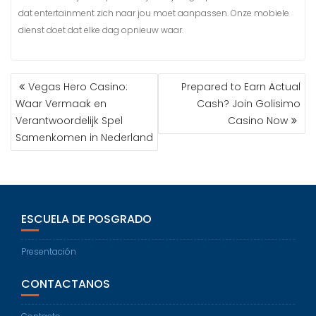
dat entertainment zich naar jou moet aanpassen. Onze mobiele
dienst doet dat elke dag opnieuw waar.
Vegas Hero Casino:
Prepared to Earn Actual
Waar Vermaak en
Cash? Join Golisimo
Verantwoordelijk Spel
Casino Now
Samenkomen in Nederland
ESCUELA DE POSGRADO
Presentación
CONTACTANOS