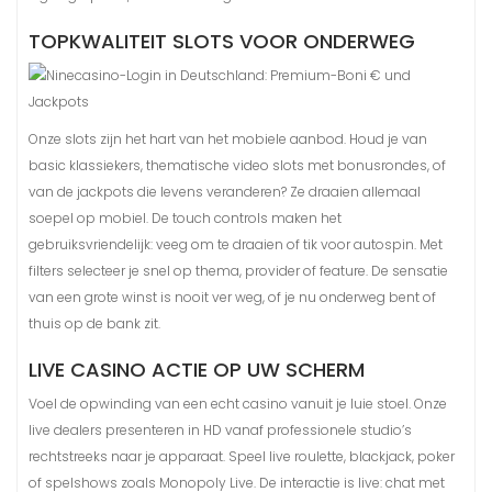
TOPKWALITEIT SLOTS VOOR ONDERWEG
Onze slots zijn het hart van het mobiele aanbod. Houd je van
basic klassiekers, thematische video slots met bonusrondes, of
van de jackpots die levens veranderen? Ze draaien allemaal
soepel op mobiel. De touch controls maken het
gebruiksvriendelijk: veeg om te draaien of tik voor autospin. Met
filters selecteer je snel op thema, provider of feature. De sensatie
van een grote winst is nooit ver weg, of je nu onderweg bent of
thuis op de bank zit.
LIVE CASINO ACTIE OP UW SCHERM
Voel de opwinding van een echt casino vanuit je luie stoel. Onze
live dealers presenteren in HD vanaf professionele studio’s
rechtstreeks naar je apparaat. Speel live roulette, blackjack, poker
of spelshows zoals Monopoly Live. De interactie is live: chat met