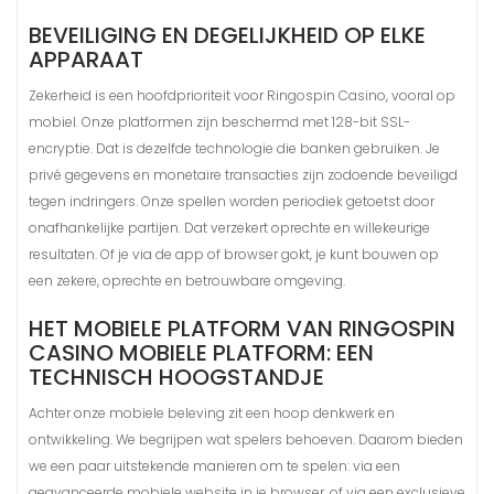
BEVEILIGING EN DEGELIJKHEID OP ELKE
APPARAAT
Zekerheid is een hoofdprioriteit voor Ringospin Casino, vooral op
mobiel. Onze platformen zijn beschermd met 128-bit SSL-
encryptie. Dat is dezelfde technologie die banken gebruiken. Je
privé gegevens en monetaire transacties zijn zodoende beveiligd
tegen indringers. Onze spellen worden periodiek getoetst door
onafhankelijke partijen. Dat verzekert oprechte en willekeurige
resultaten. Of je via de app of browser gokt, je kunt bouwen op
een zekere, oprechte en betrouwbare omgeving.
HET MOBIELE PLATFORM VAN RINGOSPIN
CASINO MOBIELE PLATFORM: EEN
TECHNISCH HOOGSTANDJE
Achter onze mobiele beleving zit een hoop denkwerk en
ontwikkeling. We begrijpen wat spelers behoeven. Daarom bieden
we een paar uitstekende manieren om te spelen: via een
geavanceerde mobiele website in je browser, of via een exclusieve