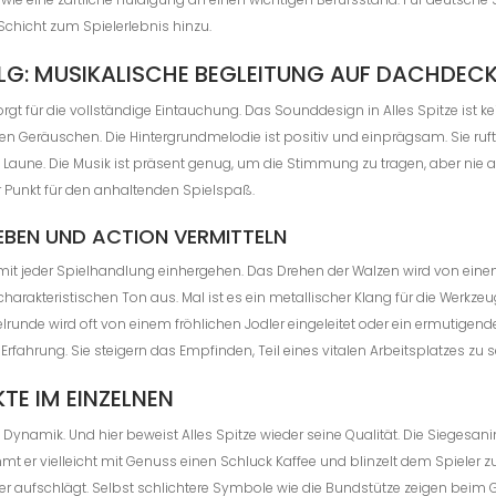
 Schicht zum Spielerlebnis hinzu.
LG: MUSIKALISCHE BEGLEITUNG AUF DACHDEC
sorgt für die vollständige Eintauchung. Das Sounddesign in Alles Spitze ist 
 Geräuschen. Die Hintergrundmelodie ist positiv und einprägsam. Sie ruft
Laune. Die Musik ist präsent genug, um die Stimmung zu tragen, aber nie a
er Punkt für den anhaltenden Spielspaß.
LEBEN UND ACTION VERMITTELN
t jeder Spielhandlung einhergehen. Das Drehen der Walzen wird von einem e
harakteristischen Ton aus. Mal ist es ein metallischer Klang für die Werkzeu
runde wird oft von einem fröhlichen Jodler eingeleitet oder ein ermutigende
Erfahrung. Sie steigern das Empfinden, Teil eines vitalen Arbeitsplatzes zu s
TE IM EINZELNEN
Dynamik. Und hier beweist Alles Spitze wieder seine Qualität. Die Siegesani
immt er vielleicht mit Genuss einen Schluck Kaffee und blinzelt dem Spiele
r aufschlägt. Selbst schlichtere Symbole wie die Bundstütze zeigen beim 