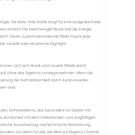
ie. Die klare, helle Grafik sorgt für eine ausgezeichnete
s anhebt. Die beschwingte Musik hält die Energie
utlich. Dieser zusammenwirkende Effekt macht jede
e visuelle oder akustische Highlight.
nen sich sich Musik und visuelle Effekte leicht
ng auf, ohne das Ergebnis vorwegzunehmen. Wenn die
teuerung der Aufmerksamkeit durch Audiovisuelles
len sind.
ztes Sinneserlebnis, das besonders für Spieler mit
ks, kombiniert mit dem mitreißenden und sorgfältigen
ematische Ausarbeitung und technische Realisierung
sondern vor allem für alle, die Wert auf Eleganz, Charme