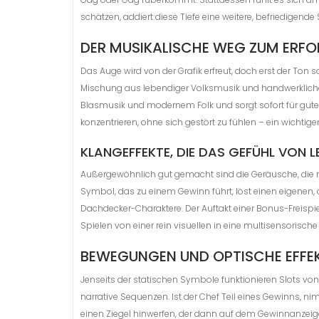
schätzen, addiert diese Tiefe eine weitere, befriedigende
DER MUSIKALISCHE WEG ZUM ERFO
Das Auge wird von der Grafik erfreut, doch erst der Ton 
Mischung aus lebendiger Volksmusik und handwerklichen
Blasmusik und modernem Folk und sorgt sofort für gute 
konzentrieren, ohne sich gestört zu fühlen – ein wichtig
KLANGEFFEKTE, DIE DAS GEFÜHL VON 
Außergewöhnlich gut gemacht sind die Geräusche, die mi
Symbol, das zu einem Gewinn führt, löst einen eigenen, c
Dachdecker-Charaktere. Der Auftakt einer Bonus-Freispiel
Spielen von einer rein visuellen in eine multisensorische 
BEWEGUNGEN UND OPTISCHE EFFEK
Jenseits der statischen Symbole funktionieren Slots von 
narrative Sequenzen. Ist der Chef Teil eines Gewinns, n
einen Ziegel hinwerfen, der dann auf dem Gewinnanzeige