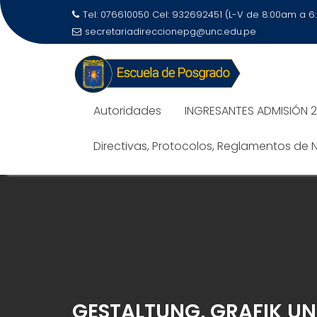
Tel: 076610050 Cel: 932692451 (L-V de 8:00am a 
secretariadireccionepg@unc.edu.pe
Autoridades
INGRESANTES ADMISIÓN 
Directivas, Protocolos, Reglamentos de
GESTALTUNG, GRAFIK UN