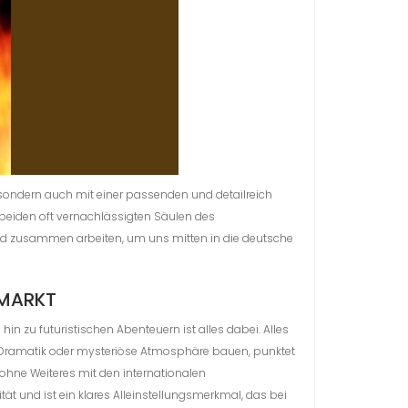
sondern auch mit einer passenden und detailreich
e beiden oft vernachlässigten Säulen des
ound zusammen arbeiten, um uns mitten in die deutsche
 MARKT
n zu futuristischen Abenteuern ist alles dabei. Alles
e Dramatik oder mysteriöse Atmosphäre bauen, punktet
ohne Weiteres mit den internationalen
tät und ist ein klares Alleinstellungsmerkmal, das bei