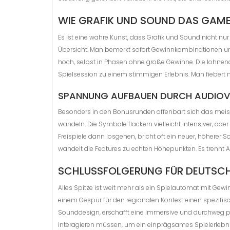
WIE GRAFIK UND SOUND DAS GAME
Es ist eine wahre Kunst, dass Grafik und Sound nicht nur
Übersicht. Man bemerkt sofort Gewinnkombinationen un
hoch, selbst in Phasen ohne große Gewinne. Die lohnen
Spielsession zu einem stimmigen Erlebnis. Man fiebert n
SPANNUNG AUFBAUEN DURCH AUDIOVIS
Besonders in den Bonusrunden offenbart sich das meist
wandeln. Die Symbole flackern vielleicht intensiver, 
Freispiele dann losgehen, bricht oft ein neuer, höhere
wandelt die Features zu echten Höhepunkten. Es trennt 
SCHLUSSFOLGERUNG FÜR DEUTSCHE 
Alles Spitze ist weit mehr als ein Spielautomat mit Gew
einem Gespür für den regionalen Kontext einen spezifis
Sounddesign, erschafft eine immersive und durchweg pos
interagieren müssen, um ein einprägsames Spielerlebnis z