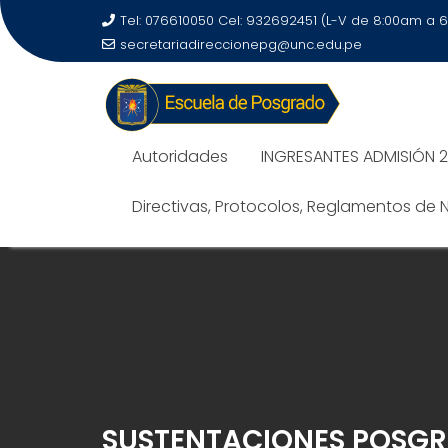
Tel: 076610050 Cel: 932692451 (L-V de 8:00am a 
secretariadireccionepg@unc.edu.pe
Autoridades
INGRESANTES ADMISIÓN 
Directivas, Protocolos, Reglamentos de
SUSTENTACIONES POSGR