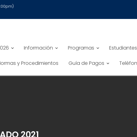
6:00pm)
2026
Información
Programas
Estudiantes
 Normas y Procedimientos
Guía de Pagos
Teléfo
ADO 2021